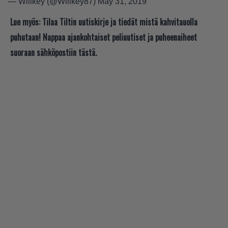
— Willkey (@Willkey87)
May 31, 2019
Lue myös:
Tilaa Tiltin uutiskirje ja tiedät mistä kahvitauolla
puhutaan! Nappaa ajankohtaiset peliuutiset ja puheenaiheet
suoraan sähköpostiin tästä.