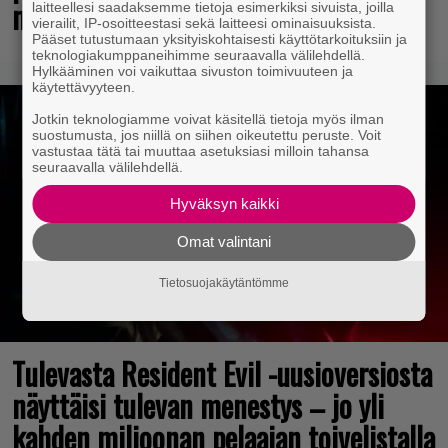
maksutta
laitteellesi saadaksemme tietoja esimerkiksi sivuista, joilla
vierailit, IP-osoitteestasi sekä laitteesi ominaisuuksista.
Pääset tutustumaan yksityiskohtaisesti käyttötarkoituksiin ja
teknologiakumppaneihimme seuraavalla välilehdellä.
Hylkääminen voi vaikuttaa sivuston toimivuuteen ja
käytettävyyteen.
Jotkin teknologiamme voivat käsitellä tietoja myös ilman
suostumusta, jos niillä on siihen oikeutettu peruste. Voit
vastustaa tätä tai muuttaa asetuksiasi milloin tahansa
seuraavalla välilehdellä.
Hyväksyn kaikki
Omat valintani
Tietosuojakäytäntömme
Tulevasta Resident Evil -uusioversiosta
näyttäisi tulevan menestys – jo yli
kahden miljoonan pelaajan toivelistalla