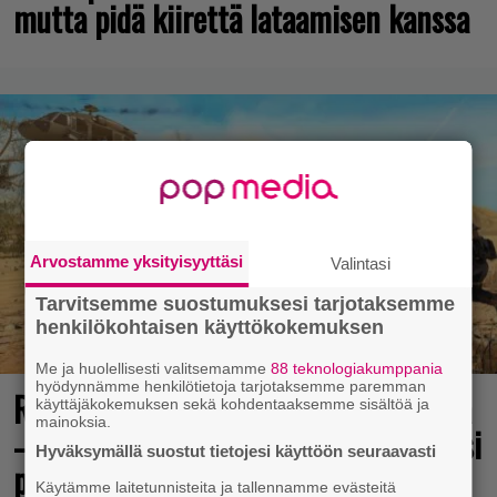
mutta pidä kiirettä lataamisen kanssa
Arvostamme yksityisyyttäsi
Valintasi
Tarvitsemme suostumuksesi tarjotaksemme
henkilökohtaisen käyttökokemuksen
Me ja huolellisesti valitsemamme
88 teknologiakumppania
hyödynnämme henkilötietoja tarjotaksemme paremman
Rakastettu pelisarja täyttää 25 vuotta
käyttäjäkokemuksen sekä kohdentaaksemme sisältöä ja
mainoksia.
– vuonna 2012 julkaistu osa ilmaiseksi
Hyväksymällä suostut tietojesi käyttöön seuraavasti
pc:lle, muita osia voi testailla
Käytämme laitetunnisteita ja tallennamme evästeitä