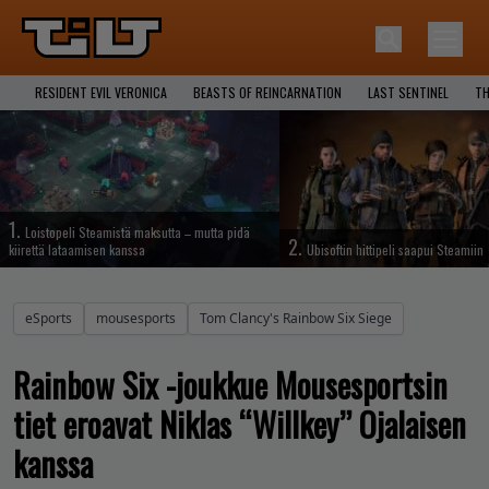
RESIDENT EVIL VERONICA
BEASTS OF REINCARNATION
LAST SENTINEL
TH
1.
Loistopeli Steamistä maksutta – mutta pidä
2.
kiirettä lataamisen kanssa
Ubisoftin hittipeli saapui Steamiin
eSports
mousesports
Tom Clancy's Rainbow Six Siege
Rainbow Six -joukkue Mousesportsin
tiet eroavat Niklas “Willkey” Ojalaisen
kanssa