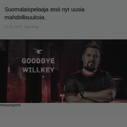
Suomalaispelaaja etsii nyt uusia
mahdollisuuksia.
31.05.2019
Iida Virta
mousesports