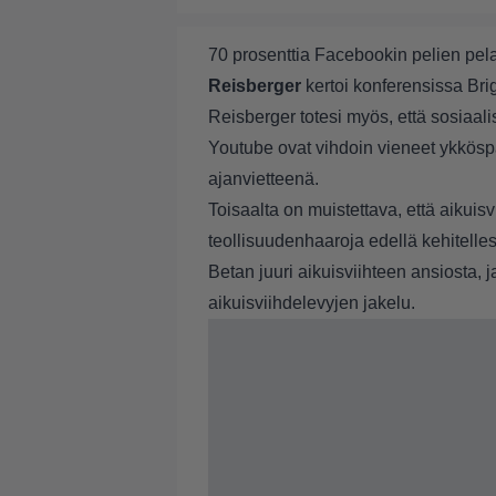
70 prosenttia Facebookin pelien pel
Reisberger
kertoi konferensissa Bri
Reisberger totesi myös, että sosiaali
Youtube ovat vihdoin vieneet ykköspa
ajanvietteenä.
Toisaalta on muistettava, että aikuis
teollisuudenhaaroja edellä kehitelle
Betan juuri aikuisviihteen ansiosta, 
aikuisviihdelevyjen jakelu.