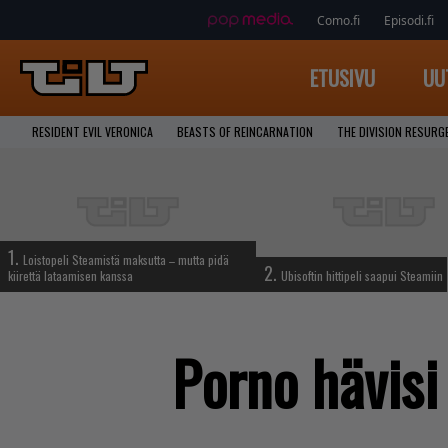
Como.fi
Episodi.fi
ETUSIVU
UU
RESIDENT EVIL VERONICA
BEASTS OF REINCARNATION
THE DIVISION RESURG
1.
Loistopeli Steamistä maksutta – mutta pidä
2.
kiirettä lataamisen kanssa
Ubisoftin hittipeli saapui Steamiin
Porno hävisi