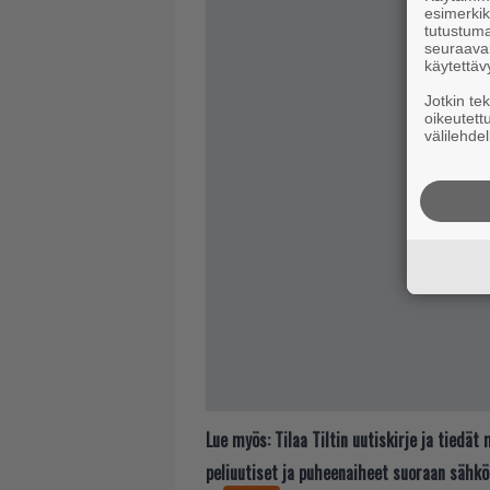
esimerkiks
tutustuma
seuraaval
käytettäv
Jotkin te
oikeutett
välilehdel
Lue myös:
Tilaa Tiltin uutiskirje ja tiedä
peliuutiset ja puheenaiheet suoraan sähkö