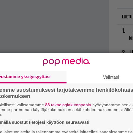
LUETU
L
ki
U
R
va
vostamme yksityisyyttäsi
Valintasi
kl
semme suostumuksesi tarjotaksemme henkilökohtai
den kehitys aivan täysin tähän pysähdy.
E
ökokemuksen
il
lellisesti valitsemamme
88 teknologiakumppania
hyödynnämme henkilö
semme paremman käyttäjäkokemuksen sekä kohdentaaksemme sisältöä
a.
T
ällä suostut tietojesi käyttöön seuraavasti
nä
mi
laitetunnisteita ja tallennamme evästeitä laitteellesi saadaksemme tie