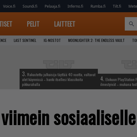
Voice.fi
Soundi.fi
Pelaaja.fi
Inferno.fi
Rumba.fi
Tilt.fi
Metel
TISET
PELIT
LAITTEET
ENCE
LAST SENTINEL
IG-NOSTOT
MOONLIGHTER 2: THE ENDLESS VAULT
TO
3.
Rakastettu julkaisija täyttää 40 vuotta, valtavat
4.
alet käynnissä – hanki itsellesi klassikoita
Elokuun PlayStation P
pikkurahalla
ilmestyivät – mukana tod
 viimein sosiaalisell