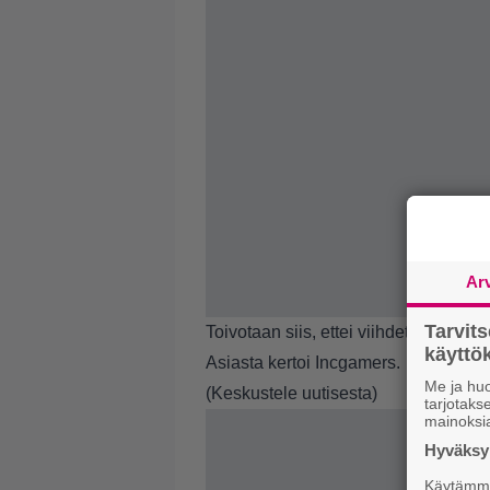
Ar
Tarvit
Toivotaan siis, ettei viihdeteollisuu
käytt
Asiasta kertoi
Incgamers
.
Me ja huo
(
Keskustele uutisesta
)
tarjotak
mainoksi
Hyväksym
Käytämme 