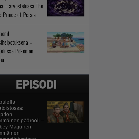
aa – arvostelussa The
 Prince of Persia
monit
sihelpotuksena –
telussa Pokémon
ia
puleffa
atoistossa:
prion
mmäinen päärooli –
obey Maguiren
mmäinen