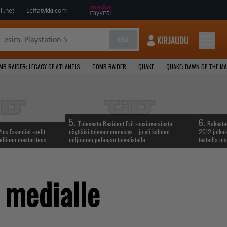
i.net
Leffatykki.com
KIRJAUDU
Etsi
MB RAIDER: LEGACY OF ATLANTIS
TOMB RAIDER
QUAKE
QUAKE: DAWN OF THE M
5.
6.
Tulevasta Resident Evil -uusioversiosta
Rakastet
lus Essential -pelit
näyttäisi tulevan menestys – jo yli kahden
2012 julkais
ellinen mestariteos
miljoonan pelaajan toivelistalla
testailla ma
e medialle