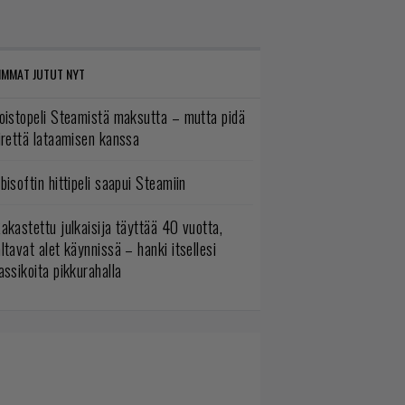
IMMAT JUTUT NYT
oistopeli Steamistä maksutta – mutta pidä
irettä lataamisen kanssa
bisoftin hittipeli saapui Steamiin
akastettu julkaisija täyttää 40 vuotta,
ltavat alet käynnissä – hanki itsellesi
assikoita pikkurahalla