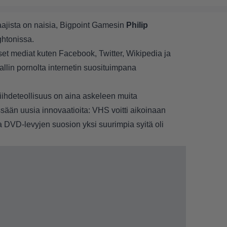
aajista on naisia, Bigpoint Gamesin
Philip
ghtonissa.
set mediat kuten Facebook, Twitter, Wikipedia ja
llin pornolta internetin suosituimpana
viihdeteollisuus on aina askeleen muita
ssään uusia innovaatioita: VHS voitti aikoinaan
ja DVD-levyjen suosion yksi suurimpia syitä oli