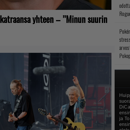
odott
Rogue
sikatraansa yhteen – ”Minun suurin
Poké
stres
arvos
Pokop
Huip
suor
DiCa
ensi
ja T
ensi