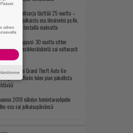
. Pääset
e
akastettu pelisarja täyttää 25 vuotta –
onna 2012 julkaistu osa ilmaiseksi pc:lle,
ita osia voi testailla maksutta
n siihen
uraavalla
o johan pomppasi: 30 vuotta sitten
mestynyt klassikkoräiskintä sai valtavasti
sää sisältöä
uomio, kaikki Grand Theft Auto 6:n
äytäntömme
ottajat: Netflixiin tulee pian pakollista
ähtävää
uonna 2018 nähdyn toimintaroolipelin
tko-osa sai julkaisupäivänsä