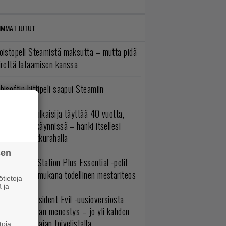
IMMAT JUTUT
oistopeli Steamistä maksutta – mutta pidä
irettä lataamisen kanssa
bisoftin hittipeli saapui Steamiin
akastettu julkaisija täyttää 40 vuotta,
ltavat alet käynnissä – hanki itsellesi
assikoita pikkurahalla
sen
lokuun PlayStation Plus Essential -pelit
mestyivät – mukana todellinen mestariteos
tietoja
 ja
ulevasta Resident Evil -uusioversiosta
yttäisi tulevan menestys – jo yli kahden
ljoonan pelaajan toivelistalla
toja