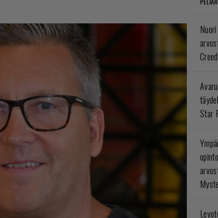
PELIAR
Nuori
arvos
Creed
Avaru
täyde
Star 
Ympär
opint
arvos
Myste
Levoto