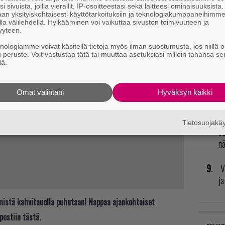
i sivuista, joilla vierailit, IP-osoitteestasi sekä laitteesi ominaisuuksista
an yksityiskohtaisesti käyttötarkoituksiin ja teknologiakumppaneihimm
R
la välilehdellä. Hylkääminen voi vaikuttaa sivuston toimivuuteen ja
yyteen.
vu
mu
knologiamme voivat käsitellä tietoja myös ilman suostumusta, jos niillä o
u peruste. Voit vastustaa tätä tai muuttaa asetuksiasi milloin tahansa se
lä.
N
il
Omat valintani
Hyväksyn kaikki
li
H
Tietosuojak
od
n
V
ja
t mistä kahvitauolla puhutaan! Nappaa ajankohtaiset
postiin tästä.