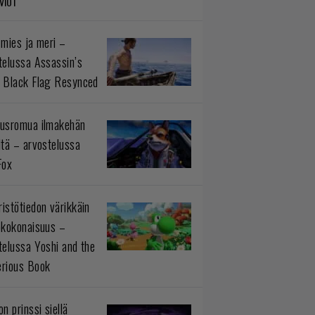
VIOT
 mies ja meri –
telussa Assassin’s
 Black Flag Resynced
usromua ilmakehän
ltä – arvostelussa
Fox
istötiedon värikkäin
okokonaisuus –
telussa Yoshi and the
rious Book
n prinssi siellä