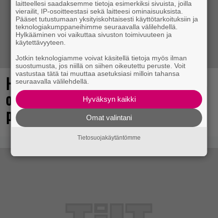
laitteellesi saadaksemme tietoja esimerkiksi sivuista, joilla
vierailit, IP-osoitteestasi sekä laitteesi ominaisuuksista.
Pääset tutustumaan yksityiskohtaisesti käyttötarkoituksiin ja
teknologiakumppaneihimme seuraavalla välilehdellä.
Hylkääminen voi vaikuttaa sivuston toimivuuteen ja
käytettävyyteen.
Jotkin teknologiamme voivat käsitellä tietoja myös ilman
suostumusta, jos niillä on siihen oikeutettu peruste. Voit
vastustaa tätä tai muuttaa asetuksiasi milloin tahansa
Huomio, kaikki Grand Theft Auto 6:n
seuraavalla välilehdellä.
odottajat: Netflixiin tulee pian
Hyväksyn kaikki
pakollista nähtävää
Omat valintani
Tietosuojakäytäntömme