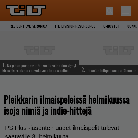
RESIDENT EVIL VERONICA
THE DIVISION RESURGENCE
IG-NOSTOT
QUAKE
1.
No johan pomppasi: 30 vuotta sitten ilmestynyt
2.
klassikkoräiskintä sai valtavasti lisää sisältöä
Ubisoftin hittipeli saapui Steamiin
Pleikkarin ilmaispeleissä helmikuussa
isoja nimiä ja indie-hittejä
PS Plus -jäsenten uudet ilmaispelit tulevat
saataville 3. helmikuuta.