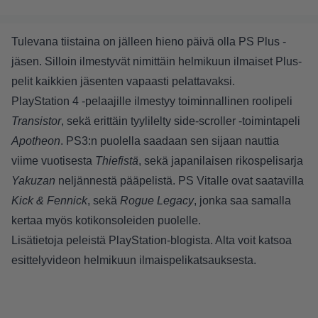
Tulevana tiistaina on jälleen hieno päivä olla PS Plus -
jäsen. Silloin ilmestyvät nimittäin helmikuun ilmaiset Plus-
pelit kaikkien jäsenten vapaasti pelattavaksi.
PlayStation 4 -pelaajille ilmestyy toiminnallinen roolipeli
Transistor
, sekä erittäin tyylilelty side-scroller -toimintapeli
Apotheon
. PS3:n puolella saadaan sen sijaan nauttia
viime vuotisesta
Thief
istä
, sekä japanilaisen rikospelisarja
Yakuzan
neljännestä pääpelistä. PS Vitalle ovat saatavilla
Kick & Fennick
, sekä
Rogue Legacy
, jonka saa samalla
kertaa myös kotikonsoleiden puolelle.
Lisätietoja peleistä
PlayStation-blogista
. Alta voit katsoa
esittelyvideon helmikuun ilmaispelikatsauksesta.