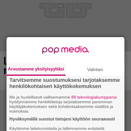
Loistopeli Steamistä maksutta –
mutta pidä kiirettä lataamisen kanssa
Arvostamme yksityisyyttäsi
Valintasi
Tarvitsemme suostumuksesi tarjotaksemme
henkilökohtaisen käyttökokemuksen
Me ja huolellisesti valitsemamme
88 teknologiakumppania
hyödynnämme henkilötietoja tarjotaksemme paremman
käyttäjäkokemuksen sekä kohdentaaksemme sisältöä ja
mainoksia.
Hyväksymällä suostut tietojesi käyttöön seuraavasti
Käytämme laitetunnisteita ja tallennamme evästeitä