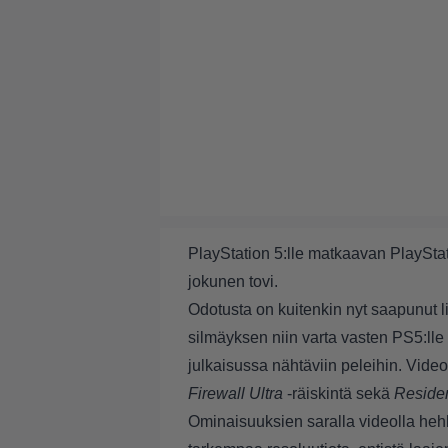
PlayStation 5:lle matkaavan PlaySta
jokunen tovi.
Odotusta on kuitenkin nyt saapunut li
silmäyksen niin varta vasten PS5:lle r
julkaisussa nähtäviin peleihin. Video
Firewall Ultra
-räiskintä sekä
Residen
Ominaisuuksien saralla videolla heh