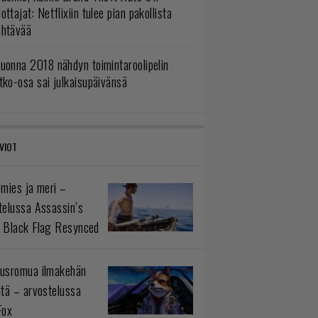
ottajat: Netflixiin tulee pian pakollista
ähtävää
uonna 2018 nähdyn toimintaroolipelin
tko-osa sai julkaisupäivänsä
VIOT
 mies ja meri –
telussa Assassin’s
 Black Flag Resynced
usromua ilmakehän
ltä – arvostelussa
Fox