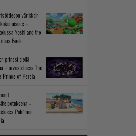
istötiedon värikkäin
okokonaisuus –
telussa Yoshi and the
rious Book
n prinssi siellä
aa – arvostelussa The
 Prince of Persia
monit
sihelpotuksena –
telussa Pokémon
ia