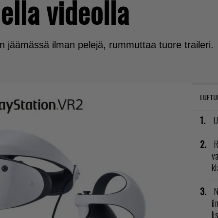
ella videolla
n jäämässä ilman pelejä, rummuttaa tuore traileri.
LUETU
U
R
va
kl
N
il
li