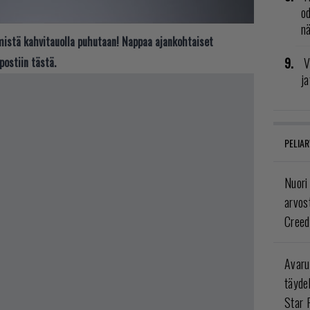
od
n
t mistä kahvitauolla puhutaan! Nappaa ajankohtaiset
V
postiin tästä.
ja
PELIAR
Nuori
arvos
Creed
Avaru
täyde
Star 