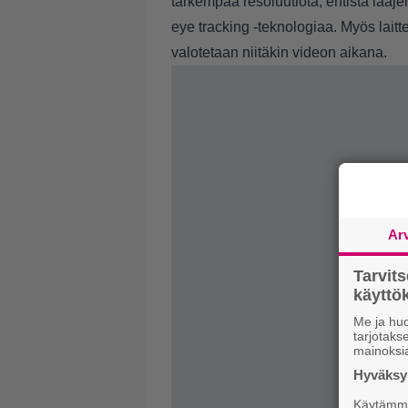
tarkempaa resoluutiota, entistä laaj
eye tracking -teknologiaa. Myös laitt
valotetaan niitäkin videon aikana.
Ar
Tarvit
käytt
Me ja huo
tarjotak
mainoksi
Hyväksym
Käytämme 