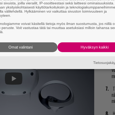
N
i sivuista, joilla vierailit, IP-osoitteestasi sekä laitteesi ominaisuuksista
il
an yksityiskohtaisesti käyttötarkoituksiin ja teknologiakumppaneihimm
la välilehdellä. Hylkääminen voi vaikuttaa sivuston toimivuuteen ja
li
yyteen.
myyntiin vuoden 2023 alkupuolella. Tarkkaa
knologiamme voivat käsitellä tietoja myös ilman suostumusta, jos niillä o
E
u peruste. Voit vastustaa tätä tai muuttaa asetuksiasi milloin tahansa se
tteelle ei olla vielä annettu.
il
lä.
L
Omat valintani
Hyväksyn kaikki
ki
R
Tietosuojak
vu
mu
T
nä
mi
H