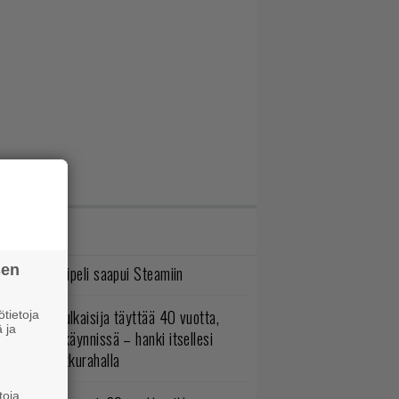
IMMAT JUTUT
sen
bisoftin hittipeli saapui Steamiin
akastettu julkaisija täyttää 40 vuotta,
tietoja
 ja
ltavat alet käynnissä – hanki itsellesi
assikoita pikkurahalla
toja