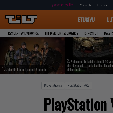
Como.fi
Episodi.fi
ETUSIVU
UU
RESIDENT EVIL VERONICA
THE DIVISION RESURGENCE
IG-NOSTOT
BEAST
2.
Rakastettu julkaisija täyttää 40 vuo
alet käynnissä – hanki itsellesi klassik
1.
Ubisoftin hittipeli saapui Steamiin
pikkurahalla
Playstation 5
PlayStation VR2
PlayStation 