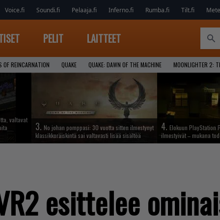
Voice.fi
Soundi.fi
Pelaaja.fi
Inferno.fi
Rumba.fi
Tilt.fi
Metel
TISET
PELIT
LAITTEET
S OF REINCARNATION
QUAKE
QUAKE: DAWN OF THE MACHINE
MOONLIGHTER 2: T
tta, valtavat
3.
4.
oita
No johan pomppasi: 30 vuotta sitten ilmestynyt
Elokuun PlayStation P
klassikkoräiskintä sai valtavasti lisää sisältöä
ilmestyivät – mukana tod
VR2 esittelee ominai