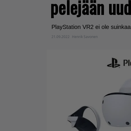
pelejään uud
PlayStation VR2 ei ole suinkaa
21.09.2022
Henrik Savonen