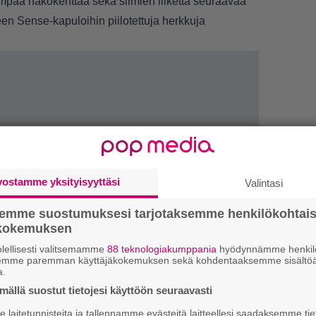
empaa näkökenttää sekä silmien liikettä seuraavaa
een Sense-kapuloihin piilotettuja herkkuja
vostamme yksityisyyttäsi
LUETU
Valintasi
semme suostumuksesi tarjotaksemme henkilökohtai
U
ökokemuksen
R
lellisesti valitsemamme
88 teknologiakumppania
hyödynnämme henkilö
semme paremman käyttäjäkokemuksen sekä kohdentaaksemme sisältöä
va
a.
kl
ällä suostut tietojesi käyttöön seuraavasti
laitetunnisteita ja tallennamme evästeitä laitteellesi saadaksemme tie