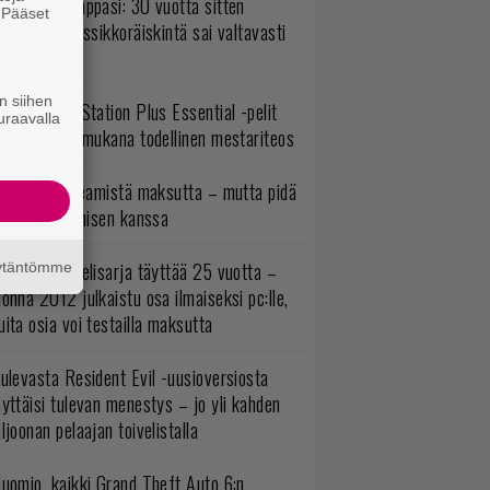
o johan pomppasi: 30 vuotta sitten
. Pääset
mestynyt klassikkoräiskintä sai valtavasti
e
sää sisältöä
n siihen
lokuun PlayStation Plus Essential -pelit
uraavalla
mestyivät – mukana todellinen mestariteos
oistopeli Steamistä maksutta – mutta pidä
irettä lataamisen kanssa
akastettu pelisarja täyttää 25 vuotta –
äytäntömme
onna 2012 julkaistu osa ilmaiseksi pc:lle,
ita osia voi testailla maksutta
ulevasta Resident Evil -uusioversiosta
yttäisi tulevan menestys – jo yli kahden
ljoonan pelaajan toivelistalla
uomio, kaikki Grand Theft Auto 6:n