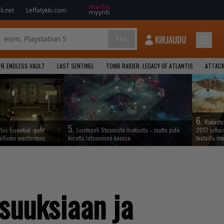
i.net
Leffatykki.com
KIRJAUDU
Etsi
HE ENDLESS VAULT
LAST SENTINEL
TOMB RAIDER: LEGACY OF ATLANTIS
ATTACK
6.
Rakastet
5.
lus Essential -pelit
Loistopeli Steamistä maksutta – mutta pidä
2012 julkais
ellinen mestariteos
kiirettä lataamisen kanssa
testailla ma
suuksiaan ja