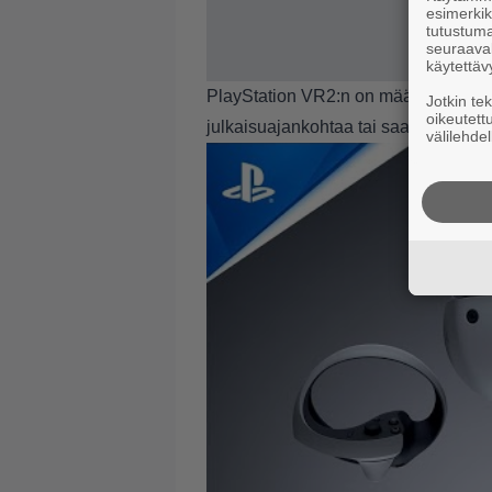
esimerkiks
tutustuma
seuraaval
käytettäv
PlayStation VR2:n on määrä saapua 
Jotkin te
oikeutett
julkaisuajankohtaa tai saati hintaa lai
välilehdel