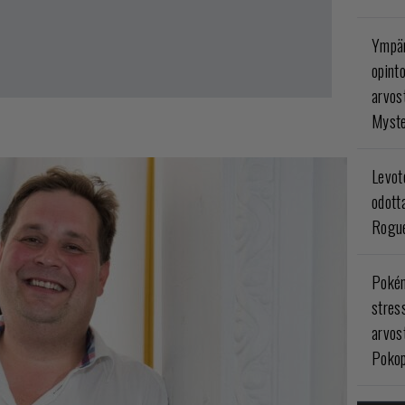
Ympär
opint
arvos
Myste
Levoto
odott
Rogue
Poké
stres
arvos
Pokop