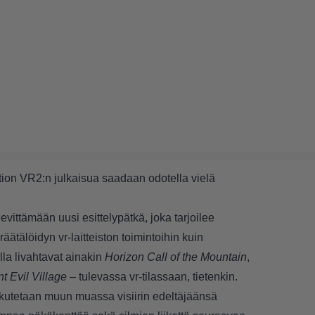
tion VR2:n julkaisua saadaan odotella vielä
evittämään uusi esittelypätkä, joka tarjoilee
äätälöidyn vr-laitteiston toimintoihin kuin
lla livahtavat ainakin
Horizon Call of the Mountain
,
t Evil Village
– tulevassa vr-tilassaan, tietenkin.
kutetaan muun muassa visiirin edeltäjäänsä