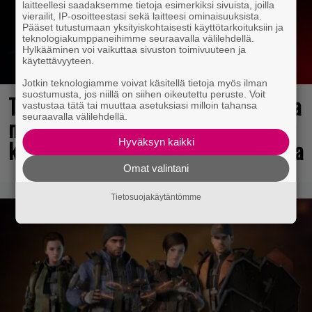
laitteellesi saadaksemme tietoja esimerkiksi sivuista, joilla
vierailit, IP-osoitteestasi sekä laitteesi ominaisuuksista.
Pääset tutustumaan yksityiskohtaisesti käyttötarkoituksiin ja
teknologiakumppaneihimme seuraavalla välilehdellä.
Hylkääminen voi vaikuttaa sivuston toimivuuteen ja
käytettävyyteen.
Jotkin teknologiamme voivat käsitellä tietoja myös ilman
suostumusta, jos niillä on siihen oikeutettu peruste. Voit
Tulevasta Resident Evil -uusioversiosta
vastustaa tätä tai muuttaa asetuksiasi milloin tahansa
seuraavalla välilehdellä.
näyttäisi tulevan menestys – jo yli
kahden miljoonan pelaajan toivelistalla
Hyväksyn kaikki
Omat valintani
Tietosuojakäytäntömme