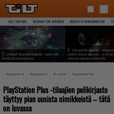
LAST SENTINEL
RESIDENT EVIL VERONICA
BEASTS OF REINCARNATION
TO
2.
Tulevasta Resident Evil -uusiovers
1.
Loistopeli Steamistä maksutta – mutta pidä
näyttäisi tulevan menestys – jo yli ka
kiirettä lataamisen kanssa
miljoonan pelaajan toivelistalla
Playstation 4
Playstation 5
IG-nostot
PlayStation Plus
PlayStation Plus -tilaajien pelikirjasto
täyttyy pian uusista nimikkeistä – tätä
on luvassa