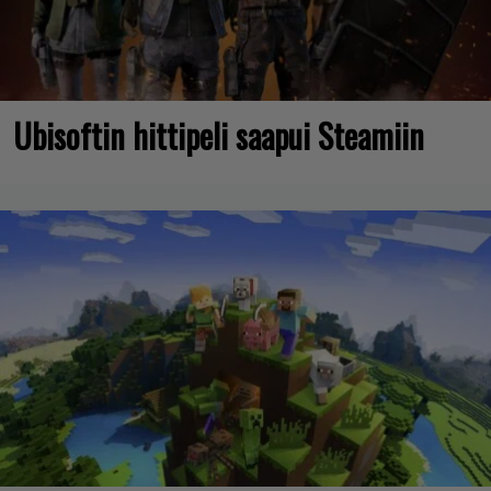
Ubisoftin hittipeli saapui Steamiin