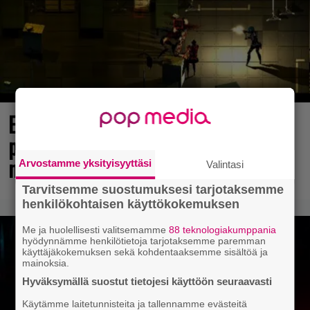
Elokuun PlayStation Plus Essential -
pelit ilmestyivät – mukana todellinen
mestariteos
Arvostamme yksityisyyttäsi
Valintasi
Tarvitsemme suostumuksesi tarjotaksemme
henkilökohtaisen käyttökokemuksen
Me ja huolellisesti valitsemamme
88 teknologiakumppania
hyödynnämme henkilötietoja tarjotaksemme paremman
käyttäjäkokemuksen sekä kohdentaaksemme sisältöä ja
mainoksia.
Hyväksymällä suostut tietojesi käyttöön seuraavasti
Käytämme laitetunnisteita ja tallennamme evästeitä