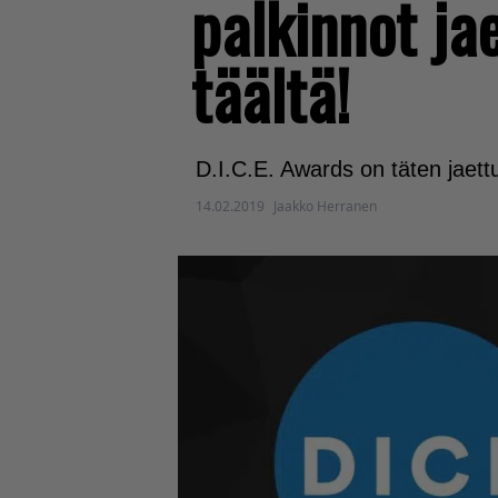
palkinnot jae
täältä!
D.I.C.E. Awards on täten jaettu
14.02.2019
Jaakko Herranen