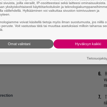
li
i sivuista, joilla vierailit, IP-osoitteestasi sekä laitteesi ominaisuuksista
an yksityiskohtaisesti käyttötarkoituksiin ja teknologiakumppaneihimm
la välilehdellä. Hylkääminen voi vaikuttaa sivuston toimivuuteen ja
yyteen.
R
va
knologiamme voivat käsitellä tietoja myös ilman suostumusta, jos niillä o
u peruste. Voit vastustaa tätä tai muuttaa asetuksiasi milloin tahansa se
kl
lä.
E
il
Omat valintani
Hyväksyn kaikki
L
ation
Tietosuojak
ki
R
vu
mu
rection
T
nä