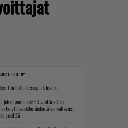
voittajat
IMMAT JUTUT NYT
bisoftin hittipeli saapui Steamiin
o johan pomppasi: 30 vuotta sitten
mestynyt klassikkoräiskintä sai valtavasti
sää sisältöä