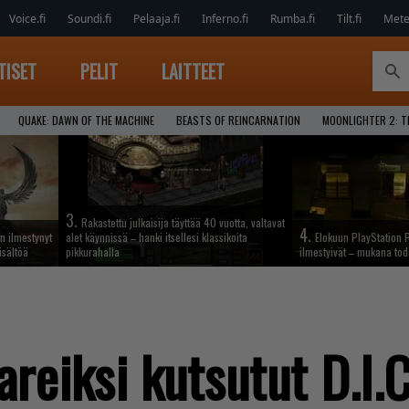
Voice.fi
Soundi.fi
Pelaaja.fi
Inferno.fi
Rumba.fi
Tilt.fi
Metel
TISET
PELIT
LAITTEET
QUAKE: DAWN OF THE MACHINE
BEASTS OF REINCARNATION
MOONLIGHTER 2: T
3.
Rakastettu julkaisija täyttää 40 vuotta, valtavat
4.
n ilmestynyt
alet käynnissä – hanki itsellesi klassikoita
Elokuun PlayStation P
isältöä
pikkurahalla
ilmestyivät – mukana tod
areiksi kutsutut D.I.