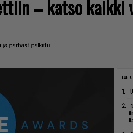
ttiin – katso kaikki 
 ja parhaat palkittu.
LUETU
U
N
il
li