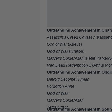
Outstanding Achievement in Char
Assassin’s Creed Odyssey
(Kassand
God of War
(Atreus)
God of War
(Kratos)
Marvel’s Spider-Man
(Peter Parker/
Red Dead Redemption 2
(Arthur Mo
Outstanding Achievement in Origi
Detroit: Become Human
Forgotton
Anne
God of War
Marvel’s Spider-Man
Tetris Effect
Outstanding Achievement in Sou