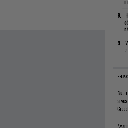
mi
H
od
n
V
ja
PELIAR
Nuori
arvos
Creed
Avaru