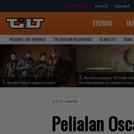
Como.fi
Episodi.fi
ETUSIVU
UU
RESIDENT EVIL VERONICA
THE DIVISION RESURGENCE
IG-NOSTOT
QUAKE
2.
No johan pomppasi: 30 vuotta sitte
1.
Ubisoftin hittipeli saapui Steamiin
klassikkoräiskintä sai valtavasti lisää s
D.I.C.E. Awards
Pelialan Osc