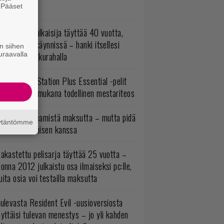
sää sisältöä
. Pääset
e
akastettu julkaisija täyttää 40 vuotta,
ltavat alet käynnissä – hanki itsellesi
n siihen
uraavalla
assikoita pikkurahalla
lokuun PlayStation Plus Essential -pelit
mestyivät – mukana todellinen mestariteos
oistopeli Steamistä maksutta – mutta pidä
äytäntömme
irettä lataamisen kanssa
akastettu pelisarja täyttää 25 vuotta –
onna 2012 julkaistu osa ilmaiseksi pc:lle,
ita osia voi testailla maksutta
ulevasta Resident Evil -uusioversiosta
yttäisi tulevan menestys – jo yli kahden