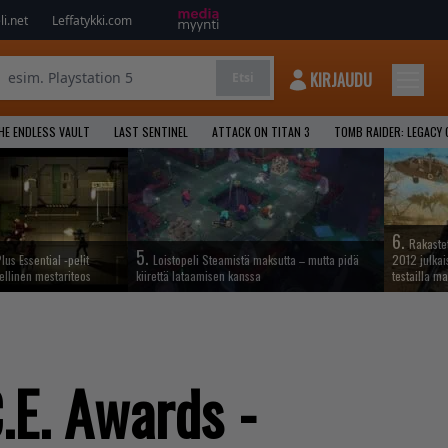
i.net
Leffatykki.com
KIRJAUDU
Etsi
HE ENDLESS VAULT
LAST SENTINEL
ATTACK ON TITAN 3
TOMB RAIDER: LEGACY 
6.
Rakastet
5.
lus Essential -pelit
Loistopeli Steamistä maksutta – mutta pidä
2012 julkais
ellinen mestariteos
kiirettä lataamisen kanssa
testailla ma
C.E. Awards -