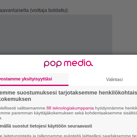
aavanlaiselta (voittaja boldattu):
vostamme yksityisyyttäsi
Valintasi
semme suostumuksesi tarjotaksemme henkilökohtai
LUETU
ökokemuksen
lellisesti valitsemamme
88 teknologiakumppania
hyödynnämme henkilö
U
semme paremman käyttäjäkokemuksen sekä kohdentaaksemme sisältöä
a.
ällä suostut tietojesi käyttöön seuraavasti
N
il
laitetunnisteita ja tallennamme evästeitä laitteellesi saadaksemme tie