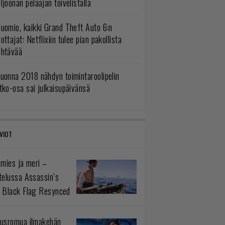
ljoonan pelaajan toivelistalla
uomio, kaikki Grand Theft Auto 6:n
ottajat: Netflixiin tulee pian pakollista
ähtävää
uonna 2018 nähdyn toimintaroolipelin
tko-osa sai julkaisupäivänsä
VIOT
 mies ja meri –
telussa Assassin’s
 Black Flag Resynced
usromua ilmakehän