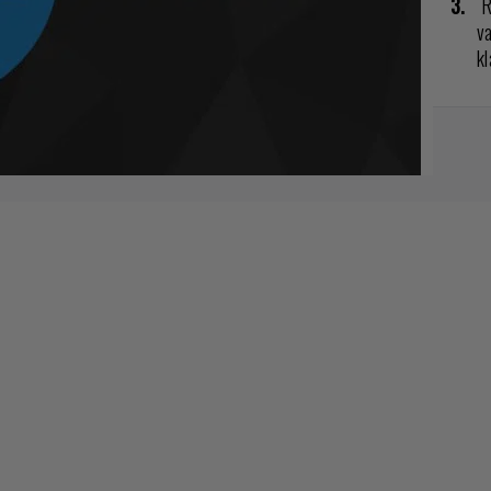
R
va
kl