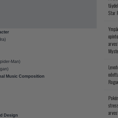
täyde
Star 
Ympär
acter
opint
ra)
arvos
Myste
Spider-Man)
Levoto
rgan)
odott
nal Music Composition
Rogue
Poké
stres
arvos
nd Design