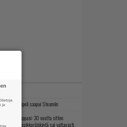
sen
IMMAT JUTUT
tietoja
bisoftin hittipeli saapui Steamiin
 ja
o johan pomppasi: 30 vuotta sitten
mestynyt klassikkoräiskintä sai valtavasti
toja