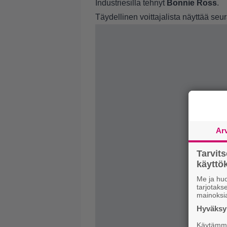
Industriesilla tehnyt
Bonnie Ross
.
Täydellinen voittajalista näyttää seur
Ar
Tarvit
käytt
Me ja huo
tarjotak
mainoksi
Hyväksym
Käytämme 