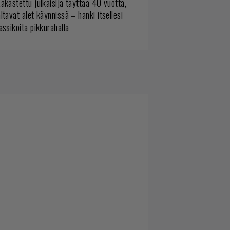
akastettu julkaisija täyttää 40 vuotta,
ltavat alet käynnissä – hanki itsellesi
assikoita pikkurahalla