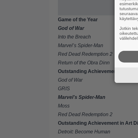
esimerkiks
tutustuma
seuraaval
käytettäv
Game of the Year
God of War
Jotkin te
oikeutett
Into the Breach
välilehdel
Marvel’s Spider-Man
Red Dead Redemption 2
Return of the Obra Dinn
Outstanding Achievement in Anim
God of War
GRIS
Marvel’s Spider-Man
Moss
Red Dead Redemption 2
Outstanding Achievement in Art Di
Detroit: Become Human