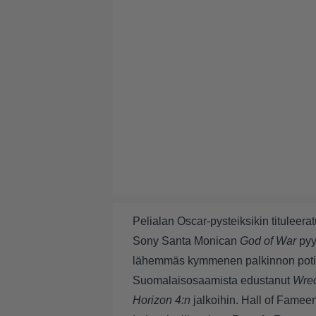
Pelialan Oscar-pysteiksikin tituleerat
Sony Santa Monican
God of War
pyyh
lähemmäs kymmenen palkinnon potin 
Suomalaisosaamista edustanut
Wrec
Horizon 4:n
jalkoihin. Hall of Fameen 