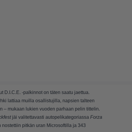
ut D.I.C.E. -palkinnot on täten saatu jaettua.
ki lattiaa muilla osallistujilla, napsien talteen
– mukaan lukien vuoden parhaan pelin tittelin.
kfest
jäi valitettavasti autopelikategoriassa
Forza
nostettiin pitkän uran Microsoftilla ja 343