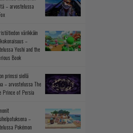
ltä – arvostelussa
Fox
istötiedon värikkäin
okokonaisuus –
telussa Yoshi and the
rious Book
n prinssi siellä
aa – arvostelussa The
 Prince of Persia
monit
sihelpotuksena –
telussa Pokémon