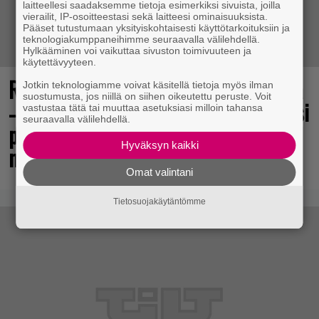
laitteellesi saadaksemme tietoja esimerkiksi sivuista, joilla
vierailit, IP-osoitteestasi sekä laitteesi ominaisuuksista.
Pääset tutustumaan yksityiskohtaisesti käyttötarkoituksiin ja
teknologiakumppaneihimme seuraavalla välilehdellä.
Hylkääminen voi vaikuttaa sivuston toimivuuteen ja
käytettävyyteen.
Rakastettu pelisarja täyttää 25 vuotta
Jotkin teknologiamme voivat käsitellä tietoja myös ilman
suostumusta, jos niillä on siihen oikeutettu peruste. Voit
– vuonna 2012 julkaistu osa ilmaiseksi
vastustaa tätä tai muuttaa asetuksiasi milloin tahansa
seuraavalla välilehdellä.
pc:lle, muita osia voi testailla
Hyväksyn kaikki
maksutta
Omat valintani
Tietosuojakäytäntömme