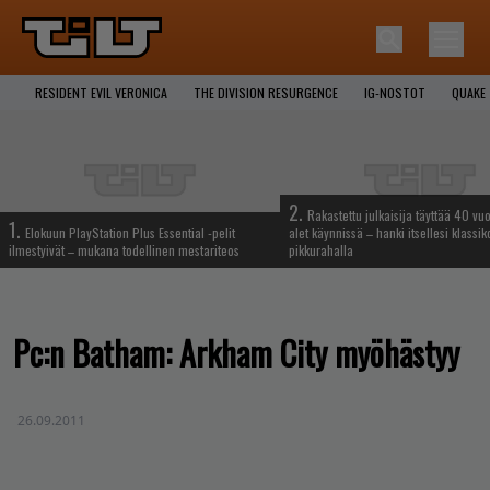
RESIDENT EVIL VERONICA
THE DIVISION RESURGENCE
IG-NOSTOT
QUAKE
2.
Rakastettu julkaisija täyttää 40 vuo
1.
Elokuun PlayStation Plus Essential -pelit
alet käynnissä – hanki itsellesi klassik
ilmestyivät – mukana todellinen mestariteos
pikkurahalla
Pc:n Batham: Arkham City myöhästyy
26.09.2011