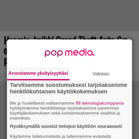
Huomio, kaikki Grand Theft Auto 6:n
odottajat: Netflixiin tulee pian
pakollista nähtävää
Arvostamme yksityisyyttäsi
Valintasi
Tarvitsemme suostumuksesi tarjotaksemme
henkilökohtaisen käyttökokemuksen
Me ja huolellisesti valitsemamme
88 teknologiakumppania
hyödynnämme henkilötietoja tarjotaksemme paremman
käyttäjäkokemuksen sekä kohdentaaksemme sisältöä ja
mainoksia.
Hyväksymällä suostut tietojesi käyttöön seuraavasti
Käytämme laitetunnisteita ja tallennamme evästeitä