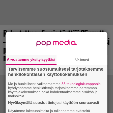
Rakastettu pelisarja täyttää 25 vuotta
– vuonna 2012 julkaistu osa ilmaiseksi
pc:lle, muita osia voi testailla
maksutta
Arvostamme yksityisyyttäsi
Valintasi
Tarvitsemme suostumuksesi tarjotaksemme
henkilökohtaisen käyttökokemuksen
Me ja huolellisesti valitsemamme
88 teknologiakumppania
hyödynnämme henkilötietoja tarjotaksemme paremman
käyttäjäkokemuksen sekä kohdentaaksemme sisältöä ja
mainoksia.
Hyväksymällä suostut tietojesi käyttöön seuraavasti
Käytämme laitetunnisteita ja tallennamme evästeitä