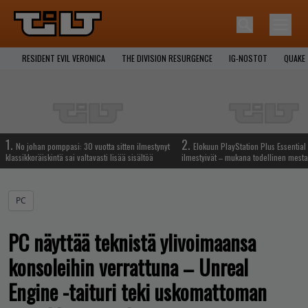
RESIDENT EVIL VERONICA
THE DIVISION RESURGENCE
IG-NOSTOT
QUAKE
1.
2.
No johan pomppasi: 30 vuotta sitten ilmestynyt
Elokuun PlayStation Plus Essential 
klassikkoräiskintä sai valtavasti lisää sisältöä
ilmestyivät – mukana todellinen mesta
PC
PC näyttää teknistä ylivoimaansa
konsoleihin verrattuna – Unreal
Engine -taituri teki uskomattoman