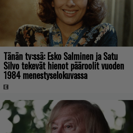
Tänän tv:ssä: Esko Salminen ja Satu
Silvo tekevät hienot pääroolit vuoden
1984 menestyselokuvassa