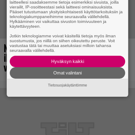
laitteellesi saadaksemme tietoja esimerkiksi sivuista, joilla
vierailit, IP-osoitteestasi sekä laitteesi ominaisuuksista.
Pääset tutustumaan yksityiskohtaisesti käyttötarkoituksiin ja
teknologiakumppaneihimme seuraavalla välilehdellä.
Hylkääminen voi vaikuttaa sivuston toimivuuteen ja
käytettävyyteen.
Jotkin teknologiamme voivat käsitellä tietoja myös ilman
suostumusta, jos niillä on siihen oikeutettu peruste. Voit
No johan pomppasi: 30 vuotta sitten
vastustaa tätä tai muuttaa asetuksiasi milloin tahansa
seuraavalla välilehdellä.
ilmestynyt klassikkoräiskintä sai
Hyväksyn kaikki
valtavasti lisää sisältöä
Omat valintani
Tietosuojakäytäntömme