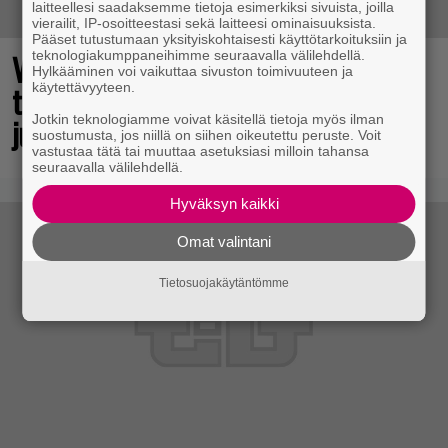
laitteellesi saadaksemme tietoja esimerkiksi sivuista, joilla
vierailit, IP-osoitteestasi sekä laitteesi ominaisuuksista.
Pääset tutustumaan yksityiskohtaisesti käyttötarkoituksiin ja
Vuonna 2018 nähdyn
teknologiakumppaneihimme seuraavalla välilehdellä.
Hylkääminen voi vaikuttaa sivuston toimivuuteen ja
toimintaroolipelin jatko-osa sai
käytettävyyteen.
julkaisupäivänsä
Jotkin teknologiamme voivat käsitellä tietoja myös ilman
suostumusta, jos niillä on siihen oikeutettu peruste. Voit
vastustaa tätä tai muuttaa asetuksiasi milloin tahansa
seuraavalla välilehdellä.
Hyväksyn kaikki
Omat valintani
Tietosuojakäytäntömme