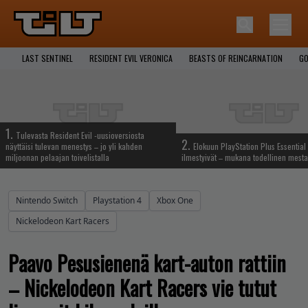
LAST SENTINEL
RESIDENT EVIL VERONICA
BEASTS OF REINCARNATION
GO
1.
Tulevasta Resident Evil -uusioversiosta
2.
näyttäisi tulevan menestys – jo yli kahden
Elokuun PlayStation Plus Essential 
miljoonan pelaajan toivelistalla
ilmestyivät – mukana todellinen mesta
Nintendo Switch
Playstation 4
Xbox One
Nickelodeon Kart Racers
Paavo Pesusienenä kart-auton rattiin
– Nickelodeon Kart Racers vie tutut