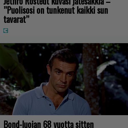
Jethro Rostedt kuvasi jätesäkkiä –
”Puolisosi on tunkenut kaikki sun
tavarat”
Bond-luojan 68 vuotta sitten