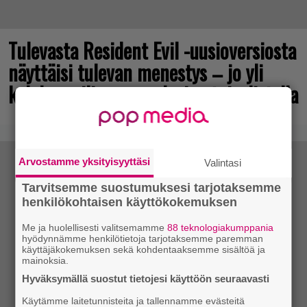
Tulevasta Resident Evil -uusioversiosta
näyttäisi tulevan menestys – jo yli
kahden miljoonan pelaajan toivelistalla
Arvostamme yksityisyyttäsi
Valintasi
Tarvitsemme suostumuksesi tarjotaksemme
henkilökohtaisen käyttökokemuksen
Me ja huolellisesti valitsemamme
88 teknologiakumppania
hyödynnämme henkilötietoja tarjotaksemme paremman
käyttäjäkokemuksen sekä kohdentaaksemme sisältöä ja
mainoksia.
Hyväksymällä suostut tietojesi käyttöön seuraavasti
Käytämme laitetunnisteita ja tallennamme evästeitä