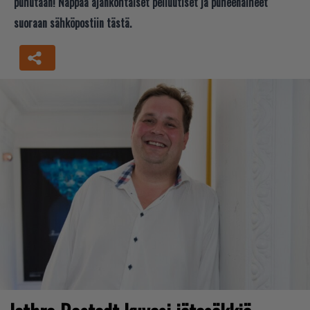
puhutaan! Nappaa ajankohtaiset peliuutiset ja puheenaiheet
suoraan sähköpostiin tästä.