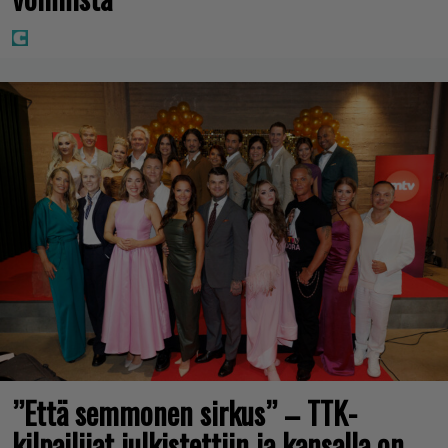
”Että semmonen sirkus” – TTK-
kilpailijat julkistettiin ja kansalla on