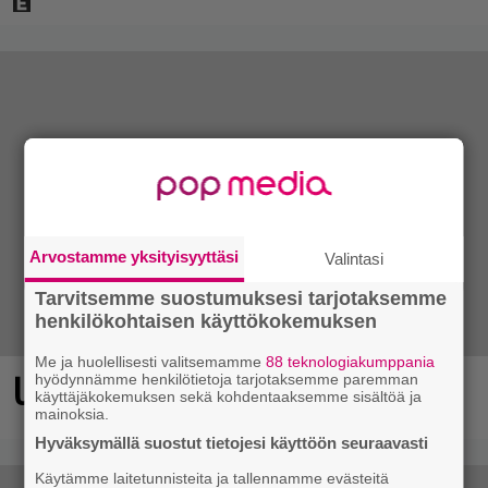
Arvostamme yksityisyyttäsi
Valintasi
Tarvitsemme suostumuksesi tarjotaksemme
henkilökohtaisen käyttökokemuksen
Me ja huolellisesti valitsemamme
88 teknologiakumppania
Ubisoftin hittipeli saapui Steamiin
hyödynnämme henkilötietoja tarjotaksemme paremman
käyttäjäkokemuksen sekä kohdentaaksemme sisältöä ja
mainoksia.
Hyväksymällä suostut tietojesi käyttöön seuraavasti
Käytämme laitetunnisteita ja tallennamme evästeitä