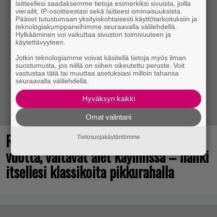
laitteellesi saadaksemme tietoja esimerkiksi sivuista, joilla
vierailit, IP-osoitteestasi sekä laitteesi ominaisuuksista.
Pääset tutustumaan yksityiskohtaisesti käyttötarkoituksiin ja
teknologiakumppaneihimme seuraavalla välilehdellä.
Hylkääminen voi vaikuttaa sivuston toimivuuteen ja
käytettävyyteen.
Jotkin teknologiamme voivat käsitellä tietoja myös ilman
suostumusta, jos niillä on siihen oikeutettu peruste. Voit
vastustaa tätä tai muuttaa asetuksiasi milloin tahansa
seuraavalla välilehdellä.
Hyväksyn kaikki
Omat valintani
Rakastettu julkaisija täyttää 40
Tietosuojakäytäntömme
vuotta, valtavat alet käynnissä – hanki
itsellesi klassikoita pikkurahalla