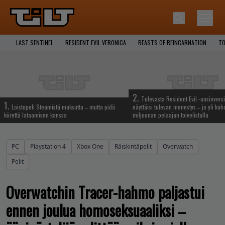
LAST SENTINEL
RESIDENT EVIL VERONICA
BEASTS OF REINCARNATION
TO
2.
Tulevasta Resident Evil -uusiovers
1.
Loistopeli Steamistä maksutta – mutta pidä
näyttäisi tulevan menestys – jo yli ka
kiirettä lataamisen kanssa
miljoonan pelaajan toivelistalla
PC
Playstation 4
Xbox One
Räiskintäpelit
Overwatch
Pelit
Overwatchin Tracer-hahmo paljastui
ennen joulua homoseksuaaliksi –