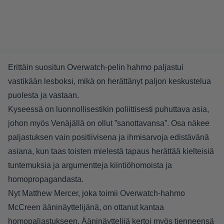
Erittäin suositun Overwatch-pelin hahmo paljastui
vastikään lesboksi, mikä on herättänyt paljon keskustelua
puolesta ja vastaan.
Kyseessä on luonnollisestikin poliittisesti puhuttava asia,
johon myös
Venäjällä on ollut ”sanottavansa”
. Osa näkee
paljastuksen vain positiivisena ja ihmisarvoja edistävänä
asiana, kun taas toisten mielestä tapaus herättää kielteisiä
tuntemuksia ja argumentteja kiintiöhomoista ja
homopropagandasta.
Nyt Matthew Mercer, joka toimii Overwatch-hahmo
McCreen ääninäyttelijänä, on ottanut kantaa
homopaljastukseen. Ääninäyttelijä kertoi myös tienneensä