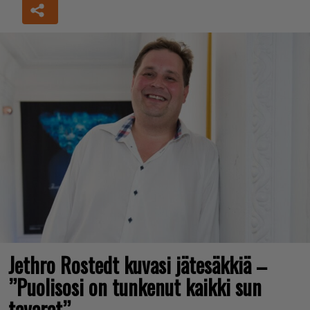
Jethro Rostedt kuvasi jätesäkkiä –
”Puolisosi on tunkenut kaikki sun
tavarat”