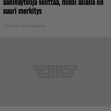
ääninäytelijä selittää, miksi asialla on
suuri merkitys
31.12.2016
Jouni Hakkarainen