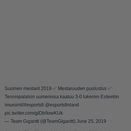
Suomen mestarit 2019 ✅ Mestaruuden puolustus ✅
Tennispalatsin uumenissa kaatuu 3-0 lukemin Esteetön
imurointi!
#esportsfi
@esportsfinland
pic.twitter.com/gIDb9owKUk
— Team Gigantti (@TeamGigantti)
June 25, 2019