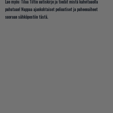
Lue myös:
Tilaa Tiltin uutiskirje ja tiedät mistä kahvitauolla
puhutaan! Nappaa ajankohtaiset peliuutiset ja puheenaiheet
suoraan sähköpostiin tästä.