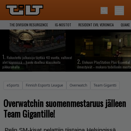
THE DIVISION RESURGENCE
IG-NOSTOT
RESIDENT EVIL VERONICA
QUAKE
1.
Rakastettu julkaisija täyttää 40 vuotta, valtavat
2.
alet käynnissä – hanki itsellesi klassikoita
Elokuun PlayStation Plus Essential 
pikkurahalla
ilmestyivät – mukana todellinen mesta
eSports
Finnish Esports League
Overwatch
Team Gigantti
Overwatchin suomenmestaruus jälleen
Team Gigantille!
Pelin SM-kisat pelattiin tiistaina Helsingissä.