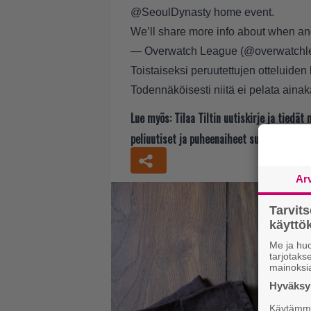
@SeoulDynasty
home event.
We’ll share more info about when and
— Overwatch League (@overwatchl
Toistaiseksi peruutettujen otteluiden
Todennäköisesti niitä ei pelata aina
Lue myös:
Tilaa Tiltin uutiskirje ja tiedä
peliuutiset ja puheenaiheet suoraan sähkö
Ar
Tarvit
käytt
Me ja huo
tarjotak
mainoksi
Hyväksym
Käytämme 