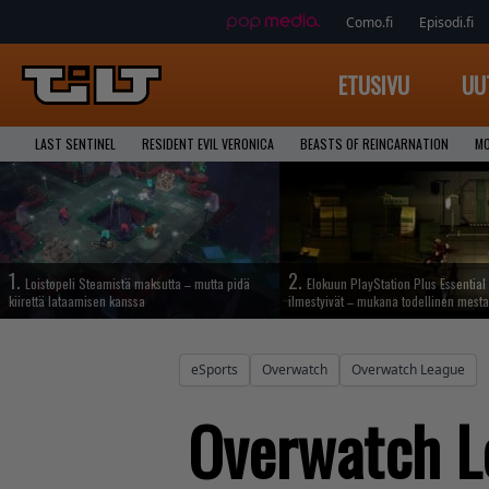
Como.fi
Episodi.fi
ETUSIVU
UU
LAST SENTINEL
RESIDENT EVIL VERONICA
BEASTS OF REINCARNATION
MO
1.
2.
Loistopeli Steamistä maksutta – mutta pidä
Elokuun PlayStation Plus Essential 
kiirettä lataamisen kanssa
ilmestyivät – mukana todellinen mesta
eSports
Overwatch
Overwatch League
Overwatch L