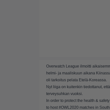
Overwatch League ilmoitti aikaisemm
helmi- ja maaliskuun aikana Kiinassa 
oli tarkoitus pelata Etelä-Koreassa.
Nyt liiga on kuitenkin tiedottanut, et
terveysuhkan vuoksi.
In order to protect the health & safety
to host
#OWL2020
matches in South 