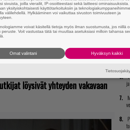
i sivuista, joilla vierailit, IP-osoitteestasi sekä laitteesi ominaisuuksista
T
an yksityiskohtaisesti käyttötarkoituksiin ja teknologiakumppaneihimm
nä
la välilehdellä. Hylkääminen voi vaikuttaa sivuston toimivuuteen ja
yyteen.
mi
knologiamme voivat käsitellä tietoja myös ilman suostumusta, jos niillä o
u peruste. Voit vastustaa tätä tai muuttaa asetuksiasi milloin tahansa se
R
lä.
va
kl
Omat valintani
Hyväksyn kaikki
U
Tietosuojak
V
utkijat löysivät yhteyden vakavaan
ja
M
v
P
to