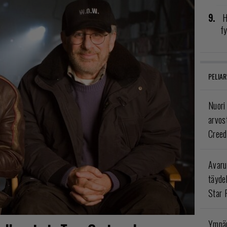
H
fy
PELIAR
Nuori
arvos
Creed
Avaru
täyde
Star 
Ympär