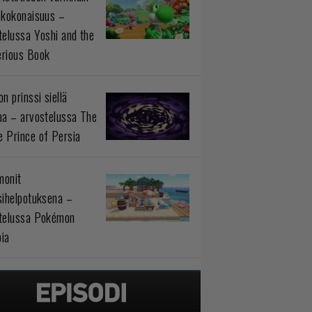
okokonaisuus –
telussa Yoshi and the
rious Book
n prinssi siellä
aa – arvostelussa The
 Prince of Persia
monit
sihelpotuksena –
telussa Pokémon
ia