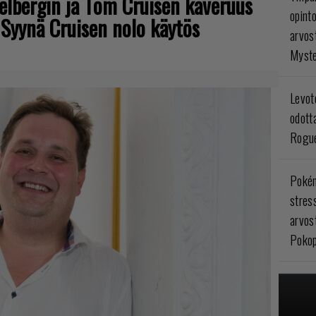
ielbergin ja Tom Cruisen kaveruus
opint
 Syynä Cruisen nolo käytös
arvos
Myste
Levoto
odott
Rogue
Poké
stres
arvos
Pokop