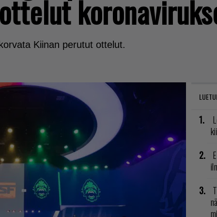
 ottelut koronaviruks
korvata Kiinan perutut ottelut.
LUETU
L
ki
E
il
T
nä
mi