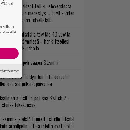
. Pääset
ulevasta Resident Evil -uusioversiosta
e
yttäisi tulevan menestys – jo yli kahden
ljoonan pelaajan toivelistalla
n siihen
uraavalla
akastettu julkaisija täyttää 40 vuotta,
ltavat alet käynnissä – hanki itsellesi
assikoita pikkurahalla
bisoftin hittipeli saapui Steamiin
äytäntömme
uonna 2018 nähdyn toimintaroolipelin
tko-osa sai julkaisupäivänsä
aailman suosituin peli saa Switch 2 -
ersionsa lokakuussa
okémon-peleistä tunnettu studio julkaisi
imintaroolipelin – tätä mieltä ovat arviot