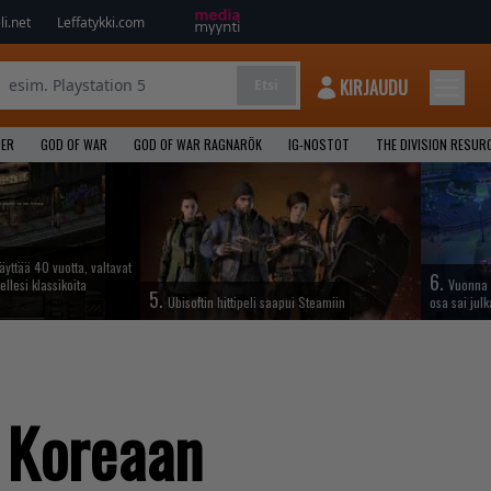
i.net
Leffatykki.com
KIRJAUDU
Etsi
DER
GOD OF WAR
GOD OF WAR RAGNARÖK
IG-NOSTOT
THE DIVISION RESUR
täyttää 40 vuotta, valtavat
6.
ellesi klassikoita
Vuonna 
5.
Ubisoftin hittipeli saapui Steamiin
osa sai jul
 Koreaan