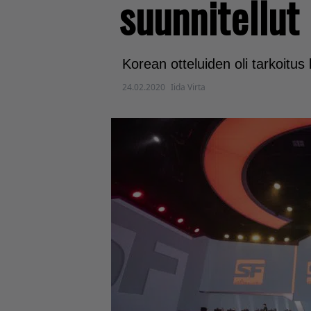
suunnitellut
Korean otteluiden oli tarkoitus 
24.02.2020
Iida Virta