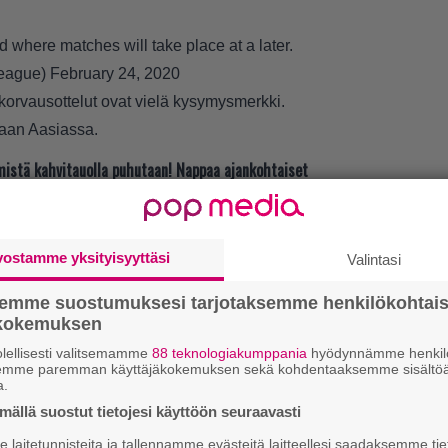
 where matches will take place at a later.
eague)
February 24, 2020
 korvausottelut ovat vielä kysymysmerkki.
kaan Aasiassa.
t mistä kahvitauolla puhutaan! Nappaa ajankohtaiset
postiin tästä.
vostamme yksityisyyttäsi
Valintasi
LUETU
semme suostumuksesi tarjotaksemme henkilökohtai
L
ökokemuksen
ki
lellisesti valitsemamme
88 teknologiakumppania
hyödynnämme henkilö
semme paremman käyttäjäkokemuksen sekä kohdentaaksemme sisältöä
a.
E
ällä suostut tietojesi käyttöön seuraavasti
il
laitetunnisteita ja tallennamme evästeitä laitteellesi saadaksemme tie