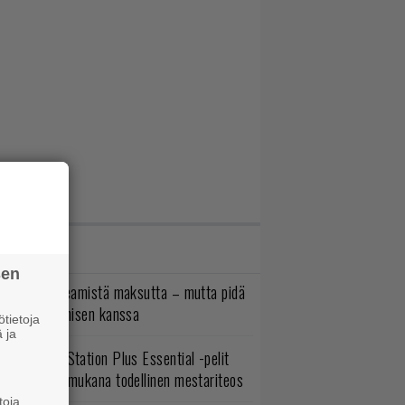
IMMAT JUTUT
sen
oistopeli Steamistä maksutta – mutta pidä
irettä lataamisen kanssa
tietoja
 ja
lokuun PlayStation Plus Essential -pelit
mestyivät – mukana todellinen mestariteos
toja