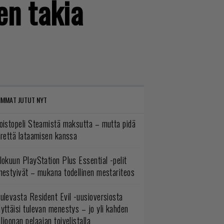
en takia
IMMAT JUTUT NYT
oistopeli Steamistä maksutta – mutta pidä
irettä lataamisen kanssa
lokuun PlayStation Plus Essential -pelit
mestyivät – mukana todellinen mestariteos
ulevasta Resident Evil -uusioversiosta
yttäisi tulevan menestys – jo yli kahden
ljoonan pelaajan toivelistalla