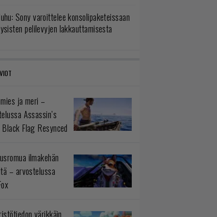
uhu: Sony varoittelee konsolipaketeissaan
ysisten pelilevyjen lakkauttamisesta
VIOT
 mies ja meri –
telussa Assassin’s
 Black Flag Resynced
usromua ilmakehän
ltä – arvostelussa
Fox
istötiedon värikkäin