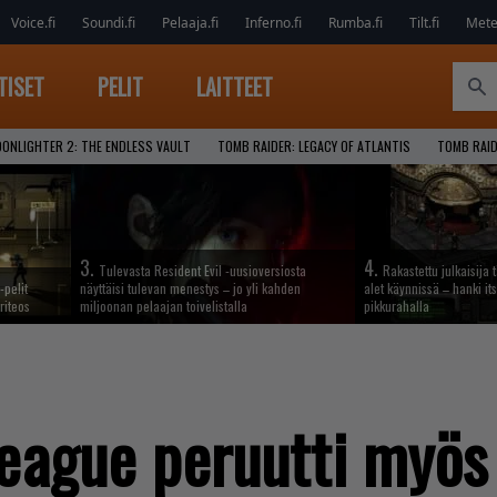
Voice.fi
Soundi.fi
Pelaaja.fi
Inferno.fi
Rumba.fi
Tilt.fi
Metel
TISET
PELIT
LAITTEET
ONLIGHTER 2: THE ENDLESS VAULT
TOMB RAIDER: LEGACY OF ATLANTIS
TOMB RAI
3.
4.
Tulevasta Resident Evil -uusioversiosta
Rakastettu julkaisija 
-pelit
näyttäisi tulevan menestys – jo yli kahden
alet käynnissä – hanki its
riteos
miljoonan pelaajan toivelistalla
pikkurahalla
eague peruutti myös