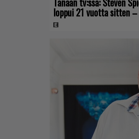
Tänään tv:ssä: Steven Sp
loppui 21 vuotta sitten –