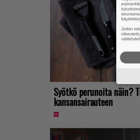
esimerkiks
tutustuma
seuraaval
käytettäv
Jotkin te
oikeutett
välilehdel
Syötkö perunoita näin? T
kansansairauteen