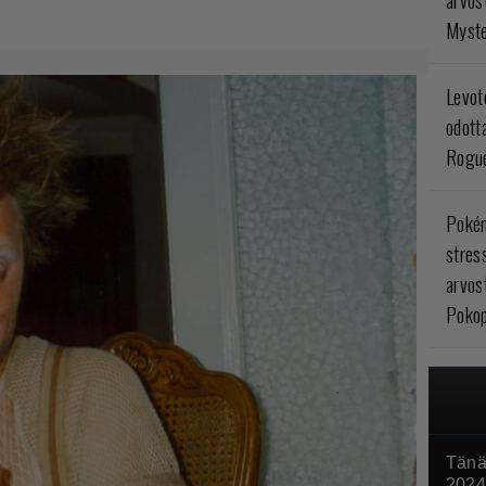
arvos
Myste
Levoto
odott
Rogue
Poké
stres
arvos
Pokop
Tänä
2024