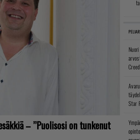
ta
PELIAR
Nuori
arvos
Creed
Avaru
täyde
Star 
tesäkkiä – ”Puolisosi on tunkenut
Ympär
opint