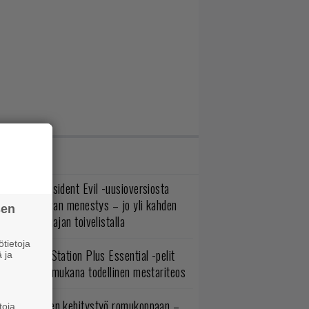
IMMAT JUTUT
ulevasta Resident Evil -uusioversiosta
yttäisi tulevan menestys – jo yli kahden
sen
ljoonan pelaajan toivelistalla
tietoja
lokuun PlayStation Plus Essential -pelit
 ja
mestyivät – mukana todellinen mestariteos
uuden vuoden kehitystyö romukoppaan –
toja