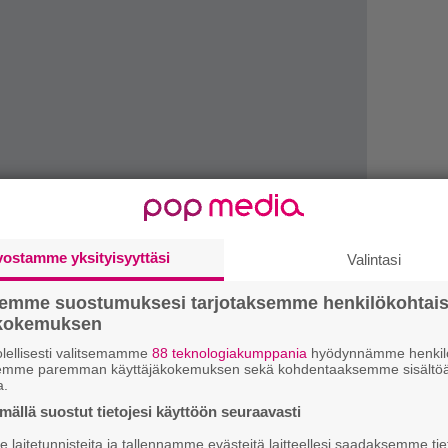
LUETU
vostamme yksityisyyttäsi
Valintasi
T
nä
semme suostumuksesi tarjotaksemme henkilökohtai
mi
ökokemuksen
 siirrettiin jo kertaalleen noin kuukausi takaperin,
lellisesti valitsemamme
88 teknologiakumppania
hyödynnämme henkilö
llä viikolla. Tuoreen lykkäyksen yhteydessä ei
E
semme paremman käyttäjäkokemuksen sekä kohdentaaksemme sisältöä
a.
il
apahtumassa. Sen sijaan yhtiö haluaa jatkaa
ällä suostut tietojesi käyttöön seuraavasti
lkaisu tapahtuisi ongelmitta.
K
laitetunnisteita ja tallennamme evästeitä laitteellesi saadaksemme tie