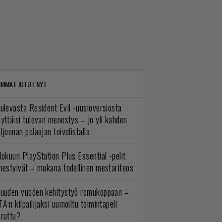
IMMAT JUTUT NYT
ulevasta Resident Evil -uusioversiosta
yttäisi tulevan menestys – jo yli kahden
ljoonan pelaajan toivelistalla
lokuun PlayStation Plus Essential -pelit
mestyivät – mukana todellinen mestariteos
uuden vuoden kehitystyö romukoppaan –
A:n kilpailijaksi uumoiltu toimintapeli
eruttu?