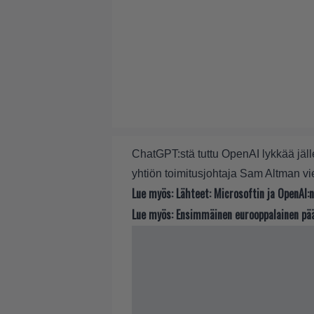
ChatGPT:stä tuttu OpenAI lykkää jäl
yhtiön toimitusjohtaja Sam Altman vi
Lue myös:
Lähteet: Microsoftin ja OpenAI:
Lue myös:
Ensimmäinen eurooppalainen päät