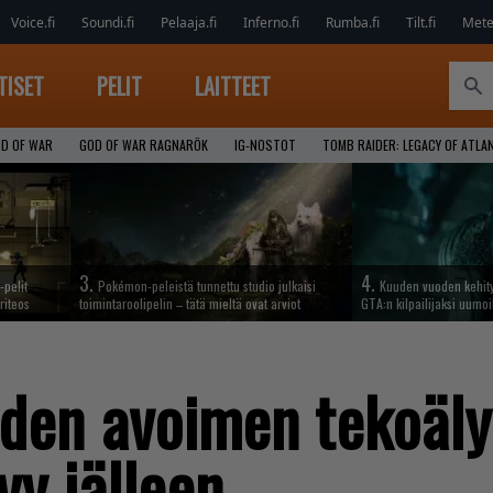
Voice.fi
Soundi.fi
Pelaaja.fi
Inferno.fi
Rumba.fi
Tilt.fi
Metel
TISET
PELIT
LAITTEET
D OF WAR
GOD OF WAR RAGNARÖK
IG-NOSTOT
TOMB RAIDER: LEGACY OF ATLA
3.
4.
-pelit
Pokémon-peleistä tunnettu studio julkaisi
Kuuden vuoden kehit
riteos
toimintaroolipelin – tätä mieltä ovat arviot
GTA:n kilpailijaksi uumoi
uden avoimen tekoäly
tyy jälleen