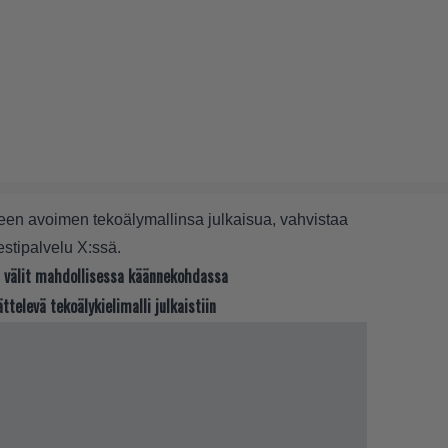
leen avoimen tekoälymallinsa julkaisua, vahvistaa
estipalvelu X:ssä.
n välit mahdollisessa käännekohdassa
televä tekoälykielimalli julkaistiin