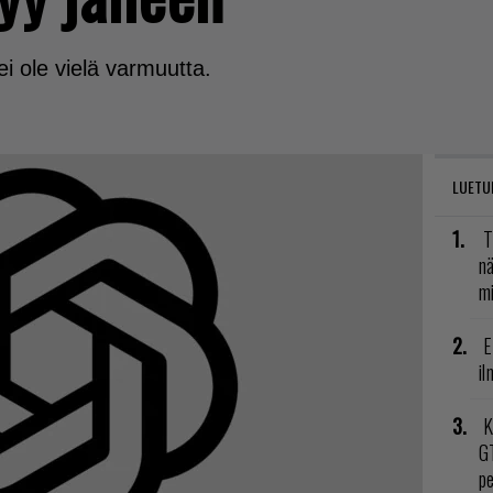
i ole vielä varmuutta.
LUETU
T
nä
mi
E
il
K
GT
p