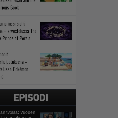
telussa Yoshi and the
rious Book
n prinssi siellä
aa – arvostelussa The
 Prince of Persia
monit
sihelpotuksena –
telussa Pokémon
ia
än tv:ssä: Vuoden
 laatuelokuva ei