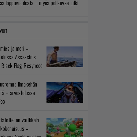
as loppuvuodesta – myös pelikuvaa julki
VIOT
 mies ja meri –
telussa Assassin’s
 Black Flag Resynced
usromua ilmakehän
ltä – arvostelussa
Fox
istötiedon värikkäin
okokonaisuus –