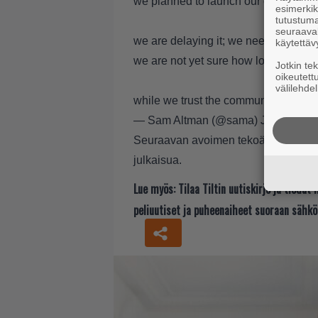
we planned to launch our open-weig
esimerkiks
tutustuma
seuraaval
we are delaying it; we need time to r
käytettäv
we are not yet sure how long it will t
Jotkin te
oikeutett
välilehdel
while we trust the community will bu
— Sam Altman (@sama)
July 12, 20
Seuraavan avoimen tekoälymallin lis
julkaisua.
Lue myös:
Tilaa Tiltin uutiskirje ja tiedä
peliuutiset ja puheenaiheet suoraan sähkö