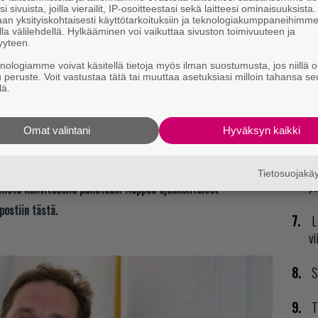
ht model next week.
i sivuista, joilla vierailit, IP-osoitteestasi sekä laitteesi ominaisuuksista
GT
an yksityiskohtaisesti käyttötarkoituksiin ja teknologiakumppaneihimm
p
la välilehdellä. Hylkääminen voi vaikuttaa sivuston toimivuuteen ja
un additional safety tests and review high-risk areas.
yyteen.
ake us.
P
knologiamme voivat käsitellä tietoja myös ilman suostumusta, jos niillä o
u peruste. Voit vastustaa tätä tai muuttaa asetuksiasi milloin tahansa se
to
lä.
ild great things with this model, once weights are…
V
25
Omat valintani
Hyväksyn kaikki
ja
äksi OpenAI:ltä odotetaan GPT-5-kielmallin
T
Tietosuojak
pu
t mistä kahvitauolla puhutaan! Nappaa ajankohtaiset
postiin tästä.
L
vi
S
T