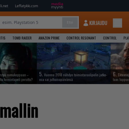
i.net
Leffatykki.com
KIRJAUDU
Etsi
NTIS
TOMB RAIDER
AMAZON PRIME
CONTROL RESONANT
CONTROL
PLA
5.
6.
ystyö romukoppaan –
Vuonna 2018 nähdyn toimintaroolipelin jatko-
Titaane
ltu toimintapeli peruttu?
osa sai julkaisupäivänsä
taas loppuv
mallin