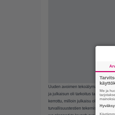
Ar
Tarvit
käytt
Uuden avoimen tekoälymallin julkaisua
Me ja huo
ja julkaisun oli tarkoitus tapahtua tä
tarjotak
mainoksi
kerrottu, milloin julkaisu olisi nyt t
Hyväksym
turvallisuustestien tekemistä, jotta ju
Käytämme 