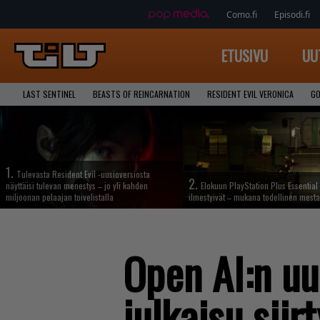
Como.fi
Episodi.fi
ETUSIVU
UU
LAST SENTINEL
BEASTS OF REINCARNATION
RESIDENT EVIL VERONICA
GO
1.
Tulevasta Resident Evil -uusioversiosta
2.
näyttäisi tulevan menestys – jo yli kahden
Elokuun PlayStation Plus Essential 
miljoonan pelaajan toivelistalla
ilmestyivät – mukana todellinen mesta
Open AI:n u
julkaisu siir