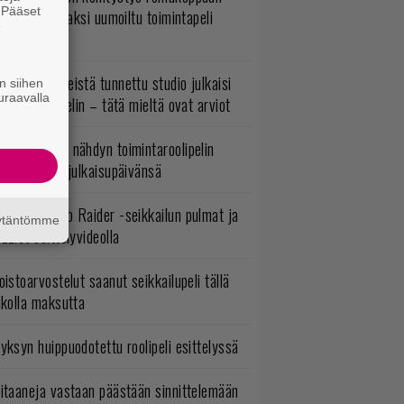
. Pääset
A:n kilpailijaksi uumoiltu toimintapeli
e
eruttu?
okémon-peleistä tunnettu studio julkaisi
n siihen
uraavalla
imintaroolipelin – tätä mieltä ovat arviot
uonna 2018 nähdyn toimintaroolipelin
tko-osa sai julkaisupäivänsä
ulevan Tomb Raider -seikkailun pulmat ja
äytäntömme
zzlet esittelyvideolla
oistoarvostelut saanut seikkailupeli tällä
ikolla maksutta
yksyn huippuodotettu roolipeli esittelyssä
itaaneja vastaan päästään sinnittelemään