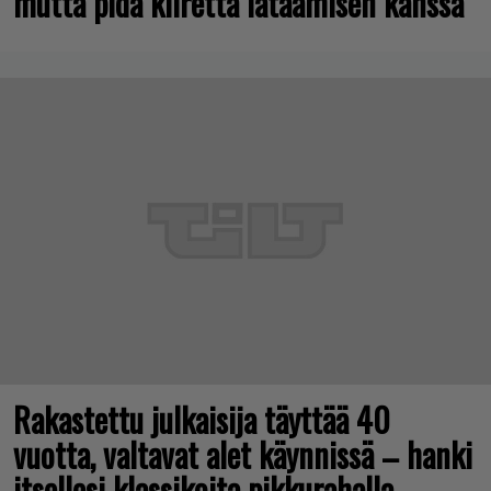
mutta pidä kiirettä lataamisen kanssa
Rakastettu julkaisija täyttää 40
vuotta, valtavat alet käynnissä – hanki
itsellesi klassikoita pikkurahalla