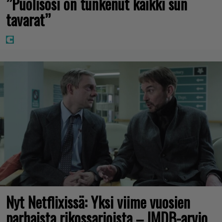
”Puolisosi on tunkenut kaikki sun
tavarat”
Nyt Netflixissä: Yksi viime vuosien
parhaista rikossarjoista – IMDB-arvio