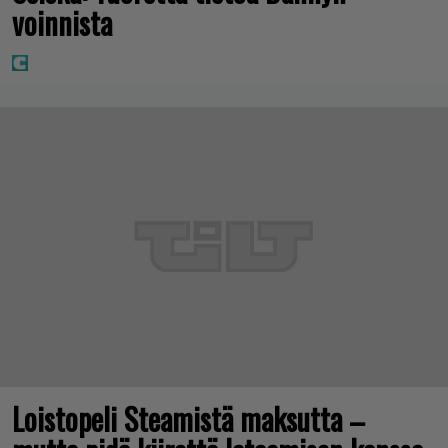
voinnista
Loistopeli Steamistä maksutta –