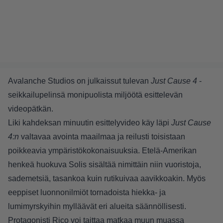
Avalanche Studios on julkaissut tulevan
Just Cause 4
-
seikkailupelinsä monipuolista miljöötä esittelevän
videopätkän.
Liki kahdeksan minuutin esittelyvideo käy läpi
Just Cause
4:n
valtavaa avointa maailmaa ja reilusti toisistaan
poikkeavia ympäristökokonaisuuksia. Etelä-Amerikan
henkeä huokuva Solis sisältää nimittäin niin vuoristoja,
sademetsiä, tasankoa kuin rutikuivaa aavikkoakin. Myös
eeppiset luonnonilmiöt tornadoista hiekka- ja
lumimyrskyihin mylläävät eri alueita säännöllisesti.
Protagonisti Rico voi taittaa matkaa muun muassa