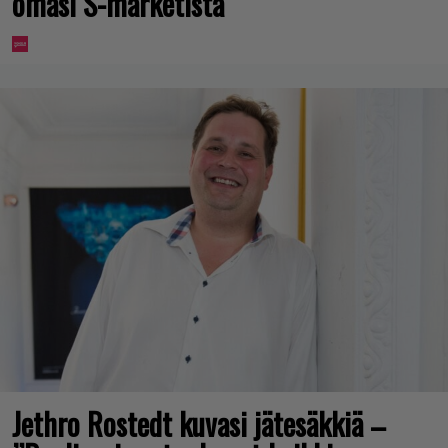
omasi S-marketista
Jethro Rostedt kuvasi jätesäkkiä –