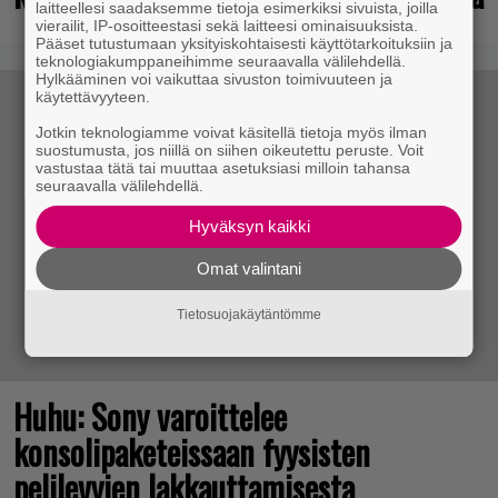
laitteellesi saadaksemme tietoja esimerkiksi sivuista, joilla
vierailit, IP-osoitteestasi sekä laitteesi ominaisuuksista.
Pääset tutustumaan yksityiskohtaisesti käyttötarkoituksiin ja
teknologiakumppaneihimme seuraavalla välilehdellä.
Hylkääminen voi vaikuttaa sivuston toimivuuteen ja
käytettävyyteen.
Jotkin teknologiamme voivat käsitellä tietoja myös ilman
suostumusta, jos niillä on siihen oikeutettu peruste. Voit
vastustaa tätä tai muuttaa asetuksiasi milloin tahansa
seuraavalla välilehdellä.
Hyväksyn kaikki
Omat valintani
Tietosuojakäytäntömme
Huhu: Sony varoittelee
konsolipaketeissaan fyysisten
pelilevyjen lakkauttamisesta