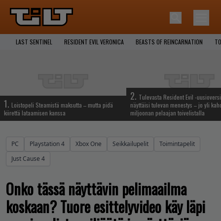
LAST SENTINEL
RESIDENT EVIL VERONICA
BEASTS OF REINCARNATION
TO
2.
Tulevasta Resident Evil -uusiovers
1.
Loistopeli Steamistä maksutta – mutta pidä
näyttäisi tulevan menestys – jo yli ka
kiirettä lataamisen kanssa
miljoonan pelaajan toivelistalla
PC
Playstation 4
Xbox One
Seikkailupelit
Toimintapelit
Just Cause 4
Onko tässä näyttävin pelimaailma
koskaan? Tuore esittelyvideo käy läpi