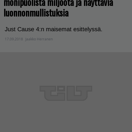
monipuolista miljöötä ja näyttäviä
luonnonmullistuksia
Just Cause 4:n maisemat esittelyssä.
17.09.2018
Jaakko Herranen