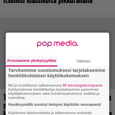
Arvostamme yksityisyyttäsi
Valintasi
Tarvitsemme suostumuksesi tarjotaksemme
henkilökohtaisen käyttökokemuksen
Me ja huolellisesti valitsemamme
88 teknologiakumppania
hyödynnämme henkilötietoja tarjotaksemme paremman
Tulevasta Resident Evil -uusioversiosta
käyttäjäkokemuksen sekä kohdentaaksemme sisältöä ja
mainoksia.
näyttäisi tulevan menestys – jo yli
Hyväksymällä suostut tietojesi käyttöön seuraavasti
kahden miljoonan pelaajan toivelistalla
Käytämme laitetunnisteita ja tallennamme evästeitä