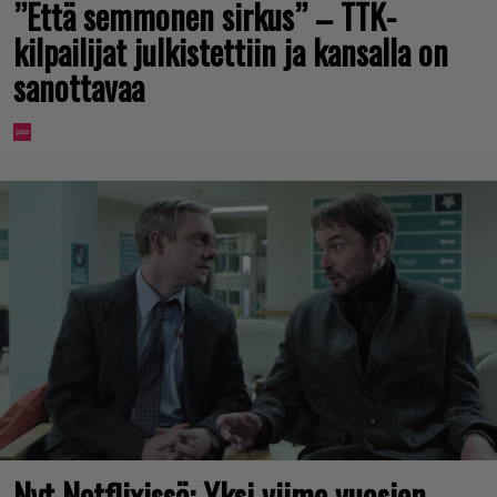
”Että semmonen sirkus” – TTK-
kilpailijat julkistettiin ja kansalla on
sanottavaa
Nyt Netflixissä: Yksi viime vuosien