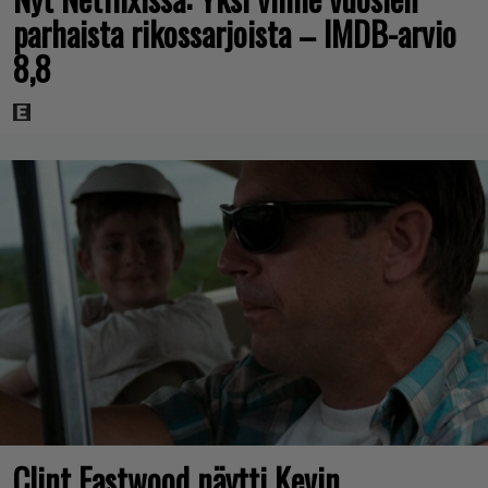
parhaista rikossarjoista – IMDB-arvio
8,8
Clint Eastwood näytti Kevin