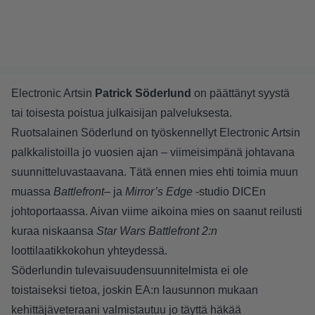
Electronic Artsin
Patrick Söderlund
on päättänyt syystä
tai toisesta poistua julkaisijan palveluksesta.
Ruotsalainen Söderlund on työskennellyt Electronic Artsin
palkkalistoilla jo vuosien ajan – viimeisimpänä johtavana
suunnitteluvastaavana. Tätä ennen mies ehti toimia muun
muassa
Battlefront
– ja
Mirror’s Edge
-studio DICEn
johtoportaassa. Aivan viime aikoina mies on saanut reilusti
kuraa niskaansa
Star Wars Battlefront 2:n
loottilaatikkokohun yhteydessä.
Söderlundin tulevaisuudensuunnitelmista ei ole
toistaiseksi tietoa, joskin EA:n
lausunnon
mukaan
kehittäjäveteraani valmistautuu jo täyttä häkää