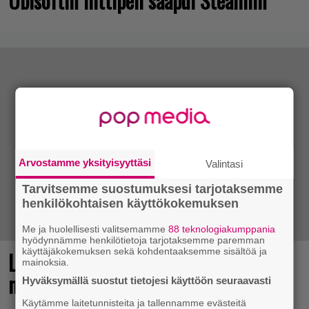
Ubisoftin hittipeli saapui Steamiin
Arvostamme yksityisyyttäsi
Valintasi
Tarvitsemme suostumuksesi tarjotaksemme
henkilökohtaisen käyttökokemuksen
Me ja huolellisesti valitsemamme
88 teknologiakumppania
hyödynnämme henkilötietoja tarjotaksemme paremman
käyttäjäkokemuksen sekä kohdentaaksemme sisältöä ja
Loistopeli Steamistä maksutta –
mainoksia.
mutta pidä kiirettä lataamisen kanssa
Hyväksymällä suostut tietojesi käyttöön seuraavasti
Käytämme laitetunnisteita ja tallennamme evästeitä