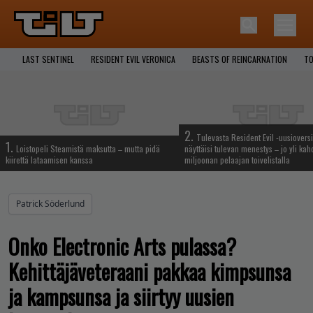
LAST SENTINEL
RESIDENT EVIL VERONICA
BEASTS OF REINCARNATION
TO
2.
Tulevasta Resident Evil -uusiovers
1.
Loistopeli Steamistä maksutta – mutta pidä
näyttäisi tulevan menestys – jo yli ka
kiirettä lataamisen kanssa
miljoonan pelaajan toivelistalla
Patrick Söderlund
Onko Electronic Arts pulassa?
Kehittäjäveteraani pakkaa kimpsunsa
ja kampsunsa ja siirtyy uusien