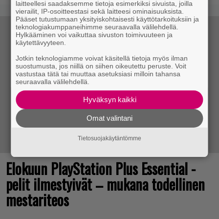
laitteellesi saadaksemme tietoja esimerkiksi sivuista, joilla
vierailit, IP-osoitteestasi sekä laitteesi ominaisuuksista.
Pääset tutustumaan yksityiskohtaisesti käyttötarkoituksiin ja
teknologiakumppaneihimme seuraavalla välilehdellä.
Hylkääminen voi vaikuttaa sivuston toimivuuteen ja
käytettävyyteen.
Jotkin teknologiamme voivat käsitellä tietoja myös ilman
suostumusta, jos niillä on siihen oikeutettu peruste. Voit
vastustaa tätä tai muuttaa asetuksiasi milloin tahansa
seuraavalla välilehdellä.
Hyväksyn kaikki
Omat valintani
Tietosuojakäytäntömme
Elokuun PlayStation Plus Essential -
pelit ilmestyivät – mukana todellinen
mestariteos