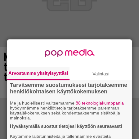
Nyt ilmaiseksi Steamissa – nappaa
tämä avaruusseikkailu välittömästi
talteen!
Arvostamme yksityisyyttäsi
Valintasi
Tarvitsemme suostumuksesi tarjotaksemme
henkilökohtaisen käyttökokemuksen
Me ja huolellisesti valitsemamme
88 teknologiakumppania
hyödynnämme henkilötietoja tarjotaksemme paremman
käyttäjäkokemuksen sekä kohdentaaksemme sisältöä ja
mainoksia.
Hyväksymällä suostut tietojesi käyttöön seuraavasti
Käytämme laitetunnisteita ja tallennamme evästeitä