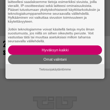
laitteellesi saadaksemme tietoja esimerkiksi sivuista, joilla
vierailit, IP-osoitteestasi sekä laitteesi ominaisuuksista.
Pääset tutustumaan yksityiskohtaisesti käyttötarkoituksiin ja
teknologiakumppaneihimme seuraavalla välilehdellä.
Hylkääminen voi vaikuttaa sivuston toimivuuteen ja
käytettävyyteen.
Jotkin teknologiamme voivat käsitellä tietoja myös ilman
suostumusta, jos niillä on siihen oikeutettu peruste. Voit
vastustaa tätä tai muuttaa asetuksiasi milloin tahansa
25 kaikkien aikojen parasta
seuraavalla välilehdellä.
supersankaripeliä listattu
Hyväksyn kaikki
Omat valintani
Tietosuojakäytäntömme