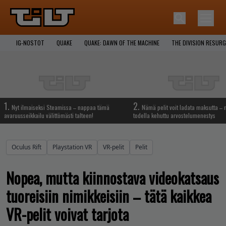
IG-NOSTOT
QUAKE
QUAKE: DAWN OF THE MACHINE
THE DIVISION RESUR
1.
2.
Nyt ilmaiseksi Steamissa – nappaa tämä
Nämä pelit voit ladata maksutta –
avaruusseikkailu välittömästi talteen!
todella kehuttu arvostelumenestys
Oculus Rift
Playstation VR
VR-pelit
Pelit
Nopea, mutta kiinnostava videokatsaus
tuoreisiin nimikkeisiin – tätä kaikkea
VR-pelit voivat tarjota