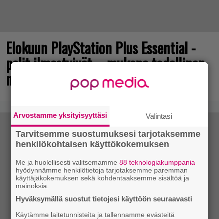
Elokuun PlayStation Plus Essential -
pelit ilmestyivät – mukana todellinen
mestariteos
Arvostamme yksityisyyttäsi
Valintasi
Tarvitsemme suostumuksesi tarjotaksemme
henkilökohtaisen käyttökokemuksen
Me ja huolellisesti valitsemamme
88 teknologiakumppania
hyödynnämme henkilötietoja tarjotaksemme paremman
käyttäjäkokemuksen sekä kohdentaaksemme sisältöä ja
mainoksia.
Hyväksymällä suostut tietojesi käyttöön seuraavasti
Käytämme laitetunnisteita ja tallennamme evästeitä