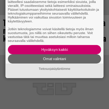
laitteellesi saadaksemme tietoja esimerkiksi sivuista, joilla
vierailit, IP-osoitteestasi sekä laitteesi ominaisuuksista.
Pääset tutustumaan yksityiskohtaisesti käyttötarkoituksiin ja
teknologiakumppaneihimme seuraavalla välilehdellä.
Hylkääminen voi vaikuttaa sivuston toimivuuteen ja
Tulevasta Resident Evil -uusioversiosta
käytettävyyteen.
näyttäisi tulevan menestys – jo yli
Jotkin teknologiamme voivat käsitellä tietoja myös ilman
suostumusta, jos niillä on siihen oikeutettu peruste. Voit
kahden miljoonan pelaajan toivelistalla
vastustaa tätä tai muuttaa asetuksiasi milloin tahansa
seuraavalla välilehdellä.
Hyväksyn kaikki
Omat valintani
Tietosuojakäytäntömme