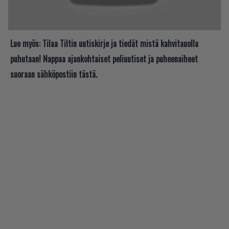
Lue myös:
Tilaa Tiltin uutiskirje ja tiedät mistä kahvitauolla
puhutaan! Nappaa ajankohtaiset peliuutiset ja puheenaiheet
suoraan sähköpostiin tästä.