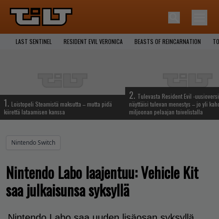
LAST SENTINEL
RESIDENT EVIL VERONICA
BEASTS OF REINCARNATION
TO
2.
Tulevasta Resident Evil -uusiovers
1.
Loistopeli Steamistä maksutta – mutta pidä
näyttäisi tulevan menestys – jo yli ka
kiirettä lataamisen kanssa
miljoonan pelaajan toivelistalla
Nintendo Switch
Nintendo Labo laajentuu: Vehicle Kit
saa julkaisunsa syksyllä
Nintendo Labo saa uuden lisäosan syksyllä.