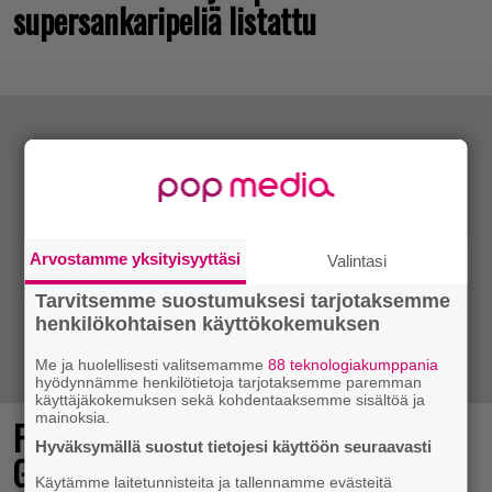
supersankaripeliä listattu
Arvostamme yksityisyyttäsi
Valintasi
Tarvitsemme suostumuksesi tarjotaksemme
henkilökohtaisen käyttökokemuksen
Me ja huolellisesti valitsemamme
88 teknologiakumppania
hyödynnämme henkilötietoja tarjotaksemme paremman
käyttäjäkokemuksen sekä kohdentaaksemme sisältöä ja
mainoksia.
Final Fantasy VII Revelation näytillä
Hyväksymällä suostut tietojesi käyttöön seuraavasti
Gamescom-messujen Opening Night
Käytämme laitetunnisteita ja tallennamme evästeitä