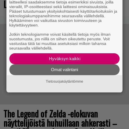
Live -tapahtumassa
laitteellesi saadaksemme tietoja esimerkiksi sivuista, joilla
vierailit, IP-osoitteestasi sekä laitteesi ominaisuuksista.
Pääset tutustumaan yksityiskohtaisesti käyttötarkoituksiin ja
teknologiakumppaneihimme seuraavalla välilehdellä.
Hylkääminen voi vaikuttaa sivuston toimivuuteen ja
käytettävyyteen.
Jotkin teknologiamme voivat käsitellä tietoja myös ilman
suostumusta, jos niillä on siihen oikeutettu peruste. Voit
vastustaa tätä tai muuttaa asetuksiasi milloin tahansa
seuraavalla välilehdellä.
Hyväksyn kaikki
Omat valintani
Tietosuojakäytäntömme
The Legend of Zelda -elokuvan
näyttelijöistä huhuillaan ahkerasti –