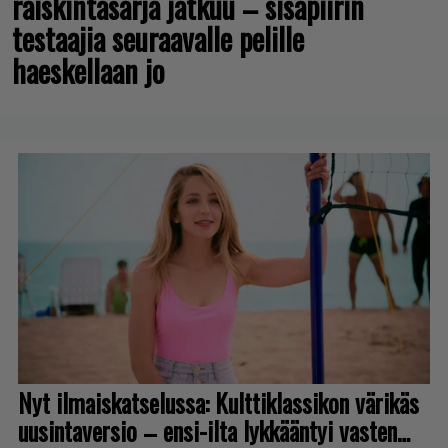
räiskintäsarja jatkuu – sisäpiirin
testaajia seuraavalle pelille
haeskellaan jo