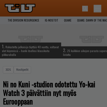
THE DIVISION RESURGENCE
IG-NOSTOT
QUAKE
QUAKE: DAWN OF THE MA
1.
Rakastettu julkaisija täyttää 40 vuotta, valtavat
2.
alet käynnissä – hanki itsellesi klassikoita
25 kaikkien aikojen parasta supers
pikkurahalla
listattu
3DS
Roolipelit
Ni no Kuni -studion odotettu Yo-kai
Watch 3 päivättiin nyt myös
Eurooppaan