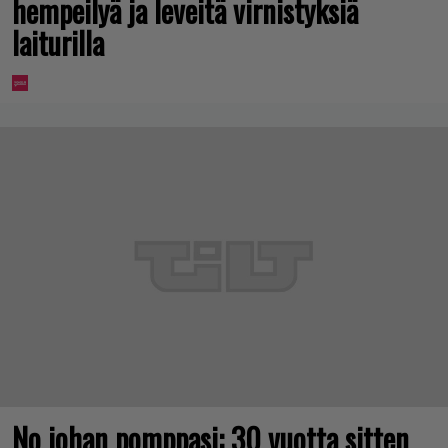
hempeilyä ja leveitä virnistyksiä
laiturilla
No johan pomppasi: 30 vuotta sitten