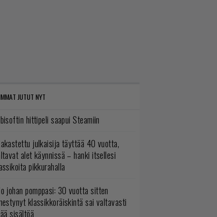
IMMAT JUTUT NYT
bisoftin hittipeli saapui Steamiin
akastettu julkaisija täyttää 40 vuotta,
ltavat alet käynnissä – hanki itsellesi
assikoita pikkurahalla
o johan pomppasi: 30 vuotta sitten
mestynyt klassikkoräiskintä sai valtavasti
sää sisältöä