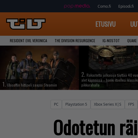
Como.fi
Episodi.fi
ETUSIVU
UU
RESIDENT EVIL VERONICA
THE DIVISION RESURGENCE
IG-NOSTOT
QUAKE
2.
Rakastettu julkaisija täyttää 40 vuo
alet käynnissä – hanki itsellesi klassik
1.
Ubisoftin hittipeli saapui Steamiin
pikkurahalla
PC
Playstation 5
Xbox Series X|S
FPS
Odotetun räi