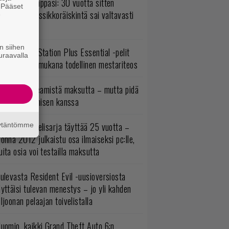
o johan pomppasi: 30 vuotta sitten
. Pääset
mestynyt klassikkoräiskintä sai valtavasti
e
sää sisältöä
n siihen
lokuun PlayStation Plus Essential -pelit
uraavalla
mestyivät – mukana todellinen mestariteos
oistopeli Steamistä maksutta – mutta pidä
irettä lataamisen kanssa
akastettu pelisarja täyttää 25 vuotta –
äytäntömme
onna 2012 julkaistu osa ilmaiseksi pc:lle,
ita osia voi testailla maksutta
ulevasta Resident Evil -uusioversiosta
yttäisi tulevan menestys – jo yli kahden
ljoonan pelaajan toivelistalla
uomio, kaikki Grand Theft Auto 6:n