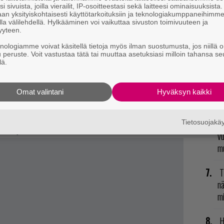
N
i sivuista, joilla vierailit, IP-osoitteestasi sekä laitteesi ominaisuuksista
il
an yksityiskohtaisesti käyttötarkoituksiin ja teknologiakumppaneihimm
istui – fyysistä versiota kaipaaville todella huonoja
la välilehdellä. Hylkääminen voi vaikuttaa sivuston toimivuuteen ja
li
yyteen.
knologiamme voivat käsitellä tietoja myös ilman suostumusta, jos niillä o
alo: Campaign Evolved
sen sijaan sisältää
E
u peruste. Voit vastustaa tätä tai muuttaa asetuksiasi milloin tahansa se
onsolille ilman sen kummoisempia kikkailuja.
il
lä.
keräilijöille, jotka pääsevät tahkoamaan ikonista
L
tionin digitaaliset kauppapaikat jossain vaiheessa
Omat valintani
Hyväksyn kaikki
ki
: Campaign Evolved
julkaistaan heinäkuun 28.
R
Tietosuojak
 PlayStation 5:lle.
vu
mu
T
nä
mi
H