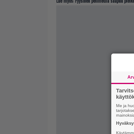
Lue myös:
Fyysinen pelimedia saapuu pleik
Ar
Tarvit
käytt
Me ja huo
tarjotak
mainoksi
Hyväksym
Käytämme 