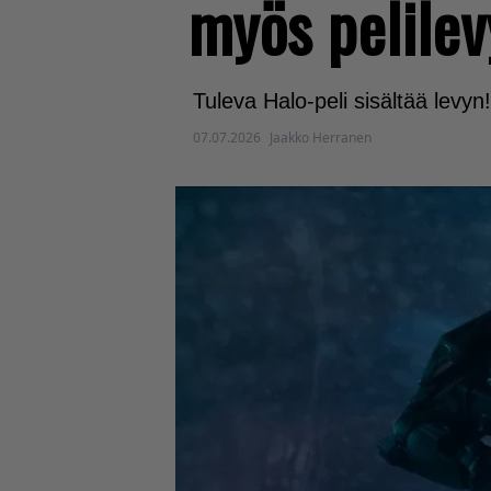
myös pelilev
Tuleva Halo-peli sisältää levyn!
07.07.2026
Jaakko Herranen