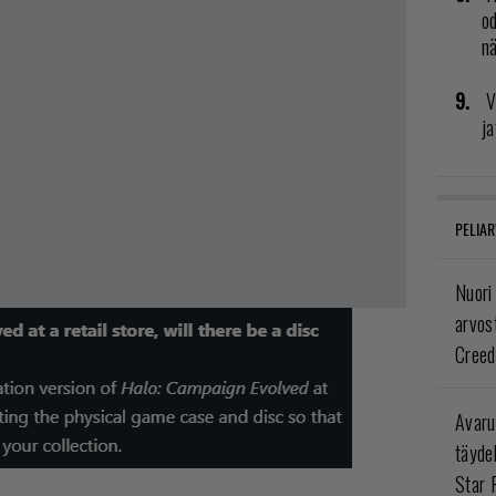
od
n
V
ja
PELIAR
Nuori
arvos
Creed
Avaru
täyde
Star 