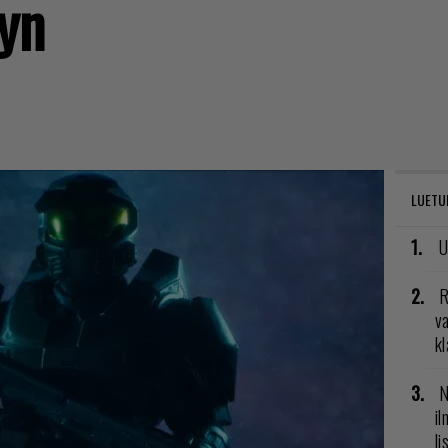
yn
LUETU
U
R
va
kl
N
il
li