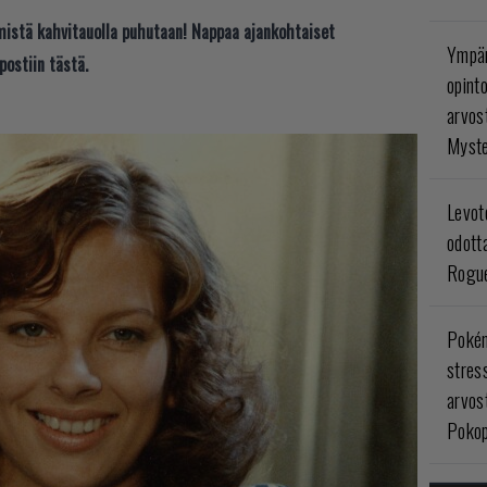
t mistä kahvitauolla puhutaan! Nappaa ajankohtaiset
Ympär
postiin tästä.
opint
arvos
Myste
Levoto
odott
Rogue
Poké
stres
arvos
Pokop