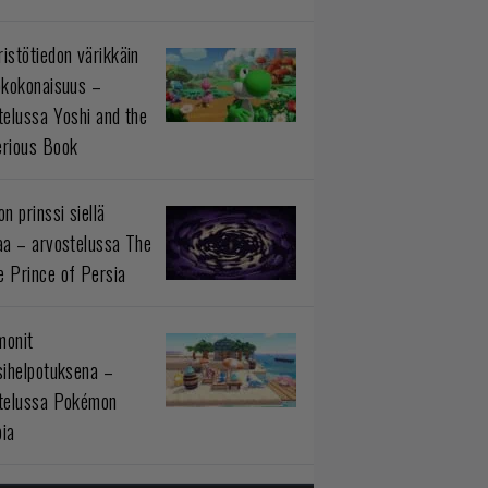
istötiedon värikkäin
okokonaisuus –
telussa Yoshi and the
rious Book
n prinssi siellä
aa – arvostelussa The
 Prince of Persia
monit
sihelpotuksena –
telussa Pokémon
ia