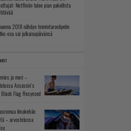
ottajat: Netflixiin tulee pian pakollista
ähtävää
uonna 2018 nähdyn toimintaroolipelin
tko-osa sai julkaisupäivänsä
VIOT
 mies ja meri –
telussa Assassin’s
 Black Flag Resynced
usromua ilmakehän
ltä – arvostelussa
Fox