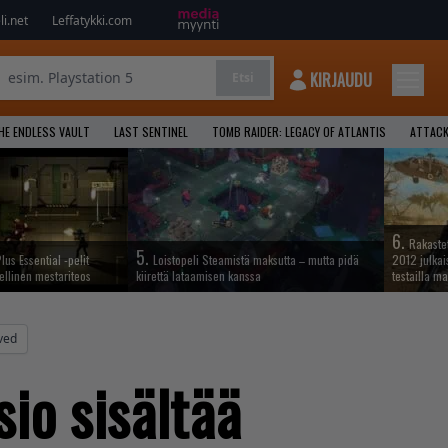
i.net
Leffatykki.com
KIRJAUDU
Etsi
HE ENDLESS VAULT
LAST SENTINEL
TOMB RAIDER: LEGACY OF ATLANTIS
ATTACK
6.
Rakastet
5.
lus Essential -pelit
Loistopeli Steamistä maksutta – mutta pidä
2012 julkais
ellinen mestariteos
kiirettä lataamisen kanssa
testailla ma
ved
io sisältää