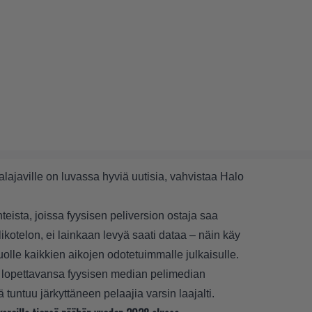
alajaville on luvassa
hyviä uutisia
, vahvistaa Halo
teista, joissa fyysisen peliversion ostaja saa
kotelon, ei lainkaan levyä saati dataa – näin käy
tuolle kaikkien aikojen odotetuimmalle julkaisulle.
än lopettavansa fyysisen median pelimedian
tuntuu järkyttäneen pelaajia varsin laajalti.