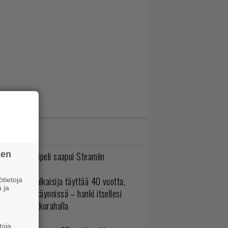
IMMAT JUTUT
sen
bisoftin hittipeli saapui Steamiin
akastettu julkaisija täyttää 40 vuotta,
tietoja
 ja
ltavat alet käynnissä – hanki itsellesi
assikoita pikkurahalla
toja