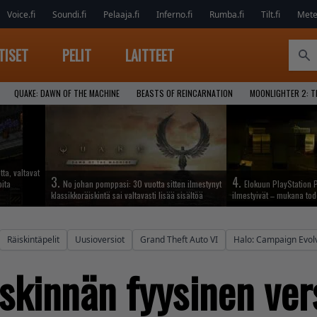
Voice.fi
Soundi.fi
Pelaaja.fi
Inferno.fi
Rumba.fi
Tilt.fi
Metel
TISET
PELIT
LAITTEET
QUAKE: DAWN OF THE MACHINE
BEASTS OF REINCARNATION
MOONLIGHTER 2: T
tta, valtavat
3.
4.
oita
No johan pomppasi: 30 vuotta sitten ilmestynyt
Elokuun PlayStation P
klassikkoräiskintä sai valtavasti lisää sisältöä
ilmestyivät – mukana tod
Räiskintäpelit
Uusioversiot
Grand Theft Auto VI
Halo: Campaign Evol
skinnän fyysinen vers