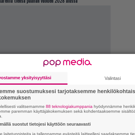
kareilla tiensä päähän vuoden 2028 alussa
vostamme yksityisyyttäsi
LUETU
Valintasi
semme suostumuksesi tarjotaksemme henkilökohtai
U
ökokemuksen
R
lellisesti valitsemamme
88 teknologiakumppania
hyödynnämme henkilö
semme paremman käyttäjäkokemuksen sekä kohdentaaksemme sisältöä
va
a.
kl
ällä suostut tietojesi käyttöön seuraavasti
laitetunnisteita ja tallennamme evästeitä laitteellesi saadaksemme tie