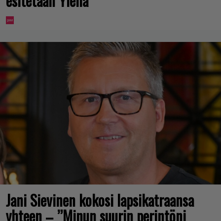
esitetään Ylellä
Jani Sievinen kokosi lapsikatraansa
yhteen – ”Minun suurin perintöni