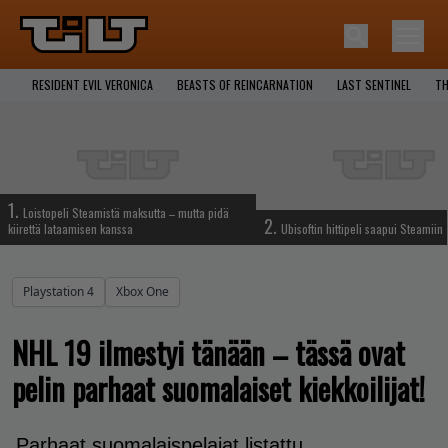
RESIDENT EVIL VERONICA
BEASTS OF REINCARNATION
LAST SENTINEL
TH
1.
Loistopeli Steamistä maksutta – mutta pidä
2.
kiirettä lataamisen kanssa
Ubisoftin hittipeli saapui Steamiin
Playstation 4
Xbox One
NHL 19 ilmestyi tänään – tässä ovat
pelin parhaat suomalaiset kiekkoilijat!
Parhaat suomalaispelajat listattu.