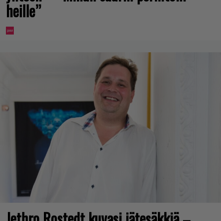
heille”
Jethro Rostedt kuvasi jätesäkkiä –