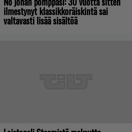
No johan pomppasi: 30 vuotta sitten
ilmestynyt klassikkoräiskintä sai
valtavasti lisää sisältöä