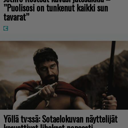
”Puolisosi on tunkenut kaikki sun
tavarat”
Yöllä tv:ssä: Sotaelokuvan näyttelijät
kasvattivat lihakset nopeasti