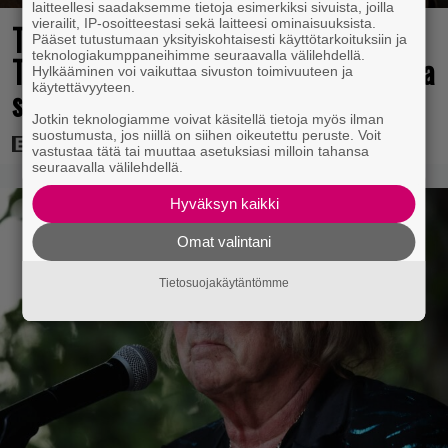
laitteellesi saadaksemme tietoja esimerkiksi sivuista, joilla
vierailit, IP-osoitteestasi sekä laitteesi ominaisuuksista.
Tänään tv:ssä: Steven Spielbergin ja
Pääset tutustumaan yksityiskohtaisesti käyttötarkoituksiin ja
teknologiakumppaneihimme seuraavalla välilehdellä.
Tom Cruisen kaveruus loppui 21 vuotta
Hylkääminen voi vaikuttaa sivuston toimivuuteen ja
käytettävyyteen.
sitten – Syynä Cruisen nolo käytös
Jotkin teknologiamme voivat käsitellä tietoja myös ilman
suostumusta, jos niillä on siihen oikeutettu peruste. Voit
vastustaa tätä tai muuttaa asetuksiasi milloin tahansa
seuraavalla välilehdellä.
Hyväksyn kaikki
Omat valintani
Tietosuojakäytäntömme