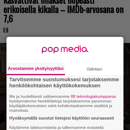
erikoisella kikalla – IMDb-arvosana on
7,6
Arvostamme yksityisyyttäsi
Valintasi
Tarvitsemme suostumuksesi tarjotaksemme
henkilökohtaisen käyttökokemuksen
Me ja huolellisesti valitsemamme
88 teknologiakumppania
hyödynnämme henkilötietoja tarjotaksemme paremman
käyttäjäkokemuksen sekä kohdentaaksemme sisältöä ja
mainoksia.
Hyväksymällä suostut tietojesi käyttöön seuraavasti
Käytämme laitetunnisteita ja tallennamme evästeitä