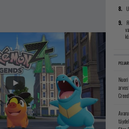
U
R
va
kl
PELIAR
Nuori
arvos
Creed
Avaru
täyde