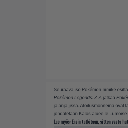
Seuraava iso Pokémon-nimike esittäyty
Pokémon Legends: Z-A
jatkaa
Poké
jalanjäljissä. Aloitusmonneina ovat tä
johdatetaan Kalos-alueelle Lumoise
Lue myös:
Ensin tutkitaan, sitten vasta h