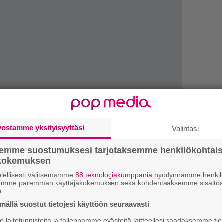
vostamme yksityisyyttäsi
Valintasi
semme suostumuksesi tarjotaksemme henkilökohtai
LUETU
ökokemuksen
lellisesti valitsemamme
88 teknologiakumppania
hyödynnämme henkilö
T
semme paremman käyttäjäkokemuksen sekä kohdentaaksemme sisältöä
a.
nä
mi
ällä suostut tietojesi käyttöön seuraavasti
laitetunnisteita ja tallennamme evästeitä laitteellesi saadaksemme tie