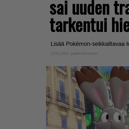
sai uuden tr
tarkentui h
Lisää Pokémon-seikkailtavaa 
27.02.2025
Jaakko Herranen