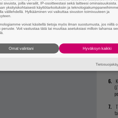
uimmat pelinsä vuonna 2022 – arvaatko kärkiviisikon?
E
i sivuista, joilla vierailit, IP-osoitteestasi sekä laitteesi ominaisuuksista
an yksityiskohtaisesti käyttötarkoituksiin ja teknologiakumppaneihimm
il
ta ilmestymisajankohta rajattiin ympäripyöreästi
la välilehdellä. Hylkääminen voi vaikuttaa sivuston toimivuuteen ja
yyteen.
isu vaikuttaa siis hyvin todennäköiseltä.
L
knologiamme voivat käsitellä tietoja myös ilman suostumusta, jos niillä o
Nintendo Switchille.
u peruste. Voit vastustaa tätä tai muuttaa asetuksiasi milloin tahansa se
ki
lä.
V
ja
Omat valintani
Hyväksyn kaikki
P
Tietosuojak
to
K
GT
p
T
ta