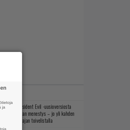
sen
IMMAT JUTUT
tietoja
ulevasta Resident Evil -uusioversiosta
 ja
yttäisi tulevan menestys – jo yli kahden
ljoonan pelaajan toivelistalla
toja