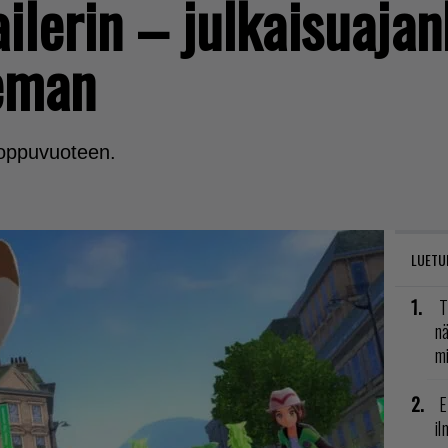
ailerin – julkaisuaja
ieman
loppuvuoteen.
LUETU
T
nä
mi
E
il