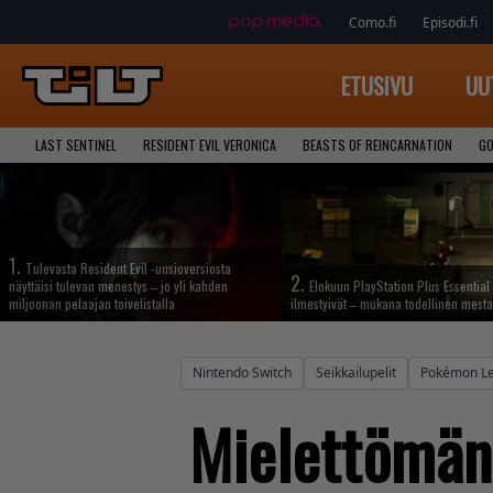
Como.fi
Episodi.fi
ETUSIVU
UU
LAST SENTINEL
RESIDENT EVIL VERONICA
BEASTS OF REINCARNATION
GO
1.
Tulevasta Resident Evil -uusioversiosta
2.
näyttäisi tulevan menestys – jo yli kahden
Elokuun PlayStation Plus Essential 
miljoonan pelaajan toivelistalla
ilmestyivät – mukana todellinen mesta
Nintendo Switch
Seikkailupelit
Pokémon Le
Mielettömän