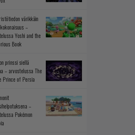
Fox
istötiedon värikkäin
okokonaisuus –
telussa Yoshi and the
rious Book
n prinssi siellä
aa – arvostelussa The
 Prince of Persia
monit
sihelpotuksena –
telussa Pokémon
ia