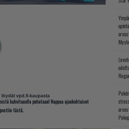
Star 
Ympär
opint
arvos
Myste
Levoto
odott
Rogue
Poké
löydät vpd.fi-kaupasta
stres
t mistä kahvitauolla puhutaan! Nappaa ajankohtaiset
arvos
postiin tästä.
Pokop