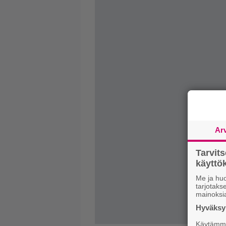
Ar
Tarvit
käytt
Me ja huo
tarjotak
mainoksi
Hyväksym
Käytämme 