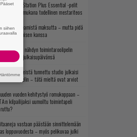
lokuun PlayStation Plus Essential -pelit
. Pääset
e
mestyivät – mukana todellinen mestariteos
oistopeli Steamistä maksutta – mutta pidä
n siihen
uraavalla
irettä lataamisen kanssa
uonna 2018 nähdyn toimintaroolipelin
tko-osa sai julkaisupäivänsä
okémon-peleistä tunnettu studio julkaisi
äytäntömme
imintaroolipelin – tätä mieltä ovat arviot
uuden vuoden kehitystyö romukoppaan –
A:n kilpailijaksi uumoiltu toimintapeli
eruttu?
itaaneja vastaan päästään sinnittelemään
as loppuvuodesta – myös pelikuvaa julki