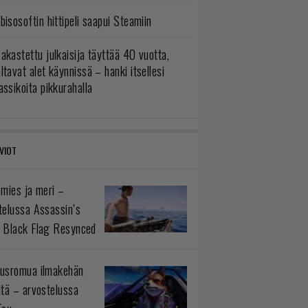
bisosoftin hittipeli saapui Steamiin
akastettu julkaisija täyttää 40 vuotta,
ltavat alet käynnissä – hanki itsellesi
assikoita pikkurahalla
VIOT
 mies ja meri –
telussa Assassin’s
 Black Flag Resynced
usromua ilmakehän
ltä – arvostelussa