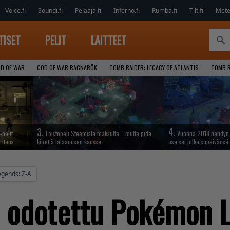
Voice.fi
Soundi.fi
Pelaaja.fi
Inferno.fi
Rumba.fi
Tilt.fi
Metel
TISET
PELIT
LAITTEET
D OF WAR
GOD OF WAR RAGNARÖK
TOMB RAIDER: LEGACY OF ATLANTIS
TOMB R
3.
4.
-pelit
Loistopeli Steamistä maksutta – mutta pidä
Vuonna 2018 nähdyn t
riteos
kiirettä lataamisen kanssa
osa sai julkaisupäivänsä
gends: Z-A
 odotettu Pokémon L