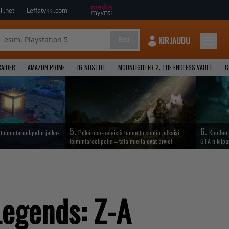
i.net
Leffatykki.com
KIRJAUDU
Etsi
AIDER
AMAZON PRIME
IG-NOSTOT
MOONLIGHTER 2: THE ENDLESS VAULT
C
5.
6.
oimintaroolipelin jatko-
Pokémon-peleistä tunnettu studio julkaisi
Kuuden 
toimintaroolipelin – tätä mieltä ovat arviot
GTA:n kilpa
egends: Z-A