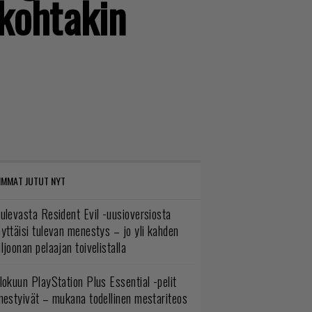
nkohtakin
IMMAT JUTUT NYT
ulevasta Resident Evil -uusioversiosta
yttäisi tulevan menestys – jo yli kahden
ljoonan pelaajan toivelistalla
lokuun PlayStation Plus Essential -pelit
mestyivät – mukana todellinen mestariteos