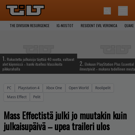
THE DIVISION RESURGENCE
IG-NOSTOT
RESIDENT EVIL VERONICA
QUAKE
1.
Rakastettu julkaisija täyttää 40 vuotta, valtavat
2.
alet käynnissä – hanki itsellesi klassikoita
Elokuun PlayStation Plus Essential 
pikkurahalla
ilmestyivät – mukana todellinen mesta
PC
Playstation 4
Xbox One
Open World
Roolipelit
Mass Effect
Pelit
Mass Effectistä julki jo muutakin kuin
julkaisupäivä – upea traileri ulos