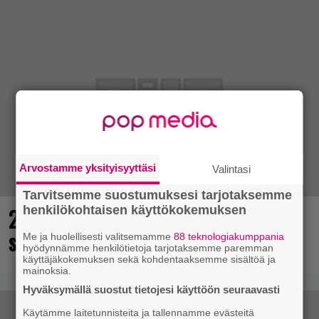
Arvostamme yksityisyyttäsi
Valintasi
Tarvitsemme suostumuksesi tarjotaksemme
25 kaikkien aikojen parasta
henkilökohtaisen käyttökokemuksen
supersankaripeliä listattu
Me ja huolellisesti valitsemamme
88 teknologiakumppania
hyödynnämme henkilötietoja tarjotaksemme paremman
käyttäjäkokemuksen sekä kohdentaaksemme sisältöä ja
mainoksia.
Hyväksymällä suostut tietojesi käyttöön seuraavasti
Käytämme laitetunnisteita ja tallennamme evästeitä