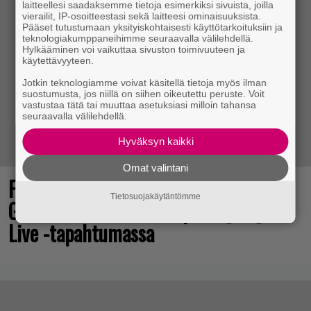
laitteellesi saadaksemme tietoja esimerkiksi sivuista, joilla
vierailit, IP-osoitteestasi sekä laitteesi ominaisuuksista.
Pääset tutustumaan yksityiskohtaisesti käyttötarkoituksiin ja
teknologiakumppaneihimme seuraavalla välilehdellä.
Hylkääminen voi vaikuttaa sivuston toimivuuteen ja
käytettävyyteen.
Jotkin teknologiamme voivat käsitellä tietoja myös ilman
suostumusta, jos niillä on siihen oikeutettu peruste. Voit
vastustaa tätä tai muuttaa asetuksiasi milloin tahansa
seuraavalla välilehdellä.
Hyväksyn kaikki
Omat valintani
Final Fantasy VII Revelation näytillä
Tietosuojakäytäntömme
Gamescom-messujen Opening Night
Live -tapahtumassa