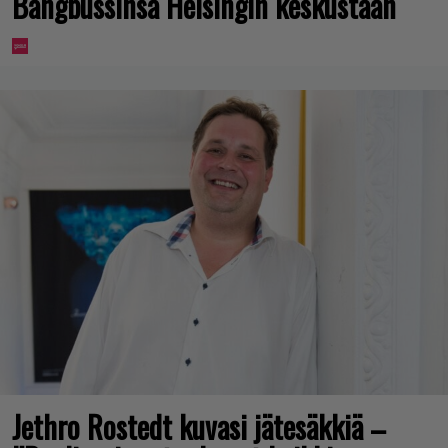
Bangbussinsa Helsingin keskustaan
Jethro Rostedt kuvasi jätesäkkiä –