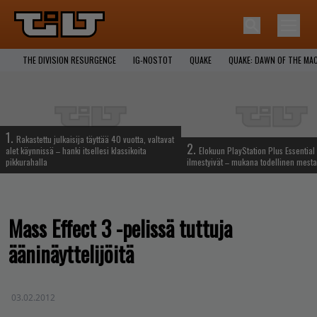
THE DIVISION RESURGENCE
IG-NOSTOT
QUAKE
QUAKE: DAWN OF THE MA
1.
Rakastettu julkaisija täyttää 40 vuotta, valtavat
2.
alet käynnissä – hanki itsellesi klassikoita
Elokuun PlayStation Plus Essential 
pikkurahalla
ilmestyivät – mukana todellinen mesta
Mass Effect 3 -pelissä tuttuja
ääninäyttelijöitä
03.02.2012