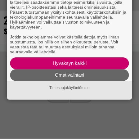
laitteellesi saadaksemme tietoja esimerkiksi sivuista, joilla
vierailit, IP-osoitteestasi sekä laitteesi ominaisuuksista.
Pääset tutustumaan yksityiskohtaisesti käyttötarkoituksiin ja
25 kaikkien aikojen parasta
teknologiakumppaneihimme seuraavalla välilehdellä.
Hylkääminen voi vaikuttaa sivuston toimivuuteen ja
supersankaripeliä listattu
käytettävyyteen.
Jotkin teknologiamme voivat käsitellä tietoja myös ilman
suostumusta, jos niillä on siihen oikeutettu peruste. Voit
vastustaa tätä tai muuttaa asetuksiasi milloin tahansa
seuraavalla välilehdellä.
Hyväksyn kaikki
Omat valintani
Tietosuojakäytäntömme