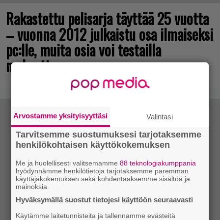
Rakastettu pelisarja täyttää 25 vuotta
– vuonna 2012 julkaistu osa ilmaiseksi
pc:lle, muita osia voi testailla
maksutta
Arvostamme yksityisyyttäsi
Valintasi
Tarvitsemme suostumuksesi tarjotaksemme
henkilökohtaisen käyttökokemuksen
Me ja huolellisesti valitsemamme
88 teknologiakumppania
hyödynnämme henkilötietoja tarjotaksemme paremman
käyttäjäkokemuksen sekä kohdentaaksemme sisältöä ja
mainoksia.
Hyväksymällä suostut tietojesi käyttöön seuraavasti
Käytämme laitetunnisteita ja tallennamme evästeitä