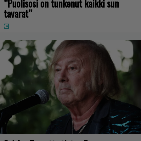
”Puolisosi on tunkenut kaikki sun
tavarat”