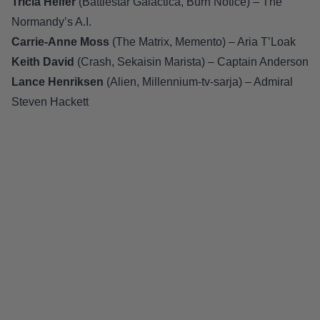
Tricia Helfer
(Battlestar Galactica, Burn Notice) – The
Normandy’s A.I.
Carrie-Anne Moss
(The Matrix, Memento) – Aria T’Loak
Keith David
(Crash, Sekaisin Marista) – Captain Anderson
Lance Henriksen
(Alien, Millennium-tv-sarja) – Admiral
Steven Hackett