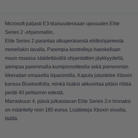
Microsoft paljasti E3-tilaisuudessaan upouuden Elite
Series 2 -ohjainmallin.
Elite Series 2 parantaa alkuperäisestä eliittiohjaimesta
monellakin tavalla. Parempia kontrolleja haeskellaan
muun muassa säädettävällä ohjaintattien jäykkyydellä,
aiempaa paremmalla kumipinnoitteella sekä pienemmän
liikeradan omaavilla liipaisimilla. Kapula jutustelee Xboxin
kanssa Bluetoothilla, minkä lisäksi akkuvirtaa pitäisi riittää
peräti 40 pelitunnin edestä.
Marraskuun 4. päivä julkaistavan Elite Series 2:n hinnaksi
on määritelty noin 180 euroa. Lisätietoja Xboxin sivuilta,
täältä
.