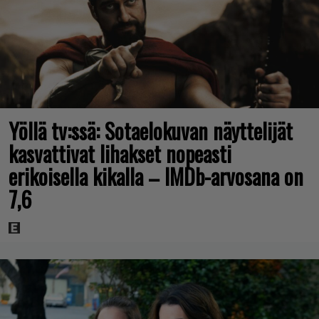
Yöllä tv:ssä: Sotaelokuvan näyttelijät
kasvattivat lihakset nopeasti
erikoisella kikalla – IMDb-arvosana on
7,6