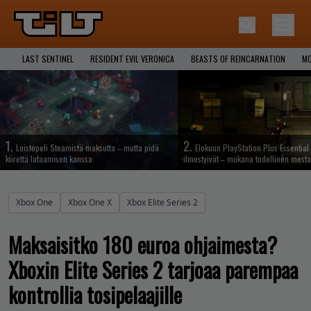
LAST SENTINEL
RESIDENT EVIL VERONICA
BEASTS OF REINCARNATION
MO
1.
2.
Loistopeli Steamistä maksutta – mutta pidä
Elokuun PlayStation Plus Essential 
kiirettä lataamisen kanssa
ilmestyivät – mukana todellinen mesta
Xbox One
Xbox One X
Xbox Elite Series 2
Maksaisitko 180 euroa ohjaimesta?
Xboxin Elite Series 2 tarjoaa parempaa
kontrollia tosipelaajille