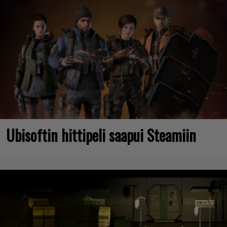
Ubisoftin hittipeli saapui Steamiin