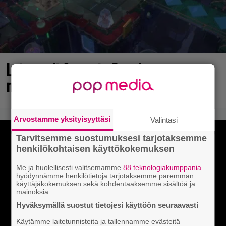
Loistopeli Steamistä maksutta –
mutta pidä kiirettä lataamisen kanssa
Arvostamme yksityisyyttäsi
Valintasi
Tarvitsemme suostumuksesi tarjotaksemme
henkilökohtaisen käyttökokemuksen
Me ja huolellisesti valitsemamme
88 teknologiakumppania
hyödynnämme henkilötietoja tarjotaksemme paremman
käyttäjäkokemuksen sekä kohdentaaksemme sisältöä ja
mainoksia.
Hyväksymällä suostut tietojesi käyttöön seuraavasti
Käytämme laitetunnisteita ja tallennamme evästeitä