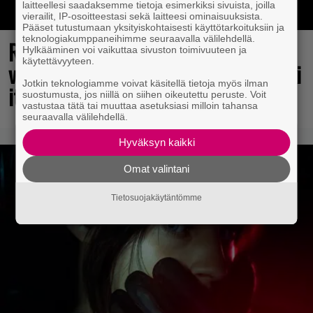
laitteellesi saadaksemme tietoja esimerkiksi sivuista, joilla
vierailit, IP-osoitteestasi sekä laitteesi ominaisuuksista.
Pääset tutustumaan yksityiskohtaisesti käyttötarkoituksiin ja
teknologiakumppaneihimme seuraavalla välilehdellä.
Rakastettu julkaisija täyttää 40
Hylkääminen voi vaikuttaa sivuston toimivuuteen ja
käytettävyyteen.
vuotta, valtavat alet käynnissä – hanki
Jotkin teknologiamme voivat käsitellä tietoja myös ilman
itsellesi klassikoita pikkurahalla
suostumusta, jos niillä on siihen oikeutettu peruste. Voit
vastustaa tätä tai muuttaa asetuksiasi milloin tahansa
seuraavalla välilehdellä.
Hyväksyn kaikki
Omat valintani
Tietosuojakäytäntömme