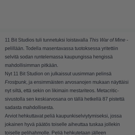
11 Bit Studios tuli tunnetuksi loistavalla
This War of Mine
-
pelillään. Todella masentavassa tuotoksessa yritettiin
selvitä sodan runtelemassa kaupungissa hengissä
mahdollisimman pitkään.
Nyt 11 Bit Studion on julkaissut uusimman pelinsä
Frostpunk
, ja ensimmäisten arvosanojen mukaan näyttäisi
nyt siltä, että sekin on likimain mestariteos. Metacritic-
sivustolla sen keskiarvosana on tällä hetkellä 87 pistettä
sadasta mahdollisesta.
Arviot hehkuttavat peliä kaupunkiselviytymiseksi, jossa
jokainen hyvä päätös toiselle aiheuttaa tuskaa jollekin
toiselle pelihahmolle. Peliä hehkutetaan jälleen