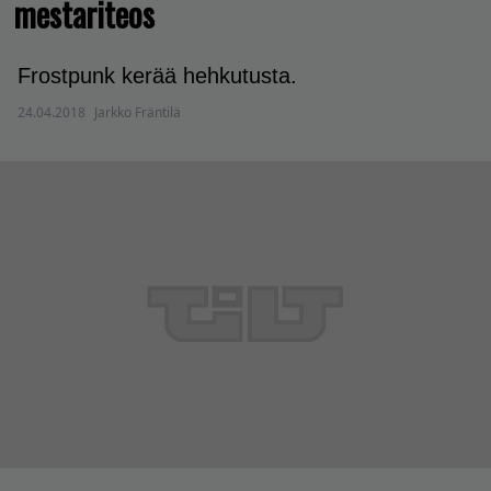
mestariteos
Frostpunk kerää hehkutusta.
24.04.2018
Jarkko Fräntilä