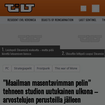
RESIDENT EVIL VERONICA
BEASTS OF REINCARNATION
LAST SENTINEL
TH
1.
Loistopeli Steamistä maksutta – mutta pidä
2.
kiirettä lataamisen kanssa
Ubisoftin hittipeli saapui Steamiin
PC
Strategiapelit
Frostpunk
This war of Mone
”Maailman masentavimman pelin”
tehneen studion uutukainen ulkona –
arvostelujen perusteilla jälleen