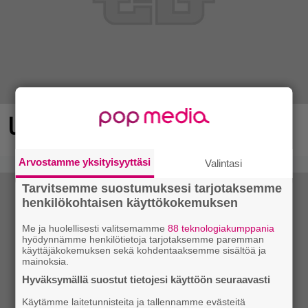
Ubisoftin hittipeli saapui Steamiin
Arvostamme yksityisyyttäsi
Valintasi
Tarvitsemme suostumuksesi tarjotaksemme
henkilökohtaisen käyttökokemuksen
Me ja huolellisesti valitsemamme
88 teknologiakumppania
hyödynnämme henkilötietoja tarjotaksemme paremman
käyttäjäkokemuksen sekä kohdentaaksemme sisältöä ja
mainoksia.
Hyväksymällä suostut tietojesi käyttöön seuraavasti
Käytämme laitetunnisteita ja tallennamme evästeitä