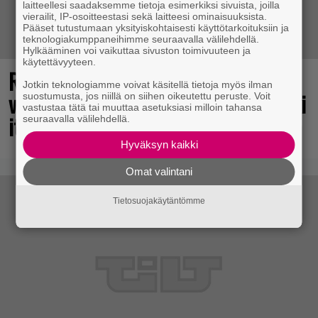
laitteellesi saadaksemme tietoja esimerkiksi sivuista, joilla
vierailit, IP-osoitteestasi sekä laitteesi ominaisuuksista.
Pääset tutustumaan yksityiskohtaisesti käyttötarkoituksiin ja
teknologiakumppaneihimme seuraavalla välilehdellä.
Hylkääminen voi vaikuttaa sivuston toimivuuteen ja
käytettävyyteen.
Rakastettu julkaisija täyttää 40
Jotkin teknologiamme voivat käsitellä tietoja myös ilman
vuotta, valtavat alet käynnissä – hanki
suostumusta, jos niillä on siihen oikeutettu peruste. Voit
vastustaa tätä tai muuttaa asetuksiasi milloin tahansa
itsellesi klassikoita pikkurahalla
seuraavalla välilehdellä.
Hyväksyn kaikki
Omat valintani
Tietosuojakäytäntömme