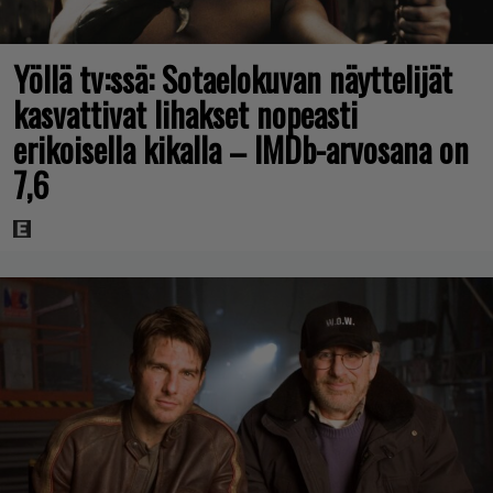
Yöllä tv:ssä: Sotaelokuvan näyttelijät
kasvattivat lihakset nopeasti
erikoisella kikalla – IMDb-arvosana on
7,6