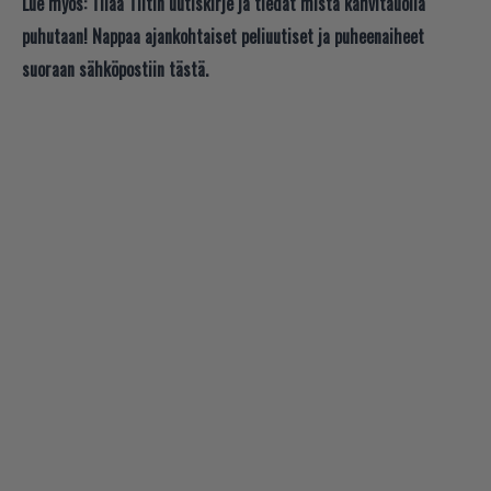
Lue myös:
Tilaa Tiltin uutiskirje ja tiedät mistä kahvitauolla
puhutaan! Nappaa ajankohtaiset peliuutiset ja puheenaiheet
suoraan sähköpostiin tästä.