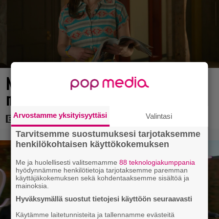
Nyt suoratoistossa: Emilia Clarke 208
miljoonan hittileffassa
Arvostamme yksityisyyttäsi
Valintasi
Tarvitsemme suostumuksesi tarjotaksemme
henkilökohtaisen käyttökokemuksen
Me ja huolellisesti valitsemamme
88 teknologiakumppania
hyödynnämme henkilötietoja tarjotaksemme paremman
käyttäjäkokemuksen sekä kohdentaaksemme sisältöä ja
mainoksia.
Hyväksymällä suostut tietojesi käyttöön seuraavasti
Käytämme laitetunnisteita ja tallennamme evästeitä