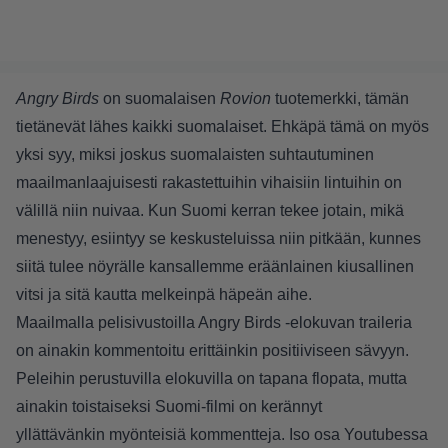
Angry Birds
on suomalaisen
Rovion
tuotemerkki, tämän
tietänevät lähes kaikki suomalaiset. Ehkäpä tämä on myös
yksi syy, miksi joskus suomalaisten suhtautuminen
maailmanlaajuisesti rakastettuihin vihaisiin lintuihin on
välillä niin nuivaa. Kun Suomi kerran tekee jotain, mikä
menestyy, esiintyy se keskusteluissa niin pitkään, kunnes
siitä tulee nöyrälle kansallemme eräänlainen kiusallinen
vitsi ja sitä kautta melkeinpä häpeän aihe.
Maailmalla pelisivustoilla Angry Birds -elokuvan traileria
on ainakin kommentoitu erittäinkin positiiviseen sävyyn.
Peleihin perustuvilla elokuvilla on tapana flopata, mutta
ainakin toistaiseksi Suomi-filmi on kerännyt
yllättävänkin myönteisiä kommentteja. Iso osa Youtubessa