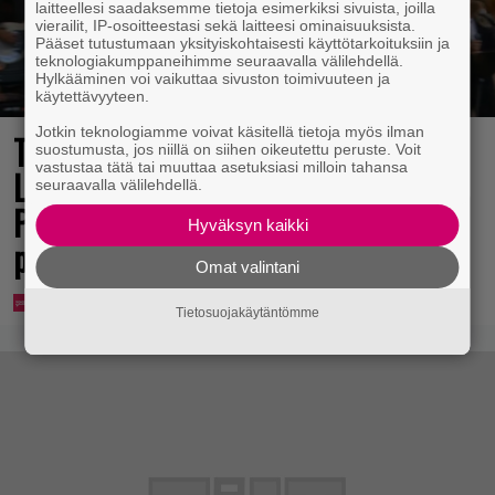
laitteellesi saadaksemme tietoja esimerkiksi sivuista, joilla
vierailit, IP-osoitteestasi sekä laitteesi ominaisuuksista.
Pääset tutustumaan yksityiskohtaisesti käyttötarkoituksiin ja
teknologiakumppaneihimme seuraavalla välilehdellä.
Hylkääminen voi vaikuttaa sivuston toimivuuteen ja
käytettävyyteen.
Jotkin teknologiamme voivat käsitellä tietoja myös ilman
Tv-ohjelman juontaja pudotti Linda
suostumusta, jos niillä on siihen oikeutettu peruste. Voit
vastustaa tätä tai muuttaa asetuksiasi milloin tahansa
Lampeniuksen viulun – Pete
seuraavalla välilehdellä.
Parkkonen pakeni kauhuissaan
Hyväksyn kaikki
paikalta
Omat valintani
Tietosuojakäytäntömme