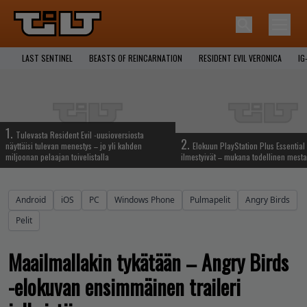
LAST SENTINEL
BEASTS OF REINCARNATION
RESIDENT EVIL VERONICA
IG
1.
Tulevasta Resident Evil -uusioversiosta
2.
näyttäisi tulevan menestys – jo yli kahden
Elokuun PlayStation Plus Essential 
miljoonan pelaajan toivelistalla
ilmestyivät – mukana todellinen mesta
Android
iOS
PC
Windows Phone
Pulmapelit
Angry Birds
Pelit
Maailmallakin tykätään – Angry Birds
-elokuvan ensimmäinen traileri