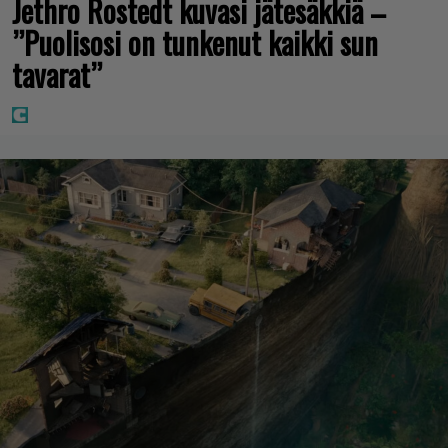
Jethro Rostedt kuvasi jätesäkkiä –
”Puolisosi on tunkenut kaikki sun
tavarat”