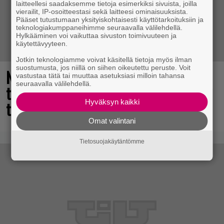
laitteellesi saadaksemme tietoja esimerkiksi sivuista, joilla
vierailit, IP-osoitteestasi sekä laitteesi ominaisuuksista.
Pääset tutustumaan yksityiskohtaisesti käyttötarkoituksiin ja
teknologiakumppaneihimme seuraavalla välilehdellä.
Hylkääminen voi vaikuttaa sivuston toimivuuteen ja
käytettävyyteen.
Jotkin teknologiamme voivat käsitellä tietoja myös ilman
suostumusta, jos niillä on siihen oikeutettu peruste. Voit
Nyt ilmaiseksi Steamissa – nappaa
vastustaa tätä tai muuttaa asetuksiasi milloin tahansa
seuraavalla välilehdellä.
tämä avaruusseikkailu välittömästi
Hyväksyn kaikki
talteen!
Omat valintani
Tietosuojakäytäntömme