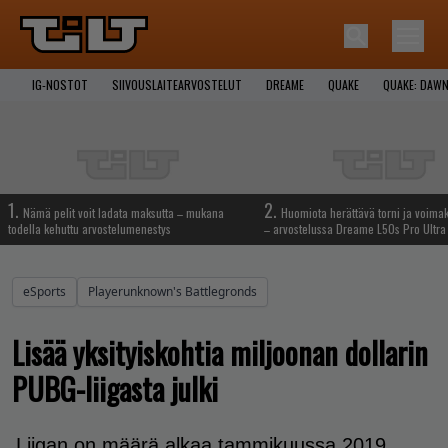
IG-NOSTOT
SIIVOUSLAITEARVOSTELUT
DREAME
QUAKE
QUAKE: DAWN
1.
2.
Nämä pelit voit ladata maksutta – mukana
Huomiota herättävä torni ja voima
todella kehuttu arvostelumenestys
– arvostelussa Dreame L50s Pro Ultra
eSports
Playerunknown's Battlegronds
Lisää yksityiskohtia miljoonan dollarin
PUBG-liigasta julki
Liigan on määrä alkaa tammikuussa 2019.