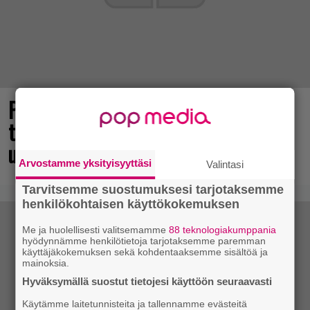
Pidetty Mikki Hiiren tähdittämä
tasohyppely julkaistaan syyskuussa
uusille alustoille
Arvostamme yksityisyyttäsi
Valintasi
Tarvitsemme suostumuksesi tarjotaksemme
henkilökohtaisen käyttökokemuksen
Me ja huolellisesti valitsemamme
88 teknologiakumppania
hyödynnämme henkilötietoja tarjotaksemme paremman
käyttäjäkokemuksen sekä kohdentaaksemme sisältöä ja
mainoksia.
Hyväksymällä suostut tietojesi käyttöön seuraavasti
Käytämme laitetunnisteita ja tallennamme evästeitä