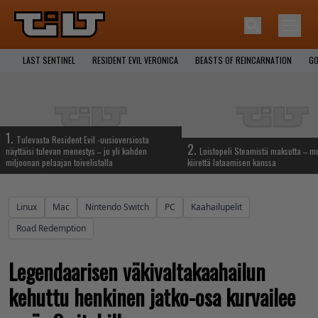
LAST SENTINEL
RESIDENT EVIL VERONICA
BEASTS OF REINCARNATION
GO
1.
Tulevasta Resident Evil -uusioversiosta
2.
näyttäisi tulevan menestys – jo yli kahden
Loistopeli Steamistä maksutta – mu
miljoonan pelaajan toivelistalla
kiirettä lataamisen kanssa
Linux
Mac
Nintendo Switch
PC
Kaahailupelit
Road Redemption
Legendaarisen väkivaltakaahailun
kehuttu henkinen jatko-osa kurvailee