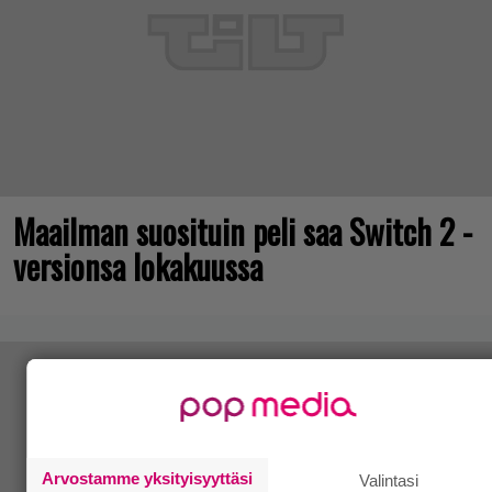
Maailman suosituin peli saa Switch 2 -
versionsa lokakuussa
Arvostamme yksityisyyttäsi
Valintasi