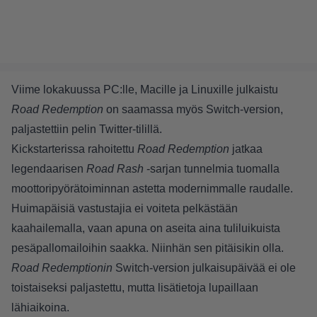
Viime lokakuussa PC:lle, Macille ja Linuxille julkaistu
Road Redemption
on saamassa myös Switch-version,
paljastettiin pelin Twitter-tilillä.
Kickstarterissa rahoitettu
Road Redemption
jatkaa
legendaarisen
Road Rash
-sarjan tunnelmia tuomalla
moottoripyörätoiminnan astetta modernimmalle raudalle.
Huimapäisiä vastustajia ei voiteta pelkästään
kaahailemalla, vaan apuna on aseita aina tuliluikuista
pesäpallomailoihin saakka. Niinhän sen pitäisikin olla.
Road Redemptionin
Switch-version julkaisupäivää ei ole
toistaiseksi paljastettu, mutta lisätietoja lupaillaan
lähiaikoina.