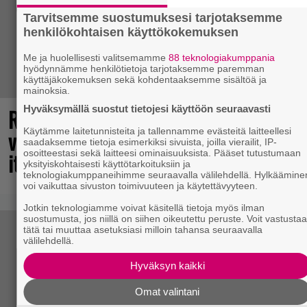
Tarvitsemme suostumuksesi tarjotaksemme
henkilökohtaisen käyttökokemuksen
Me ja huolellisesti valitsemamme
88 teknologiakumppania
hyödynnämme henkilötietoja tarjotaksemme paremman
käyttäjäkokemuksen sekä kohdentaaksemme sisältöä ja
mainoksia.
Hyväksymällä suostut tietojesi käyttöön seuraavasti
Rakastettu julkaisija täyttää 40
Käytämme laitetunnisteita ja tallennamme evästeitä laitteellesi
vuotta, valtavat alet käynnissä – hanki
saadaksemme tietoja esimerkiksi sivuista, joilla vierailit, IP-
osoitteestasi sekä laitteesi ominaisuuksista. Pääset tutustumaan
itsellesi klassikoita pikkurahalla
yksityiskohtaisesti käyttötarkoituksiin ja
teknologiakumppaneihimme seuraavalla välilehdellä. Hylkäämine
voi vaikuttaa sivuston toimivuuteen ja käytettävyyteen.
Jotkin teknologiamme voivat käsitellä tietoja myös ilman
suostumusta, jos niillä on siihen oikeutettu peruste. Voit vastusta
tätä tai muuttaa asetuksiasi milloin tahansa seuraavalla
välilehdellä.
Hyväksyn kaikki
Omat valintani