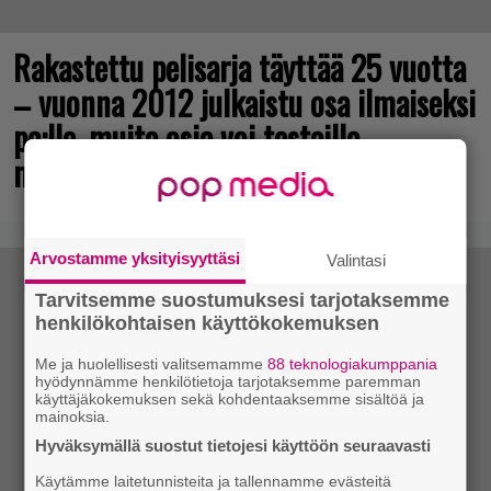
Rakastettu pelisarja täyttää 25 vuotta
– vuonna 2012 julkaistu osa ilmaiseksi
pc:lle, muita osia voi testailla
maksutta
Arvostamme yksityisyyttäsi
Valintasi
Tarvitsemme suostumuksesi tarjotaksemme
henkilökohtaisen käyttökokemuksen
Me ja huolellisesti valitsemamme
88 teknologiakumppania
hyödynnämme henkilötietoja tarjotaksemme paremman
käyttäjäkokemuksen sekä kohdentaaksemme sisältöä ja
mainoksia.
Hyväksymällä suostut tietojesi käyttöön seuraavasti
Käytämme laitetunnisteita ja tallennamme evästeitä