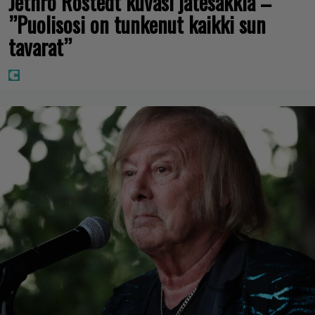
Jethro Rostedt kuvasi jätesäkkiä –
”Puolisosi on tunkenut kaikki sun
tavarat”