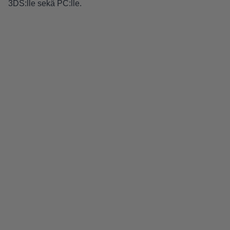
3DS:lle sekä PC:lle.