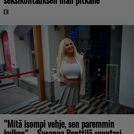
”Mitä isompi vehje, sen paremmin
kulkee” – Susanna Penttilä suuntasi