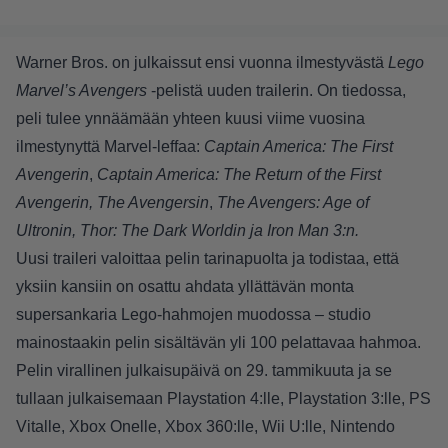
Warner Bros. on julkaissut ensi vuonna ilmestyvästä
Lego
Marvel’s Avengers
-pelistä uuden trailerin. On tiedossa,
peli tulee ynnäämään yhteen kuusi viime vuosina
ilmestynyttä Marvel-leffaa:
Captain America: The First
Avengerin
,
Captain America: The Return of the First
Avengerin,
The Avengersin
,
The Avengers: Age of
Ultronin, Thor: The Dark Worldin ja
Iron Man 3:n.
Uusi traileri valoittaa pelin tarinapuolta ja todistaa, että
yksiin kansiin on osattu ahdata yllättävän monta
supersankaria Lego-hahmojen muodossa – studio
mainostaakin pelin sisältävän yli 100 pelattavaa hahmoa.
Pelin virallinen julkaisupäivä on 29. tammikuuta ja se
tullaan julkaisemaan Playstation 4:lle, Playstation 3:lle, PS
Vitalle, Xbox Onelle, Xbox 360:lle, Wii U:lle, Nintendo