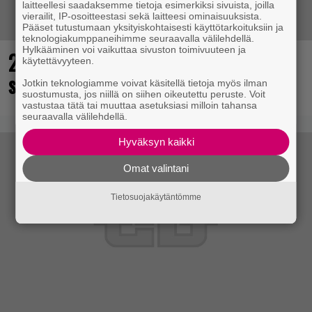
laitteellesi saadaksemme tietoja esimerkiksi sivuista, joilla
vierailit, IP-osoitteestasi sekä laitteesi ominaisuuksista.
Pääset tutustumaan yksityiskohtaisesti käyttötarkoituksiin ja
teknologiakumppaneihimme seuraavalla välilehdellä.
Hylkääminen voi vaikuttaa sivuston toimivuuteen ja
25 kaikkien aikojen parasta
käytettävyyteen.
supersankaripeliä listattu
Jotkin teknologiamme voivat käsitellä tietoja myös ilman
suostumusta, jos niillä on siihen oikeutettu peruste. Voit
vastustaa tätä tai muuttaa asetuksiasi milloin tahansa
seuraavalla välilehdellä.
Hyväksyn kaikki
Omat valintani
Tietosuojakäytäntömme