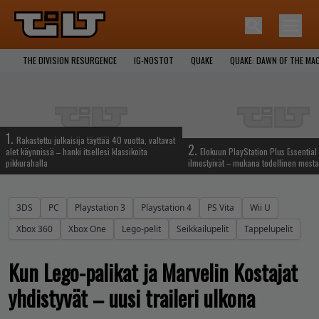
THE DIVISION RESURGENCE
IG-NOSTOT
QUAKE
QUAKE: DAWN OF THE MA
1.
Rakastettu julkaisija täyttää 40 vuotta, valtavat
2.
alet käynnissä – hanki itsellesi klassikoita
Elokuun PlayStation Plus Essential 
pikkurahalla
ilmestyivät – mukana todellinen mesta
3DS
PC
Playstation 3
Playstation 4
PS Vita
Wii U
Xbox 360
Xbox One
Lego-pelit
Seikkailupelit
Tappelupelit
Kun Lego-palikat ja Marvelin Kostajat
yhdistyvät – uusi traileri ulkona