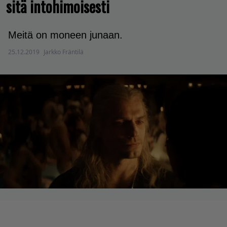
sitä intohimoisesti
Meitä on moneen junaan.
25.12.2019
Jarkko Fräntilä