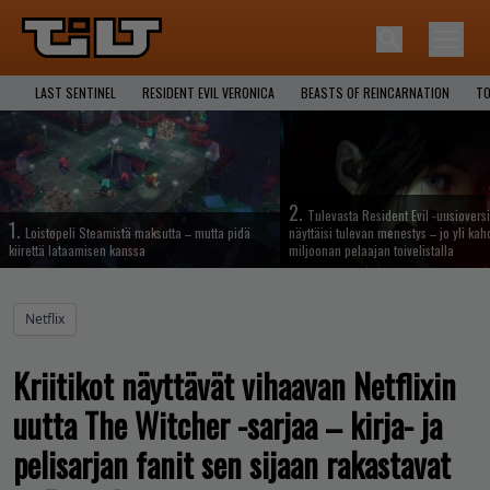
LAST SENTINEL
RESIDENT EVIL VERONICA
BEASTS OF REINCARNATION
TO
2.
Tulevasta Resident Evil -uusiovers
1.
Loistopeli Steamistä maksutta – mutta pidä
näyttäisi tulevan menestys – jo yli ka
kiirettä lataamisen kanssa
miljoonan pelaajan toivelistalla
Netflix
Kriitikot näyttävät vihaavan Netflixin
uutta The Witcher -sarjaa – kirja- ja
pelisarjan fanit sen sijaan rakastavat