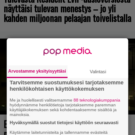
näyttäisi tulevan menestys – jo yli
kahden miljoonan pelaajan toivelistalla
Arvostamme yksityisyyttäsi
Valintasi
Tarvitsemme suostumuksesi tarjotaksemme
henkilökohtaisen käyttökokemuksen
Me ja huolellisesti valitsemamme
88 teknologiakumppania
hyödynnämme henkilötietoja tarjotaksemme paremman
käyttäjäkokemuksen sekä kohdentaaksemme sisältöä ja
mainoksia.
Elokuun PlayStation Plus Essential -
Hyväksymällä suostut tietojesi käyttöön seuraavasti
pelit ilmestyivät – mukana todellinen
Käytämme laitetunnisteita ja tallennamme evästeitä