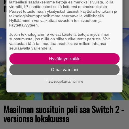
laitteellesi saadaksemme tietoja esimerkiksi sivuista, joilla
mestariteos
vierailit, IP-osoitteestasi sekä laitteesi ominaisuuksista.
Pääset tutustumaan yksityiskohtaisesti käyttötarkoituksiin ja
teknologiakumppaneihimme seuraavalla välilehdellä.
Hylkääminen voi vaikuttaa sivuston toimivuuteen ja
käytettävyyteen.
Jotkin teknologiamme voivat käsitellä tietoja myös ilman
suostumusta, jos niillä on siihen oikeutettu peruste. Voit
vastustaa tätä tai muuttaa asetuksiasi milloin tahansa
seuraavalla välilehdellä.
Hyväksyn kaikki
Omat valintani
Tietosuojakäytäntömme
Maailman suosituin peli saa Switch 2 -
versionsa lokakuussa