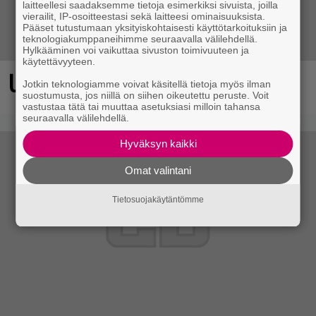
laitteellesi saadaksemme tietoja esimerkiksi sivuista, joilla
vierailit, IP-osoitteestasi sekä laitteesi ominaisuuksista.
Pääset tutustumaan yksityiskohtaisesti käyttötarkoituksiin ja
teknologiakumppaneihimme seuraavalla välilehdellä.
Hylkääminen voi vaikuttaa sivuston toimivuuteen ja
käytettävyyteen.
Ubisoftin hittipeli saapui Steamiin
Jotkin teknologiamme voivat käsitellä tietoja myös ilman
suostumusta, jos niillä on siihen oikeutettu peruste. Voit
vastustaa tätä tai muuttaa asetuksiasi milloin tahansa
seuraavalla välilehdellä.
Hyväksyn kaikki
Omat valintani
Tietosuojakäytäntömme