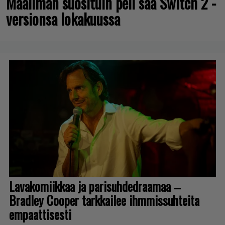
Maailman suosituin peli saa Switch 2 -
versionsa lokakuussa