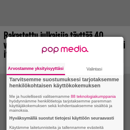
Rakastettu julkaisija täyttää 40
vuotta, valtavat alet käynnissä – hanki
itsellesi klassikoita pikkurahalla
Arvostamme yksityisyyttäsi
Valintasi
Tarvitsemme suostumuksesi tarjotaksemme
henkilökohtaisen käyttökokemuksen
Me ja huolellisesti valitsemamme
88 teknologiakumppania
hyödynnämme henkilötietoja tarjotaksemme paremman
käyttäjäkokemuksen sekä kohdentaaksemme sisältöä ja
mainoksia.
Hyväksymällä suostut tietojesi käyttöön seuraavasti
Käytämme laitetunnisteita ja tallennamme evästeitä