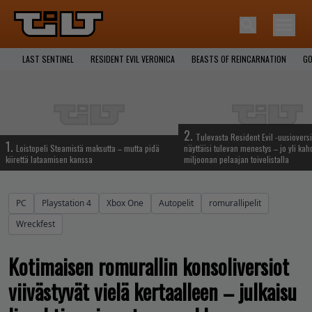
LAST SENTINEL
RESIDENT EVIL VERONICA
BEASTS OF REINCARNATION
GO
2.
Tulevasta Resident Evil -uusiovers
1.
Loistopeli Steamistä maksutta – mutta pidä
näyttäisi tulevan menestys – jo yli ka
kiirettä lataamisen kanssa
miljoonan pelaajan toivelistalla
PC
Playstation 4
Xbox One
Autopelit
romurallipelit
Wreckfest
Kotimaisen romurallin konsoliversiot
viivästyvät vielä kertaalleen – julkaisu