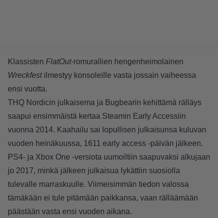
Klassisten
FlatOut
-romurallien hengenheimolainen
Wreckfest
ilmestyy konsoleille vasta jossain vaiheessa
ensi vuotta.
THQ Nordicin julkaisema ja Bugbearin kehittämä rälläys
saapui ensimmäistä kertaa Steamin Early Accessiin
vuonna 2014. Kaahailu sai lopullisen julkaisunsa kuluvan
vuoden heinäkuussa, 1611 early access -päivän jälkeen.
PS4- ja Xbox One -versiota uumoiltiin saapuvaksi alkujaan
jo 2017, minkä jälkeen julkaisua lykättiin suosiolla
tulevalle marraskuulle. Viimeisimmän tiedon valossa
tämäkään ei tule pitämään paikkansa, vaan rälläämään
päästään vasta ensi vuoden aikana.