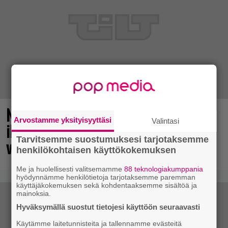
No johan pomppasi: 30 vuotta sitten
Arvostamme yksityisyyttäsi
Valintasi
ilmestynyt klassikkoräiskintä sai
Tarvitsemme suostumuksesi tarjotaksemme
valtavasti lisää sisältöä
henkilökohtaisen käyttökokemuksen
Me ja huolellisesti valitsemamme
88 teknologiakumppania
hyödynnämme henkilötietoja tarjotaksemme paremman
käyttäjäkokemuksen sekä kohdentaaksemme sisältöä ja
mainoksia.
Hyväksymällä suostut tietojesi käyttöön seuraavasti
Käytämme laitetunnisteita ja tallennamme evästeitä