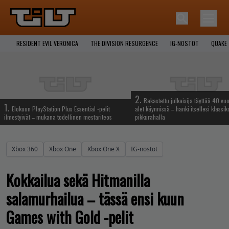
RESIDENT EVIL VERONICA
THE DIVISION RESURGENCE
IG-NOSTOT
QUAKE
2.
Rakastettu julkaisija täyttää 40 vuo
1.
Elokuun PlayStation Plus Essential -pelit
alet käynnissä – hanki itsellesi klassik
ilmestyivät – mukana todellinen mestariteos
pikkurahalla
Xbox 360
Xbox One
Xbox One X
IG-nostot
Kokkailua sekä Hitmanilla
salamurhailua – tässä ensi kuun
Games with Gold -pelit