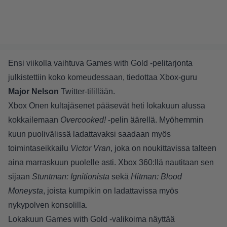
Ensi viikolla vaihtuva Games with Gold -pelitarjonta
julkistettiin koko komeudessaan, tiedottaa Xbox-guru
Major Nelson
Twitter-tilillään
.
Xbox Onen kultajäsenet pääsevät heti lokakuun alussa
kokkailemaan
Overcooked!
-pelin äärellä. Myöhemmin
kuun puolivälissä ladattavaksi saadaan myös
toimintaseikkailu
Victor Vran
, joka on noukittavissa talteen
aina marraskuun puolelle asti. Xbox 360:llä nautitaan sen
sijaan
Stuntman: Ignitionista
sekä
Hitman: Blood
Moneysta
, joista kumpikin on ladattavissa myös
nykypolven konsolilla.
Lokakuun Games with Gold -valikoima näyttää