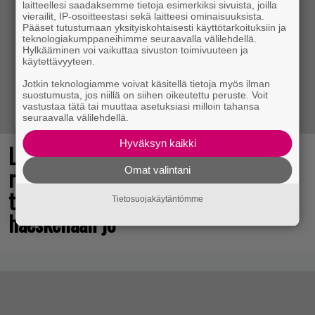
laitteellesi saadaksemme tietoja esimerkiksi sivuista, joilla
vierailit, IP-osoitteestasi sekä laitteesi ominaisuuksista.
Pääset tutustumaan yksityiskohtaisesti käyttötarkoituksiin ja
teknologiakumppaneihimme seuraavalla välilehdellä.
Hylkääminen voi vaikuttaa sivuston toimivuuteen ja
käytettävyyteen.
Jotkin teknologiamme voivat käsitellä tietoja myös ilman
suostumusta, jos niillä on siihen oikeutettu peruste. Voit
vastustaa tätä tai muuttaa asetuksiasi milloin tahansa
seuraavalla välilehdellä.
Hyväksyn kaikki
Legendaarinen Ghost Recon -
räiskintäsarja jatkuu – sisäpiirin
Omat valintani
testaajia seuraavalle pelille
Tietosuojakäytäntömme
haeskellaan jo