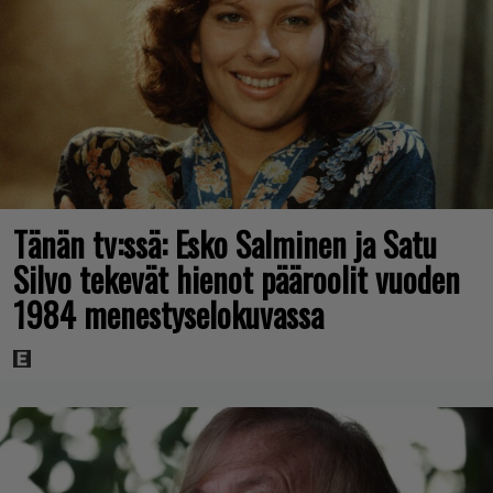
Tänän tv:ssä: Esko Salminen ja Satu
Silvo tekevät hienot pääroolit vuoden
1984 menestyselokuvassa