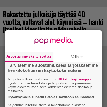
Rakastettu julkaisija täyttää 40
vuotta, valtavat alet käynnissä – hanki
itsellesi klassikoita pikkurahalla
Arvostamme yksityisyyttäsi
Valintasi
Tarvitsemme suostumuksesi tarjotaksemme
henkilökohtaisen käyttökokemuksen
Me ja huolellisesti valitsemamme
88 teknologiakumppania
hyödynnämme henkilötietoja tarjotaksemme paremman
käyttäjäkokemuksen sekä kohdentaaksemme sisältöä ja
mainoksia.
Hyväksymällä suostut tietojesi käyttöön seuraavasti
Käytämme laitetunnisteita ja tallennamme evästeitä