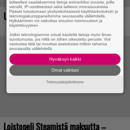
laitteellesi saadaksemme tietoja esimerkiksi sivuista, joilla
vierailit, IP-osoitteestasi sekä laitteesi ominaisuuksista.
Pääset tutustumaan yksityiskohtaisesti käyttötarkoituksiin ja
Ubisoftin hittipeli saapui Steamiin
teknologiakumppaneihimme seuraavalla välilehdellä.
Hylkääminen voi vaikuttaa sivuston toimivuuteen ja
käytettävyyteen.
Jotkin teknologiamme voivat käsitellä tietoja myös ilman
suostumusta, jos niillä on siihen oikeutettu peruste. Voit
vastustaa tätä tai muuttaa asetuksiasi milloin tahansa
seuraavalla välilehdellä.
Hyväksyn kaikki
Omat valintani
Tietosuojakäytäntömme
Loistopeli Steamistä maksutta –