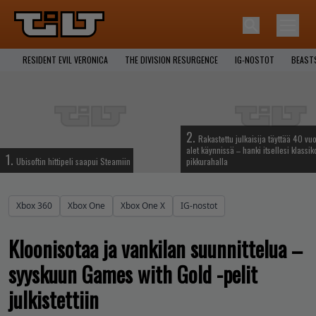
RESIDENT EVIL VERONICA
THE DIVISION RESURGENCE
IG-NOSTOT
BEAST
2.
Rakastettu julkaisija täyttää 40 vuo
alet käynnissä – hanki itsellesi klassik
1.
Ubisoftin hittipeli saapui Steamiin
pikkurahalla
Xbox 360
Xbox One
Xbox One X
IG-nostot
Kloonisotaa ja vankilan suunnittelua –
syyskuun Games with Gold -pelit
julkistettiin