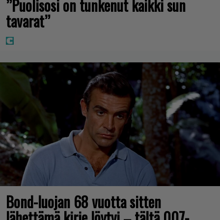
”Puolisosi on tunkenut kaikki sun
tavarat”
Bond-luojan 68 vuotta sitten
lähettämä kirje löytyi – tältä 007-