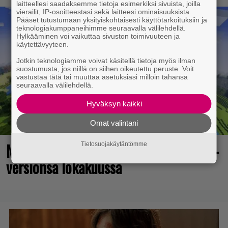
laitteellesi saadaksemme tietoja esimerkiksi sivuista, joilla
vierailit, IP-osoitteestasi sekä laitteesi ominaisuuksista.
Pääset tutustumaan yksityiskohtaisesti käyttötarkoituksiin ja
teknologiakumppaneihimme seuraavalla välilehdellä.
Hylkääminen voi vaikuttaa sivuston toimivuuteen ja
käytettävyyteen.
Jotkin teknologiamme voivat käsitellä tietoja myös ilman
suostumusta, jos niillä on siihen oikeutettu peruste. Voit
vastustaa tätä tai muuttaa asetuksiasi milloin tahansa
seuraavalla välilehdellä.
Hyväksyn kaikki
Omat valintani
Maailman suosituin peli saa Switch 2 -
Tietosuojakäytäntömme
versionsa lokakuussa