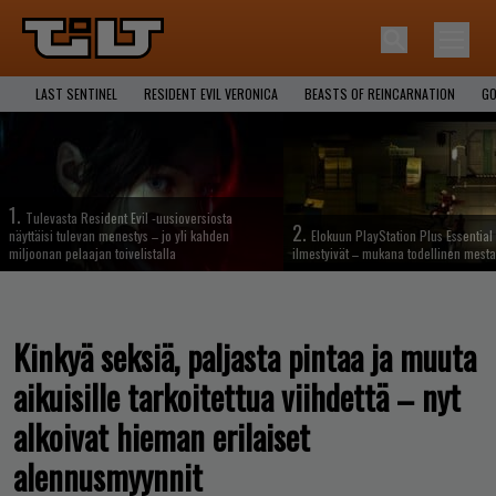
LAST SENTINEL
RESIDENT EVIL VERONICA
BEASTS OF REINCARNATION
GO
1.
Tulevasta Resident Evil -uusioversiosta
2.
näyttäisi tulevan menestys – jo yli kahden
Elokuun PlayStation Plus Essential 
miljoonan pelaajan toivelistalla
ilmestyivät – mukana todellinen mesta
Kinkyä seksiä, paljasta pintaa ja muuta
aikuisille tarkoitettua viihdettä – nyt
alkoivat hieman erilaiset
alennusmyynnit