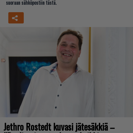
suoraan sähköpostiin tästä.
Jethro Rostedt kuvasi jätesäkkiä –