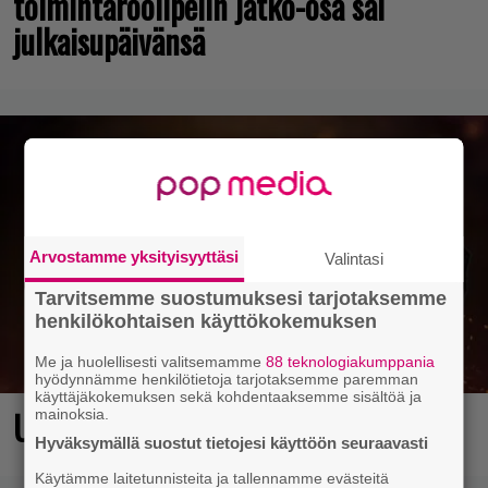
toimintaroolipelin jatko-osa sai
julkaisupäivänsä
Arvostamme yksityisyyttäsi
Valintasi
Tarvitsemme suostumuksesi tarjotaksemme
henkilökohtaisen käyttökokemuksen
Me ja huolellisesti valitsemamme
88 teknologiakumppania
hyödynnämme henkilötietoja tarjotaksemme paremman
käyttäjäkokemuksen sekä kohdentaaksemme sisältöä ja
Ubisosoftin hittipeli saapui Steamiin
mainoksia.
Hyväksymällä suostut tietojesi käyttöön seuraavasti
Käytämme laitetunnisteita ja tallennamme evästeitä