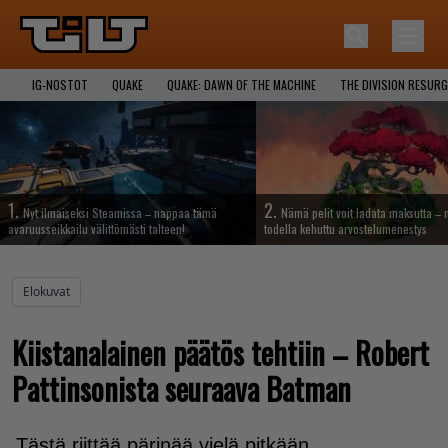
IG-NOSTOT
QUAKE
QUAKE: DAWN OF THE MACHINE
THE DIVISION RESUR
1.
2.
Nyt ilmaiseksi Steamissa – nappaa tämä
Nämä pelit voit ladata maksutta –
avaruusseikkailu välittömästi talteen!
todella kehuttu arvostelumenestys
Elokuvat
Kiistanalainen päätös tehtiin – Robert
Pattinsonista seuraava Batman
Tästä riittää pärinää vielä pitkään.