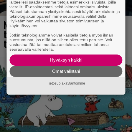
laitteellesi saadaksemme tietoja esimerkiksi sivuista, joilla
vierailit, IP-osoitteestasi sekä laitteesi ominaisuuksista.
Pääset tutustumaan yksityiskohtaisesti käyttötarkoituksiin ja
teknologiakumppaneihimme seuraavalla välilehdellä.
Nyt ilmaiseksi Steamissa – nappaa
Hylkääminen voi vaikuttaa sivuston toimivuuteen ja
käytettävyyteen.
tämä avaruusseikkailu välittömästi
Jotkin teknologiamme voivat käsitellä tietoja myös ilman
talteen!
suostumusta, jos niillä on siihen oikeutettu peruste. Voit
vastustaa tätä tai muuttaa asetuksiasi milloin tahansa
seuraavalla välilehdellä.
Hyväksyn kaikki
Omat valintani
Tietosuojakäytäntömme