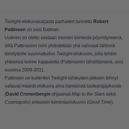
Twilight
-elokuvasarjasta parhaiten tunnettu
Robert
Pattinson
on uusi Batman.
Uutinen on otettu vastaan monien toimesta pöyristyneenä,
sillä Pattinsonin nimi yhdistetään yhä vahvasti lähinnä
teinitytöille suunnattuihin
Twilight
-elokuviin, joita tehtiin
yhteensä kolme kappaletta (Pattinsonin tähdittämänä, siis)
vuosina 2009-2011.
Pattinson on kuitenkin Twilight-tähteyden jälkeen tehnyt
valtavat määrät elokuvia aina hämäristä taidepläjäyksistä
(
David Cronenbergin
ohjaamat
Map to the Stars
sekä
Cosmopolis
) erikoisiin toimintaelokuviin (
Good Time
).