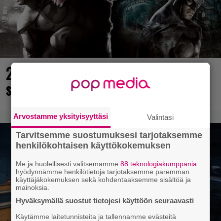
25 kaikkien aikojen parasta
supersankaripeliä listattu
Arvostamme yksityisyyttäsi
Valintasi
Tarvitsemme suostumuksesi tarjotaksemme
henkilökohtaisen käyttökokemuksen
Me ja huolellisesti valitsemamme
88 teknologiakumppania
hyödynnämme henkilötietoja tarjotaksemme paremman
käyttäjäkokemuksen sekä kohdentaaksemme sisältöä ja
mainoksia.
Hyväksymällä suostut tietojesi käyttöön seuraavasti
Käytämme laitetunnisteita ja tallennamme evästeitä