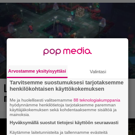
Arvostamme yksityisyyttäsi
Valintasi
Tarvitsemme suostumuksesi tarjotaksemme
Loistopeli Steamistä maksutta –
henkilökohtaisen käyttökokemuksen
mutta pidä kiirettä lataamisen kanssa
Me ja huolellisesti valitsemamme
88 teknologiakumppania
hyödynnämme henkilötietoja tarjotaksemme paremman
käyttäjäkokemuksen sekä kohdentaaksemme sisältöä ja
mainoksia.
Hyväksymällä suostut tietojesi käyttöön seuraavasti
Käytämme laitetunnisteita ja tallennamme evästeitä