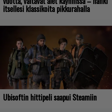
vuotta, valtavat alet käynnissä – hanki
itsellesi klassikoita pikkurahalla
Ubisoftin hittipeli saapui Steamiin