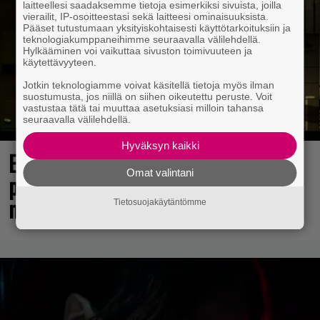
laitteellesi saadaksemme tietoja esimerkiksi sivuista, joilla
vierailit, IP-osoitteestasi sekä laitteesi ominaisuuksista.
Pääset tutustumaan yksityiskohtaisesti käyttötarkoituksiin ja
teknologiakumppaneihimme seuraavalla välilehdellä.
Hylkääminen voi vaikuttaa sivuston toimivuuteen ja
käytettävyyteen.
Jotkin teknologiamme voivat käsitellä tietoja myös ilman
suostumusta, jos niillä on siihen oikeutettu peruste. Voit
vastustaa tätä tai muuttaa asetuksiasi milloin tahansa
seuraavalla välilehdellä.
Hyväksyn kaikki
Elokuun PlayStation Plus Essential -
Omat valintani
pelit ilmestyivät – mukana todellinen
mestariteos
Tietosuojakäytäntömme