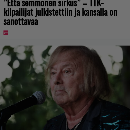
”Että semmonen sirkus” – TTK-
kilpailijat julkistettiin ja kansalla on
sanottavaa