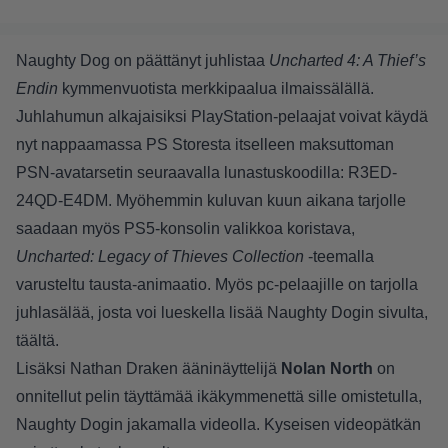
Naughty Dog on päättänyt juhlistaa
Uncharted 4: A Thief’s
Endin
kymmenvuotista merkkipaalua ilmaissälällä.
Juhlahumun alkajaisiksi PlayStation-pelaajat voivat käydä
nyt nappaamassa PS Storesta itselleen maksuttoman
PSN-avatarsetin seuraavalla lunastuskoodilla: R3ED-
24QD-E4DM. Myöhemmin kuluvan kuun aikana tarjolle
saadaan myös PS5-konsolin valikkoa koristava,
Uncharted: Legacy of Thieves Collection
-teemalla
varusteltu tausta-animaatio. Myös pc-pelaajille on tarjolla
juhlasälää, josta voi lueskella lisää Naughty Dogin sivulta,
täältä
.
Lisäksi Nathan Draken ääninäyttelijä
Nolan North
on
onnitellut pelin täyttämää ikäkymmenettä sille omistetulla,
Naughty Dogin jakamalla videolla. Kyseisen videopätkän