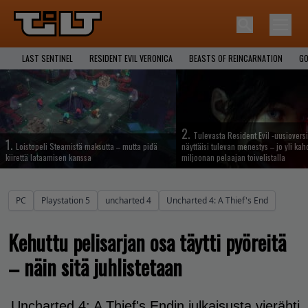
LAST SENTINEL
RESIDENT EVIL VERONICA
BEASTS OF REINCARNATION
GO
2.
Tulevasta Resident Evil -uusiovers
1.
Loistopeli Steamistä maksutta – mutta pidä
näyttäisi tulevan menestys – jo yli ka
kiirettä lataamisen kanssa
miljoonan pelaajan toivelistalla
PC
Playstation 5
uncharted 4
Uncharted 4: A Thief's End
Kehuttu pelisarjan osa täytti pyöreitä
– näin sitä juhlistetaan
Uncharted 4: A Thief's Endin julkaisusta vierähti