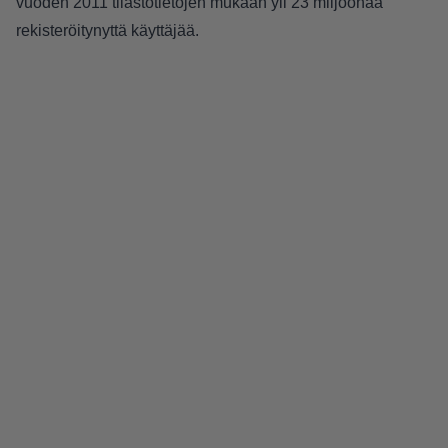
vuoden 2011 tilastotietojen mukaan yli 23 miljoonaa
rekisteröitynyttä käyttäjää.