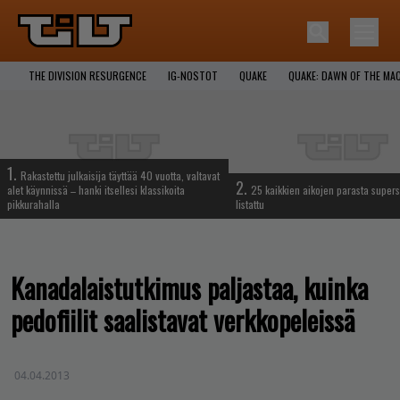
THE DIVISION RESURGENCE
IG-NOSTOT
QUAKE
QUAKE: DAWN OF THE MA
1.
Rakastettu julkaisija täyttää 40 vuotta, valtavat
2.
alet käynnissä – hanki itsellesi klassikoita
25 kaikkien aikojen parasta supers
pikkurahalla
listattu
Kanadalaistutkimus paljastaa, kuinka
pedofiilit saalistavat verkkopeleissä
04.04.2013