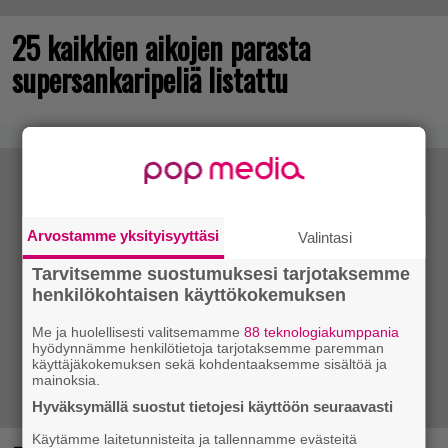
25 kaikkien aikojen parasta
supersankaripeliä listattu
Arvostamme yksityisyyttäsi
Valintasi
Tarvitsemme suostumuksesi tarjotaksemme
henkilökohtaisen käyttökokemuksen
Me ja huolellisesti valitsemamme
88 teknologiakumppania
hyödynnämme henkilötietoja tarjotaksemme paremman
käyttäjäkokemuksen sekä kohdentaaksemme sisältöä ja
mainoksia.
Hyväksymällä suostut tietojesi käyttöön seuraavasti
Käytämme laitetunnisteita ja tallennamme evästeitä