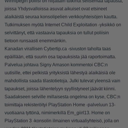
Winnipegin poliisi on hiljattain tutkinut seitsemää tapausta,
joissa Yhdysvalloissa asuvat aikuiset ovat etsineet
alaikäistä seuraa konsolipelien verkkoyhteisöjen kautta.
Tutkimuksen myötä Internet Child Exploitation -yksikkö on
selvittänyt, että vastaavia tapauksia on tullut poliisin
tietoon runsaasti enemmänkin.
Kanadan virallisen Cybertip.ca -sivuston taholta taas
epäillään, että suurin osa tapauksista jää raportoimatta.
Palvelua johtava Signy Arnason kommentoi CBC:n
uutisille, ettei pelkistä yrityksistä lähestyä alaikäisiä ole
mahdollista saada tilastotietoja. Julki tulevat yleensä vain
tapaukset, joissa lähentelyyn syyllistyneet jäävät kiinni.
Saadakseen selville millaisesta ongelma on kyse, CBC:n
toimittaja rekisteröityi PlayStation Home -palveluun 13-
vuotiaana tyttönä, nimimerkillä Em_giirl13. Home on
PlayStation 3 -konsolin ilmainen virtuaaliyhteisö, jolla on