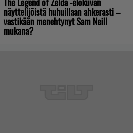
The Legend of Zelda -elokuvan
näyttelijöistä huhuillaan ahkerasti –
vastikään menehtynyt Sam Neill
mukana?