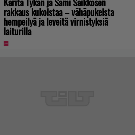
Karita Tykän ja Sami Saikkosen
rakkaus kukoistaa – vähäpukeista
hempeilyä ja leveitä virnistyksiä
laiturilla