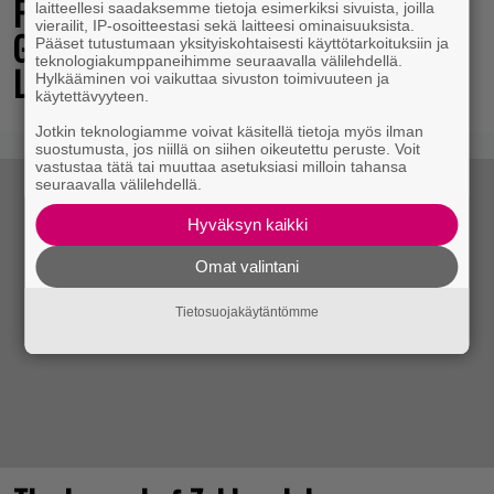
Final Fantasy VII Revelation näytillä
laitteellesi saadaksemme tietoja esimerkiksi sivuista, joilla
vierailit, IP-osoitteestasi sekä laitteesi ominaisuuksista.
Gamescom-messujen Opening Night
Pääset tutustumaan yksityiskohtaisesti käyttötarkoituksiin ja
teknologiakumppaneihimme seuraavalla välilehdellä.
Live -tapahtumassa
Hylkääminen voi vaikuttaa sivuston toimivuuteen ja
käytettävyyteen.
Jotkin teknologiamme voivat käsitellä tietoja myös ilman
suostumusta, jos niillä on siihen oikeutettu peruste. Voit
vastustaa tätä tai muuttaa asetuksiasi milloin tahansa
seuraavalla välilehdellä.
Hyväksyn kaikki
Omat valintani
Tietosuojakäytäntömme