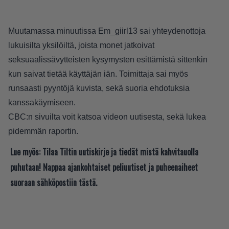
Muutamassa minuutissa Em_giirl13 sai yhteydenottoja
lukuisilta yksilöiltä, joista monet jatkoivat
seksuaalissävytteisten kysymysten esittämistä sittenkin
kun saivat tietää käyttäjän iän. Toimittaja sai myös
runsaasti pyyntöjä kuvista, sekä suoria ehdotuksia
kanssakäymiseen.
CBC:n sivuilta
voit katsoa videon uutisesta, sekä lukea
pidemmän raportin.
Lue myös:
Tilaa Tiltin uutiskirje ja tiedät mistä kahvitauolla
puhutaan! Nappaa ajankohtaiset peliuutiset ja puheenaiheet
suoraan sähköpostiin tästä.