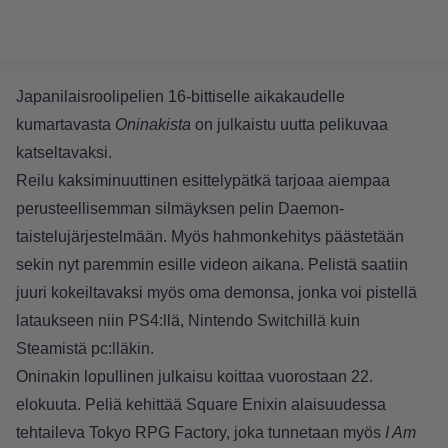
Japanilaisroolipelien 16-bittiselle aikakaudelle
kumartavasta
Oninakista
on julkaistu uutta pelikuvaa
katseltavaksi.
Reilu kaksiminuuttinen esittelypätkä tarjoaa aiempaa
perusteellisemman silmäyksen pelin Daemon-
taistelujärjestelmään. Myös hahmonkehitys päästetään
sekin nyt paremmin esille videon aikana. Pelistä saatiin
juuri kokeiltavaksi myös oma demonsa, jonka voi pistellä
lataukseen niin PS4:llä, Nintendo Switchillä kuin
Steamistä pc:lläkin.
Oninakin lopullinen julkaisu koittaa vuorostaan 22.
elokuuta. Peliä kehittää Square Enixin alaisuudessa
tehtaileva Tokyo RPG Factory, joka tunnetaan myös
I Am