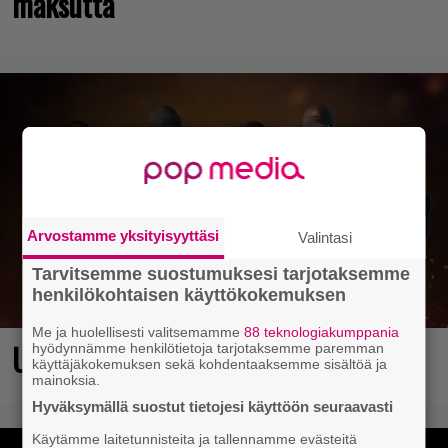
maksutta
Arvostamme yksityisyyttäsi
Valintasi
Tarvitsemme suostumuksesi tarjotaksemme
henkilökohtaisen käyttökokemuksen
Me ja huolellisesti valitsemamme
88 teknologiakumppania
Ubisoftin hittipeli saapui Steamiin
hyödynnämme henkilötietoja tarjotaksemme paremman
käyttäjäkokemuksen sekä kohdentaaksemme sisältöä ja
mainoksia.
Hyväksymällä suostut tietojesi käyttöön seuraavasti
Käytämme laitetunnisteita ja tallennamme evästeitä