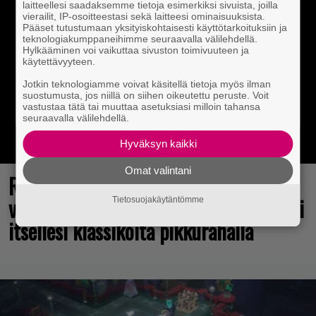
laitteellesi saadaksemme tietoja esimerkiksi sivuista, joilla
vierailit, IP-osoitteestasi sekä laitteesi ominaisuuksista.
Pääset tutustumaan yksityiskohtaisesti käyttötarkoituksiin ja
teknologiakumppaneihimme seuraavalla välilehdellä.
Hylkääminen voi vaikuttaa sivuston toimivuuteen ja
käytettävyyteen.
Jotkin teknologiamme voivat käsitellä tietoja myös ilman
suostumusta, jos niillä on siihen oikeutettu peruste. Voit
vastustaa tätä tai muuttaa asetuksiasi milloin tahansa
seuraavalla välilehdellä.
Hyväksyn kaikki
Omat valintani
Rakastettu julkaisija täyttää 40
vuotta, valtavat alet käynnissä – hanki
Tietosuojakäytäntömme
itsellesi klassikoita pikkurahalla