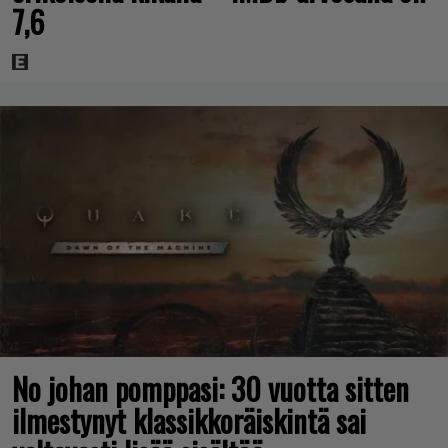
7,6
No johan pomppasi: 30 vuotta sitten
ilmestynyt klassikkoräiskintä sai