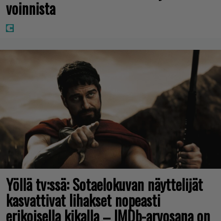
voinnista
Yöllä tv:ssä: Sotaelokuvan näyttelijät
kasvattivat lihakset nopeasti
erikoisella kikalla – IMDb-arvosana on