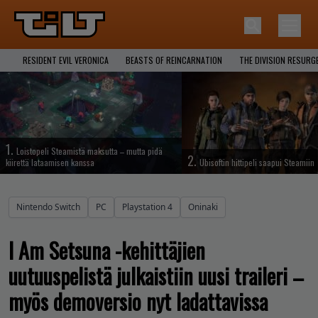
RESIDENT EVIL VERONICA
BEASTS OF REINCARNATION
THE DIVISION RESURG
1.
Loistopeli Steamistä maksutta – mutta pidä
2.
kiirettä lataamisen kanssa
Ubisoftin hittipeli saapui Steamiin
Nintendo Switch
PC
Playstation 4
Oninaki
I Am Setsuna -kehittäjien
uutuuspelistä julkaistiin uusi traileri –
myös demoversio nyt ladattavissa