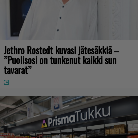
Jethro Rostedt kuvasi jätesäkkiä –
”Puolisosi on tunkenut kaikki sun
tavarat”