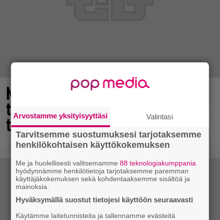
Nyt ilmaiseksi Steamissa – nappaa
tämä avaruusseikkailu välittömästi
Arvostamme yksityisyyttäsi
Valintasi
talteen!
Tarvitsemme suostumuksesi tarjotaksemme
henkilökohtaisen käyttökokemuksen
Me ja huolellisesti valitsemamme
88 teknologiakumppania
hyödynnämme henkilötietoja tarjotaksemme paremman
käyttäjäkokemuksen sekä kohdentaaksemme sisältöä ja
mainoksia.
Hyväksymällä suostut tietojesi käyttöön seuraavasti
Käytämme laitetunnisteita ja tallennamme evästeitä