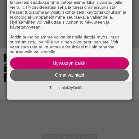
laitteellesi saadaksemme tietoja esimerkiksi sivuista, joilla
vierailit, IP-osoitteestasi sekä laitteesi ominaisuuksista.
Pääset tutustumaan yksityiskohtaisesti käyttötarkoituksiin ja
teknologiakumppaneihimme seuraavalla välilehdellä.
Hylkääminen voi vaikuttaa sivuston toimivuuteen ja
käytettävyyteen.
Jotkin teknologiamme voivat käsitellä tietoja myös ilman
suostumusta, jos niillä on siihen oikeutettu peruste. Voit
vastustaa tätä tai muuttaa asetuksiasi milloin tahansa
seuraavalla välilehdellä.
Huomiota herättävä torni ja voimakas
imuteho – arvostelussa Dreame L50s
Hyväksyn kaikki
Pro Ultra
Omat valintani
Tietosuojakäytäntömme