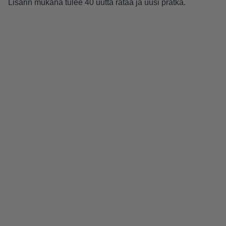
Lisärin mukana tulee 40 uutta rataa ja uusi prätkä.