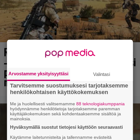
Rakastettu pelisarja täyttää 25 vuotta
– vuonna 2012 julkaistu osa ilmaiseksi
pc:lle, muita osia voi testailla
Arvostamme yksityisyyttäsi
Valintasi
maksutta
Tarvitsemme suostumuksesi tarjotaksemme
henkilökohtaisen käyttökokemuksen
Me ja huolellisesti valitsemamme
88 teknologiakumppania
hyödynnämme henkilötietoja tarjotaksemme paremman
käyttäjäkokemuksen sekä kohdentaaksemme sisältöä ja
mainoksia.
Hyväksymällä suostut tietojesi käyttöön seuraavasti
Käytämme laitetunnisteita ja tallennamme evästeitä