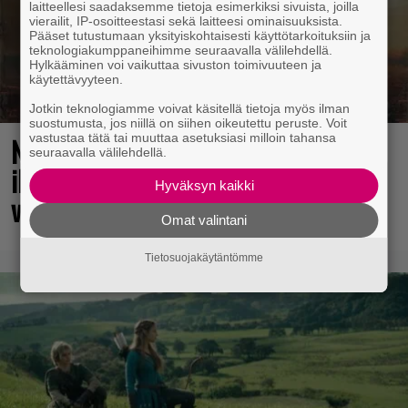
laitteellesi saadaksemme tietoja esimerkiksi sivuista, joilla
vierailit, IP-osoitteestasi sekä laitteesi ominaisuuksista.
Pääset tutustumaan yksityiskohtaisesti käyttötarkoituksiin ja
teknologiakumppaneihimme seuraavalla välilehdellä.
Hylkääminen voi vaikuttaa sivuston toimivuuteen ja
käytettävyyteen.
Jotkin teknologiamme voivat käsitellä tietoja myös ilman
suostumusta, jos niillä on siihen oikeutettu peruste. Voit
vastustaa tätä tai muuttaa asetuksiasi milloin tahansa
No johan pomppasi: 30 vuotta sitten
seuraavalla välilehdellä.
ilmestynyt klassikkoräiskintä sai
Hyväksyn kaikki
valtavasti lisää sisältöä
Omat valintani
Tietosuojakäytäntömme