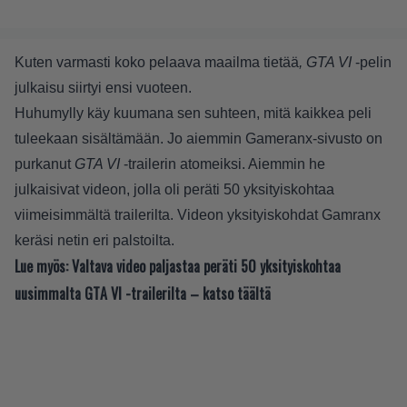
Kuten varmasti koko pelaava maailma tietää
, GTA VI
-pelin
julkaisu siirtyi ensi vuoteen.
Huhumylly käy kuumana sen suhteen, mitä kaikkea peli
tuleekaan sisältämään. Jo aiemmin Gameranx-sivusto on
purkanut
GTA VI
-trailerin atomeiksi. Aiemmin he
julkaisivat videon, jolla oli peräti 50 yksityiskohtaa
viimeisimmältä trailerilta. Videon yksityiskohdat Gamranx
keräsi netin eri palstoilta.
Lue myös:
Valtava video paljastaa peräti 50 yksityiskohtaa
uusimmalta GTA VI -trailerilta – katso täältä