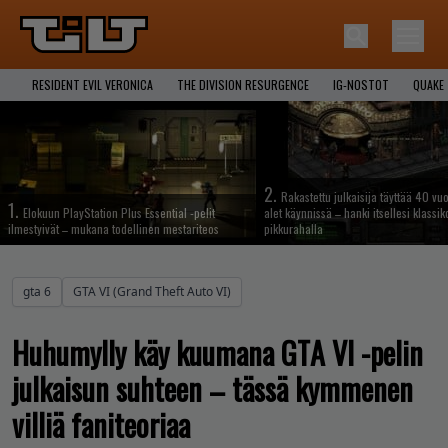
RESIDENT EVIL VERONICA
THE DIVISION RESURGENCE
IG-NOSTOT
QUAKE
2.
Rakastettu julkaisija täyttää 40 vuo
1.
Elokuun PlayStation Plus Essential -pelit
alet käynnissä – hanki itsellesi klassik
ilmestyivät – mukana todellinen mestariteos
pikkurahalla
gta 6
GTA VI (Grand Theft Auto VI)
Huhumylly käy kuumana GTA VI -pelin
julkaisun suhteen – tässä kymmenen
villiä faniteoriaa