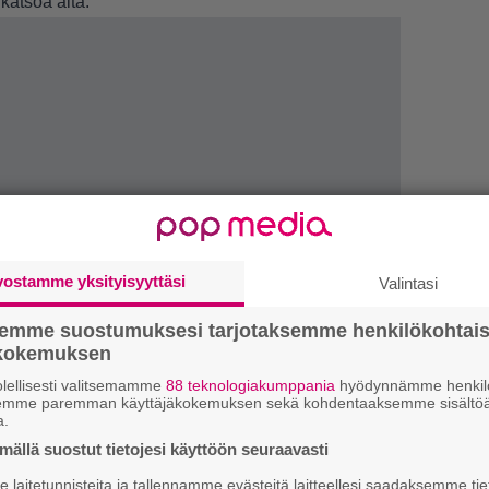
 katsoa alta.
vostamme yksityisyyttäsi
LUETU
Valintasi
semme suostumuksesi tarjotaksemme henkilökohtai
L
ökokemuksen
ki
lellisesti valitsemamme
88 teknologiakumppania
hyödynnämme henkilö
semme paremman käyttäjäkokemuksen sekä kohdentaaksemme sisältöä
U
a.
ällä suostut tietojesi käyttöön seuraavasti
R
laitetunnisteita ja tallennamme evästeitä laitteellesi saadaksemme tie