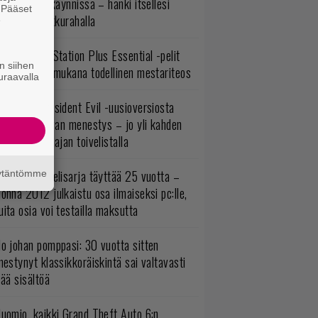
ltavat alet käynnissä – hanki itsellesi
. Pääset
assikoita pikkurahalla
e
lokuun PlayStation Plus Essential -pelit
n siihen
mestyivät – mukana todellinen mestariteos
uraavalla
ulevasta Resident Evil -uusioversiosta
yttäisi tulevan menestys – jo yli kahden
ljoonan pelaajan toivelistalla
akastettu pelisarja täyttää 25 vuotta –
äytäntömme
onna 2012 julkaistu osa ilmaiseksi pc:lle,
ita osia voi testailla maksutta
o johan pomppasi: 30 vuotta sitten
mestynyt klassikkoräiskintä sai valtavasti
sää sisältöä
uomio, kaikki Grand Theft Auto 6:n