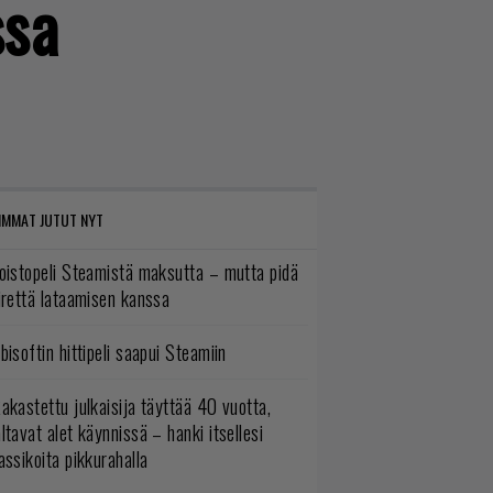
ssa
IMMAT JUTUT NYT
oistopeli Steamistä maksutta – mutta pidä
irettä lataamisen kanssa
bisoftin hittipeli saapui Steamiin
akastettu julkaisija täyttää 40 vuotta,
ltavat alet käynnissä – hanki itsellesi
assikoita pikkurahalla