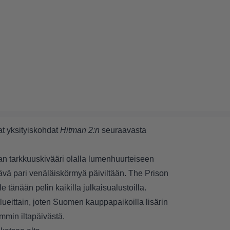
at yksityiskohdat
Hitman 2:n
seuraavasta
an tarkkuuskivääri olalla lumenhuurteiseen
tävä pari venäläiskörmyä päiviltään. The Prison
e tänään pelin kaikilla julkaisualustoilla.
lueittain, joten Suomen kauppapaikoilla lisärin
mmin iltapäivästä.