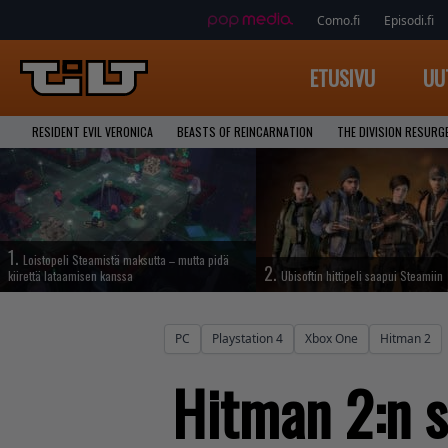
Como.fi
Episodi.fi
ETUSIVU
UU
RESIDENT EVIL VERONICA
BEASTS OF REINCARNATION
THE DIVISION RESURG
1.
Loistopeli Steamistä maksutta – mutta pidä
2.
kiirettä lataamisen kanssa
Ubisoftin hittipeli saapui Steamiin
PC
Playstation 4
Xbox One
Hitman 2
Hitman 2:n s