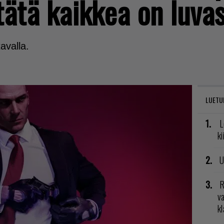
tätä kaikkea on luva
avalla.
LUETU
L
ki
U
R
va
kl