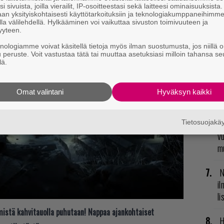
va
i sivuista, joilla vierailit, IP-osoitteestasi sekä laitteesi ominaisuuksista
kl
an yksityiskohtaisesti käyttötarkoituksiin ja teknologiakumppaneihimm
la välilehdellä. Hylkääminen voi vaikuttaa sivuston toimivuuteen ja
yyteen.
E
knologiamme voivat käsitellä tietoja myös ilman suostumusta, jos niillä o
il
u peruste. Voit vastustaa tätä tai muuttaa asetuksiasi milloin tahansa se
lä.
T
nä
Omat valintani
Hyväksyn kaikki
mi
R
Tietosuojak
vu
mu
N
il
li
t mistä kahvitauolla puhutaan! Nappaa ajankohtaiset
H