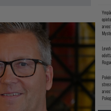
Ympär
opint
arvos
Myste
Levoto
odott
Rogue
Poké
stres
arvos
Pokop