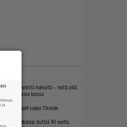
IMMAT JUTUT
sen
oistopeli Steamistä maksutta – mutta pidä
irettä lataamisen kanssa
tietoja
 ja
bisoftin hittipeli saapui Steamiin
akastettu julkaisija täyttää 40 vuotta,
toja