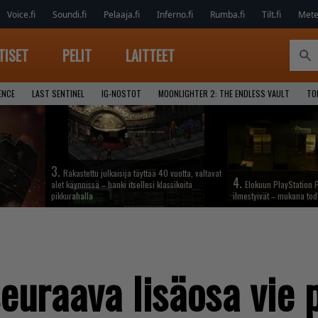
Voice.fi
Soundi.fi
Pelaaja.fi
Inferno.fi
Rumba.fi
Tilt.fi
Metel
TISET
PELIT
LAITTEET
ENCE
LAST SENTINEL
IG-NOSTOT
MOONLIGHTER 2: THE ENDLESS VAULT
TO
3.
Rakastettu julkaisija täyttää 40 vuotta, valtavat
4.
alet käynnissä – hanki itsellesi klassikoita
Elokuun PlayStation P
pikkurahalla
ilmestyivät – mukana tod
euraava lisäosa vie 