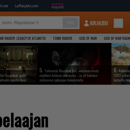
i.net
Leffatykki.com
KIRJAUDU
Etsi
MB RAIDER: LEGACY OF ATLANTIS
TOMB RAIDER
GOD OF WAR
GOD OF WAR RAG
5.
6.
Tulevasta Resident Evil -uusioversiosta
Rakastet
lus Essential -pelit
näyttäisi tulevan menestys – jo yli kahden
2012 julkais
ellinen mestariteos
miljoonan pelaajan toivelistalla
testailla ma
pelaajan