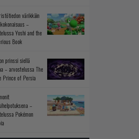
istötiedon värikkäin
okokonaisuus –
telussa Yoshi and the
rious Book
n prinssi siellä
aa – arvostelussa The
 Prince of Persia
monit
sihelpotuksena –
telussa Pokémon
ia