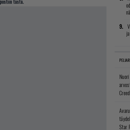
postiin tästä.
od
n
V
ja
PELIAR
Nuori
arvos
Creed
Avaru
täyde
Star 