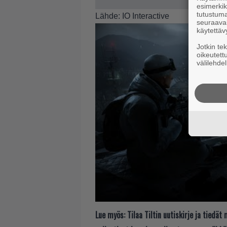
esimerkiks
tutustuma
Lähde:
IO Interactive
seuraaval
käytettäv
Jotkin te
oikeutett
välilehdel
Lue myös:
Tilaa Tiltin uutiskirje ja tiedä