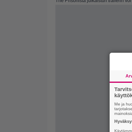
The Prisonista julkaistun trailerin voi
Ar
Tarvit
käytt
Me ja huo
tarjotak
mainoksi
Hyväksym
Käytämme 