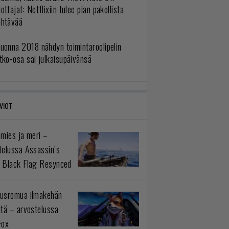
ottajat: Netflixiin tulee pian pakollista
ähtävää
uonna 2018 nähdyn toimintaroolipelin
tko-osa sai julkaisupäivänsä
VIOT
 mies ja meri –
telussa Assassin’s
 Black Flag Resynced
usromua ilmakehän
ltä – arvostelussa
Fox