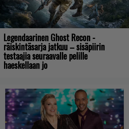
Legendaarinen Ghost Recon -
räiskintäsarja jatkuu – sisäpiirin
testaajia seuraavalle pelille
haeskellaan jo