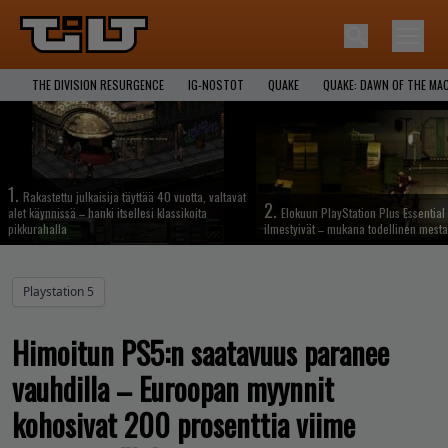
THE DIVISION RESURGENCE
IG-NOSTOT
QUAKE
QUAKE: DAWN OF THE MA
1.
Rakastettu julkaisija täyttää 40 vuotta, valtavat
2.
alet käynnissä – hanki itsellesi klassikoita
Elokuun PlayStation Plus Essential 
pikkurahalla
ilmestyivät – mukana todellinen mesta
Playstation 5
Himoitun PS5:n saatavuus paranee
vauhdilla – Euroopan myynnit
kohosivat 200 prosenttia viime