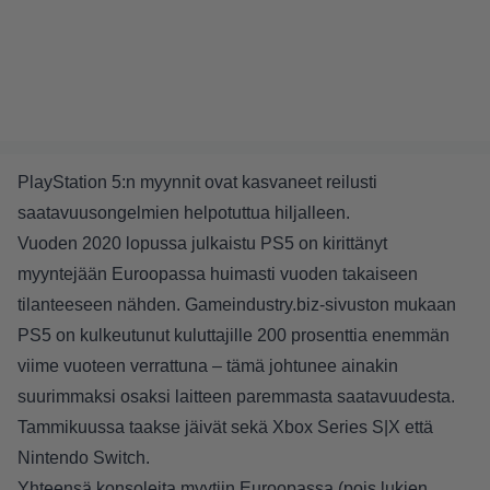
PlayStation 5:n myynnit ovat kasvaneet reilusti
saatavuusongelmien helpotuttua hiljalleen.
Vuoden 2020 lopussa julkaistu PS5 on kirittänyt
myyntejään Euroopassa huimasti vuoden takaiseen
tilanteeseen nähden. Gameindustry.biz-sivuston mukaan
PS5 on kulkeutunut kuluttajille 200 prosenttia enemmän
viime vuoteen verrattuna – tämä johtunee ainakin
suurimmaksi osaksi laitteen paremmasta saatavuudesta.
Tammikuussa taakse jäivät sekä Xbox Series S|X että
Nintendo Switch.
Yhteensä konsoleita myytiin Euroopassa (pois lukien