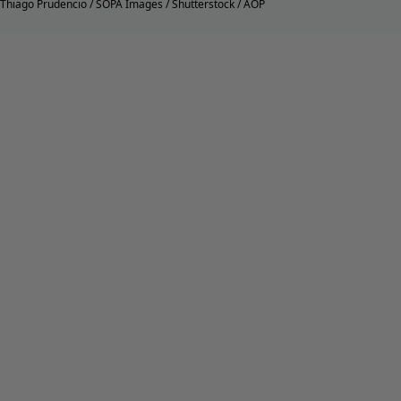
Thiago Prudencio / SOPA Images / Shutterstock / AOP