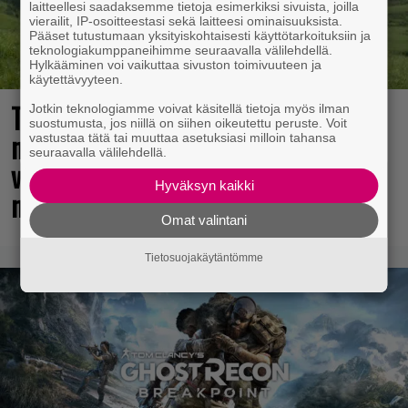
laitteellesi saadaksemme tietoja esimerkiksi sivuista, joilla
vierailit, IP-osoitteestasi sekä laitteesi ominaisuuksista.
Pääset tutustumaan yksityiskohtaisesti käyttötarkoituksiin ja
teknologiakumppaneihimme seuraavalla välilehdellä.
Hylkääminen voi vaikuttaa sivuston toimivuuteen ja
käytettävyyteen.
The Legend of Zelda -elokuvan
Jotkin teknologiamme voivat käsitellä tietoja myös ilman
suostumusta, jos niillä on siihen oikeutettu peruste. Voit
näyttelijöistä huhuillaan ahkerasti –
vastustaa tätä tai muuttaa asetuksiasi milloin tahansa
seuraavalla välilehdellä.
vastikään menehtynyt Sam Neill
Hyväksyn kaikki
mukana?
Omat valintani
Tietosuojakäytäntömme