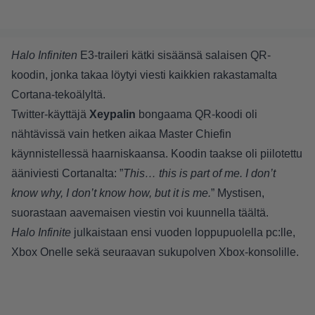
Halo Infiniten
E3-traileri kätki sisäänsä salaisen QR-
koodin, jonka takaa löytyi viesti kaikkien rakastamalta
Cortana-tekoälyltä.
Twitter-käyttäjä
Xeypalin
bongaama
QR-koodi oli
nähtävissä vain hetken aikaa Master Chiefin
käynnistellessä haarniskaansa. Koodin taakse oli piilotettu
ääniviesti Cortanalta: ”
This… this is part of me. I don’t
know why, I don’t know how, but it is me.
” Mystisen,
suorastaan aavemaisen viestin voi kuunnella
täältä.
Halo Infinite
julkaistaan ensi vuoden loppupuolella pc:lle,
Xbox Onelle sekä seuraavan sukupolven Xbox-konsolille.