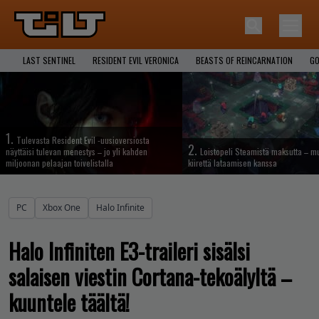
LAST SENTINEL
RESIDENT EVIL VERONICA
BEASTS OF REINCARNATION
GO
1.
Tulevasta Resident Evil -uusioversiosta
2.
näyttäisi tulevan menestys – jo yli kahden
Loistopeli Steamistä maksutta – mu
miljoonan pelaajan toivelistalla
kiirettä lataamisen kanssa
PC
Xbox One
Halo Infinite
Halo Infiniten E3-traileri sisälsi
salaisen viestin Cortana-tekoälyltä –
kuuntele täältä!