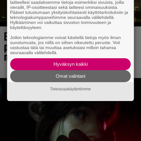
laitteellesi saadaksemme tietoja esimerkiksi sivuista, joilla
vierailit, IP-osoitteestasi sekä laitteesi ominaisuuksista.
Pääset tutustumaan yksityiskohtaisesti käyttötarkoituksiin ja
teknologiakumppaneihimme seuraavalla välilehdellä.
Hylkääminen voi vaikuttaa sivuston toimivuuteen ja
käytettävyyteen.
Elokuun PlayStation Plus Essential -
Jotkin teknologiamme voivat käsitellä tietoja myös ilman
pelit ilmestyivät – mukana todellinen
suostumusta, jos niillä on siihen oikeutettu peruste. Voit
vastustaa tätä tai muuttaa asetuksiasi milloin tahansa
mestariteos
seuraavalla välilehdellä.
Hyväksyn kaikki
Omat valintani
Tietosuojakäytäntömme