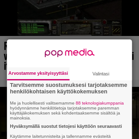
Rakastettu julkaisija täyttää 40
vuotta, valtavat alet käynnissä – hanki
itsellesi klassikoita pikkurahalla
Arvostamme yksityisyyttäsi
Valintasi
Tarvitsemme suostumuksesi tarjotaksemme
henkilökohtaisen käyttökokemuksen
Me ja huolellisesti valitsemamme
88 teknologiakumppania
hyödynnämme henkilötietoja tarjotaksemme paremman
käyttäjäkokemuksen sekä kohdentaaksemme sisältöä ja
mainoksia.
Hyväksymällä suostut tietojesi käyttöön seuraavasti
Käytämme laitetunnisteita ja tallennamme evästeitä