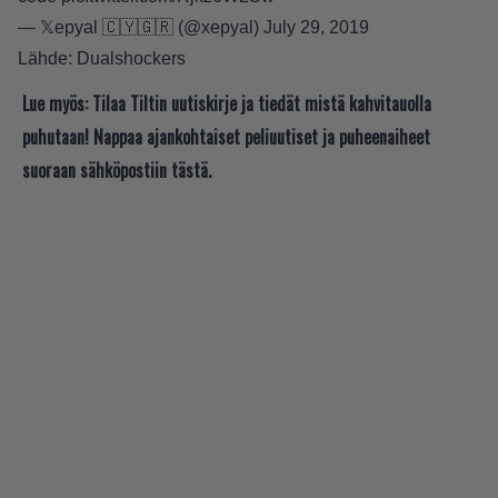
— 𝕏epyal 🇨🇾🇬🇷 (@xepyal)
July 29, 2019
Lähde:
Dualshockers
Lue myös:
Tilaa Tiltin uutiskirje ja tiedät mistä kahvitauolla
puhutaan! Nappaa ajankohtaiset peliuutiset ja puheenaiheet
suoraan sähköpostiin tästä.