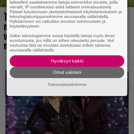
laitteellesi saadaksemme tietoja esimerkiksi sivuista, joilla
vierailit, IP-osoitteestasi sekä laitteesi ominaisuuksista.
Pääset tutustumaan yksityiskohtaisesti käyttötarkoituksiin ja
The Legend of Zelda -elokuvan
teknologiakumppaneihimme seuraavalla välilehdellä.
Hylkääminen voi vaikuttaa sivuston toimivuuteen ja
näyttelijöistä huhuillaan ahkerasti –
käytettävyyteen.
vastikään menehtynyt Sam Neill
Jotkin teknologiamme voivat käsitellä tietoja myös ilman
suostumusta, jos niillä on siihen oikeutettu peruste. Voit
mukana?
vastustaa tätä tai muuttaa asetuksiasi milloin tahansa
seuraavalla välilehdellä.
Hyväksyn kaikki
Omat valintani
Tietosuojakäytäntömme