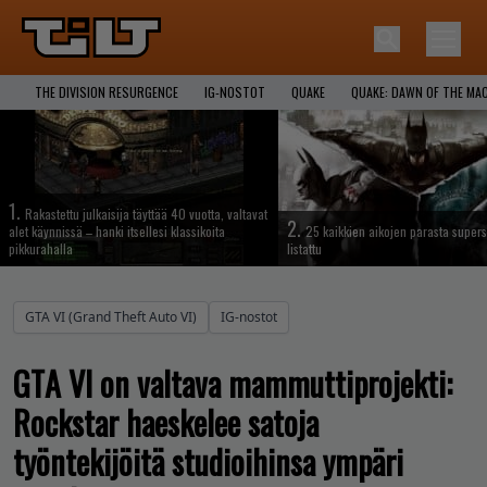
THE DIVISION RESURGENCE
IG-NOSTOT
QUAKE
QUAKE: DAWN OF THE MA
1.
Rakastettu julkaisija täyttää 40 vuotta, valtavat
2.
alet käynnissä – hanki itsellesi klassikoita
25 kaikkien aikojen parasta supers
pikkurahalla
listattu
GTA VI (Grand Theft Auto VI)
IG-nostot
GTA VI on valtava mammuttiprojekti:
Rockstar haeskelee satoja
työntekijöitä studioihinsa ympäri