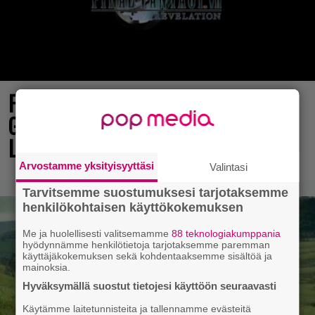
Final Fantasy VII Revelation näytillä
Gamescom-messujen Opening Night
Live -tapahtumassa
Arvostamme yksityisyyttäsi
Valintasi
Tarvitsemme suostumuksesi tarjotaksemme
henkilökohtaisen käyttökokemuksen
Me ja huolellisesti valitsemamme
88 teknologiakumppania
hyödynnämme henkilötietoja tarjotaksemme paremman
käyttäjäkokemuksen sekä kohdentaaksemme sisältöä ja
mainoksia.
Hyväksymällä suostut tietojesi käyttöön seuraavasti
Käytämme laitetunnisteita ja tallennamme evästeitä