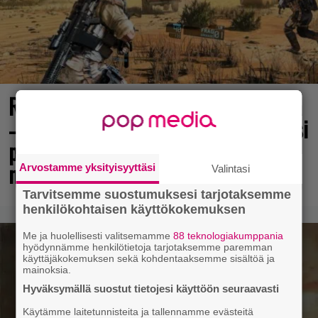
Rakastettu pelisarja täyttää 25 vuotta
– vuonna 2012 julkaistu osa ilmaiseksi
pc:lle, muita osia voi testailla
maksutta
Arvostamme yksityisyyttäsi
Valintasi
Tarvitsemme suostumuksesi tarjotaksemme
henkilökohtaisen käyttökokemuksen
Me ja huolellisesti valitsemamme
88 teknologiakumppania
hyödynnämme henkilötietoja tarjotaksemme paremman
käyttäjäkokemuksen sekä kohdentaaksemme sisältöä ja
mainoksia.
Hyväksymällä suostut tietojesi käyttöön seuraavasti
Käytämme laitetunnisteita ja tallennamme evästeitä