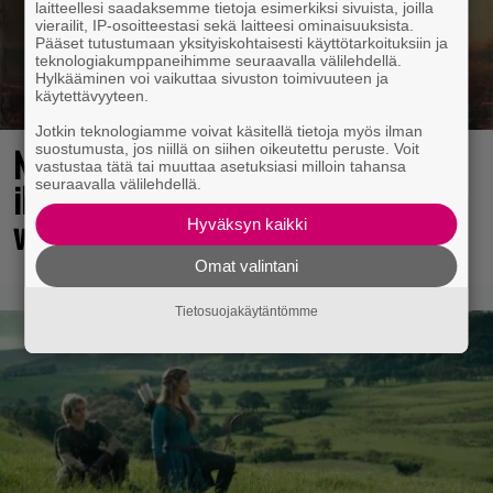
laitteellesi saadaksemme tietoja esimerkiksi sivuista, joilla
vierailit, IP-osoitteestasi sekä laitteesi ominaisuuksista.
Pääset tutustumaan yksityiskohtaisesti käyttötarkoituksiin ja
teknologiakumppaneihimme seuraavalla välilehdellä.
Hylkääminen voi vaikuttaa sivuston toimivuuteen ja
käytettävyyteen.
Jotkin teknologiamme voivat käsitellä tietoja myös ilman
No johan pomppasi: 30 vuotta sitten
suostumusta, jos niillä on siihen oikeutettu peruste. Voit
vastustaa tätä tai muuttaa asetuksiasi milloin tahansa
ilmestynyt klassikkoräiskintä sai
seuraavalla välilehdellä.
valtavasti lisää sisältöä
Hyväksyn kaikki
Omat valintani
Tietosuojakäytäntömme