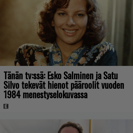
Tänän tv:ssä: Esko Salminen ja Satu
Silvo tekevät hienot pääroolit vuoden
1984 menestyselokuvassa