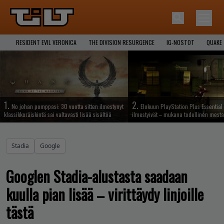
RESIDENT EVIL VERONICA
THE DIVISION RESURGENCE
IG-NOSTOT
QUAKE
1.
2.
No johan pomppasi: 30 vuotta sitten ilmestynyt
Elokuun PlayStation Plus Essential 
klassikkoräiskintä sai valtavasti lisää sisältöä
ilmestyivät – mukana todellinen mesta
Stadia
Google
Googlen Stadia-alustasta saadaan
kuulla pian lisää – virittäydy linjoille
tästä