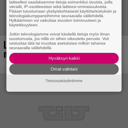
laitteellesi saadaksemme tietoja esimerkiksi sivuista, joilla
vierailit, IP-osoitteestasi sekä laitteesi ominaisuuksista.
Pääset tutustumaan yksityiskohtaisesti käyttötarkoituksiin ja
teknologiakumppaneihimme seuraavalla välilehdellä.
Hylkääminen voi vaikuttaa sivuston toimivuuteen ja
käytettävyyteen.
Jotkin teknologiamme voivat käsitellä tietoja myös ilman
suostumusta, jos niillä on siihen oikeutettu peruste. Voit
Loistopeli Steamistä maksutta –
vastustaa tätä tai muuttaa asetuksiasi milloin tahansa
seuraavalla välilehdellä.
mutta pidä kiirettä lataamisen kanssa
Hyväksyn kaikki
Omat valintani
Tietosuojakäytäntömme