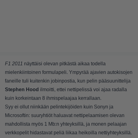
F1 2011
näyttäisi olevan pitkästä aikaa todella
mielenkiintoinen formulapeli. Ympyrää ajavien autokisojen
faneille tuli kuitenkin jobinpostia, kun pelin pääsuunittelija
Stephen Hood
ilmoitti, ettei nettipelissä voi ajaa radalla
kuin korkeintaan 8 ihmispelaajaa kerrallaan.
Syy ei ollut niinkään pelintekijöiden kuin Sonyn ja
Microsoftin: suuryhtiöt haluavat nettipelaamisen olevan
mahdollista myös 1 Mb:n yhteyksillä, ja monen pelaajan
verkkopelit hidastavat peliä liikaa heikoilla nettiyhteyksillä.