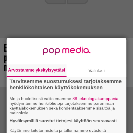
Elokuun PlayStation Plus Essential -
pelit ilmestyivät – mukana todellinen
mestariteos
Arvostamme yksityisyyttäsi
Valintasi
Tarvitsemme suostumuksesi tarjotaksemme
henkilökohtaisen käyttökokemuksen
Me ja huolellisesti valitsemamme
88 teknologiakumppania
hyödynnämme henkilötietoja tarjotaksemme paremman
käyttäjäkokemuksen sekä kohdentaaksemme sisältöä ja
mainoksia.
Hyväksymällä suostut tietojesi käyttöön seuraavasti
Käytämme laitetunnisteita ja tallennamme evästeitä