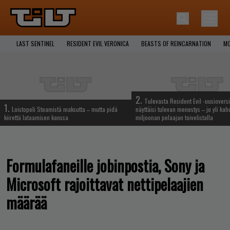
LAST SENTINEL
RESIDENT EVIL VERONICA
BEASTS OF REINCARNATION
MO
2.
Tulevasta Resident Evil -uusiovers
1.
Loistopeli Steamistä maksutta – mutta pidä
näyttäisi tulevan menestys – jo yli ka
kiirettä lataamisen kanssa
miljoonan pelaajan toivelistalla
Formulafaneille jobinpostia, Sony ja
Microsoft rajoittavat nettipelaajien
määrää