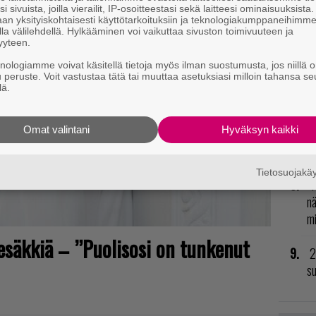
i sivuista, joilla vierailit, IP-osoitteestasi sekä laitteesi ominaisuuksista
ki
an yksityiskohtaisesti käyttötarkoituksiin ja teknologiakumppaneihimm
la välilehdellä. Hylkääminen voi vaikuttaa sivuston toimivuuteen ja
yyteen.
R
vu
knologiamme voivat käsitellä tietoja myös ilman suostumusta, jos niillä o
u peruste. Voit vastustaa tätä tai muuttaa asetuksiasi milloin tahansa se
mu
lä.
H
Omat valintani
Hyväksyn kaikki
od
n
Tietosuojak
T
nä
mi
tesäkkiä – ”Puolisosi on tunkenut
2
su