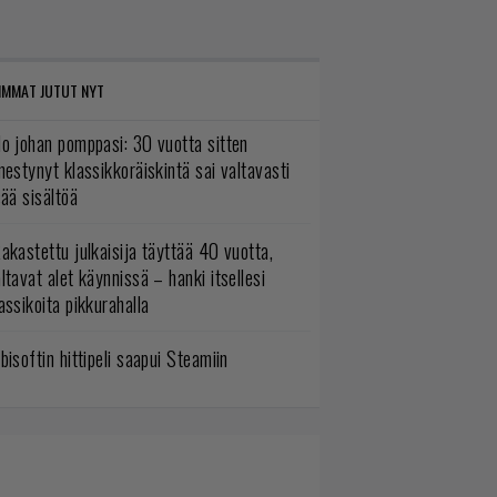
IMMAT JUTUT NYT
o johan pomppasi: 30 vuotta sitten
mestynyt klassikkoräiskintä sai valtavasti
sää sisältöä
akastettu julkaisija täyttää 40 vuotta,
ltavat alet käynnissä – hanki itsellesi
assikoita pikkurahalla
bisoftin hittipeli saapui Steamiin