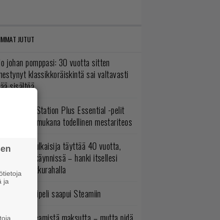
IMMAT JUTUT
o johan pomppasi: 30 vuotta sitten
mestynyt klassikkoräiskintä sai valtavasti
sää sisältöä
lokuun PlayStation Plus Essential -pelit
mestyivät – mukana todellinen mestariteos
akastettu julkaisija täyttää 40 vuotta,
sen
ltavat alet käynnissä – hanki itsellesi
assikoita pikkurahalla
tietoja
 ja
bisoftin hittipeli saapui Steamiin
oistopeli Steamistä maksutta – mutta pidä
toja