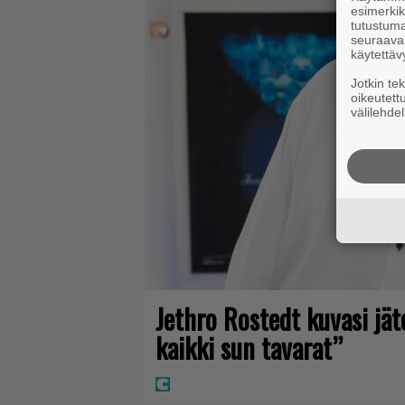
esimerkiks
tutustuma
seuraaval
käytettäv
Jotkin te
oikeutett
välilehdel
Jethro Rostedt kuvasi jä
kaikki sun tavarat”