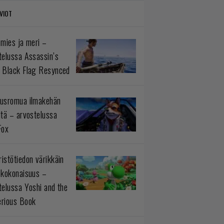
VIOT
 mies ja meri –
telussa Assassin’s
 Black Flag Resynced
usromua ilmakehän
ltä – arvostelussa
Fox
istötiedon värikkäin
okokonaisuus –
telussa Yoshi and the
rious Book