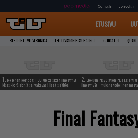
Como.fi
Episodi.fi
ETUSIVU
UU
RESIDENT EVIL VERONICA
THE DIVISION RESURGENCE
IG-NOSTOT
QUAKE
1.
2.
No johan pomppasi: 30 vuotta sitten ilmestynyt
Elokuun PlayStation Plus Essential 
klassikkoräiskintä sai valtavasti lisää sisältöä
ilmestyivät – mukana todellinen mesta
Final Fantasy