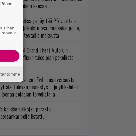
. Pääset
irettä lataamisen kanssa
e
akastettu pelisarja täyttää 25 vuotta –
onna 2012 julkaistu osa ilmaiseksi pc:lle,
n siihen
uraavalla
ita osia voi testailla maksutta
uomio, kaikki Grand Theft Auto 6:n
ottajat: Netflixiin tulee pian pakollista
ähtävää
äytäntömme
ulevasta Resident Evil -uusioversiosta
yttäisi tulevan menestys – jo yli kahden
ljoonan pelaajan toivelistalla
5 kaikkien aikojen parasta
persankaripeliä listattu