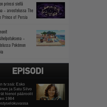
n prinssi siellä
aa – arvostelussa The
 Prince of Persia
monit
sihelpotuksena –
telussa Pokémon
ia
n tv:ssä: Esko
inen ja Satu Silvo
ät hienot pääroolit
en 1984
styselokuvassa