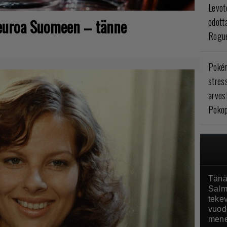
Levoto
euroa Suomeen – tänne
odott
Rogue
Poké
stres
arvos
Pokop
Tänä
Salm
tekev
vuod
mene