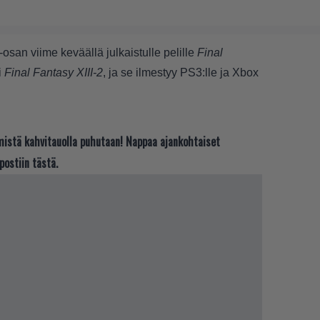
-osan viime keväällä julkaistulle pelille
Final
i
Final Fantasy XIII-2
, ja se ilmestyy PS3:lle ja Xbox
t mistä kahvitauolla puhutaan! Nappaa ajankohtaiset
postiin tästä.