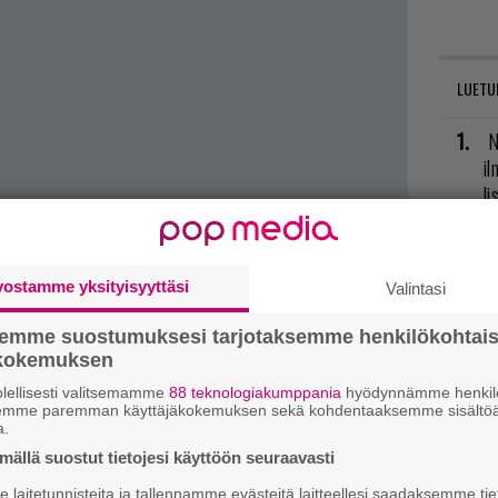
LUETU
N
il
li
E
il
vostamme yksityisyyttäsi
Valintasi
R
semme suostumuksesi tarjotaksemme henkilökohtai
va
ökokemuksen
kl
lellisesti valitsemamme
88 teknologiakumppania
hyödynnämme henkilö
semme paremman käyttäjäkokemuksen sekä kohdentaaksemme sisältöä
a.
U
ällä suostut tietojesi käyttöön seuraavasti
L
laitetunnisteita ja tallennamme evästeitä laitteellesi saadaksemme tie