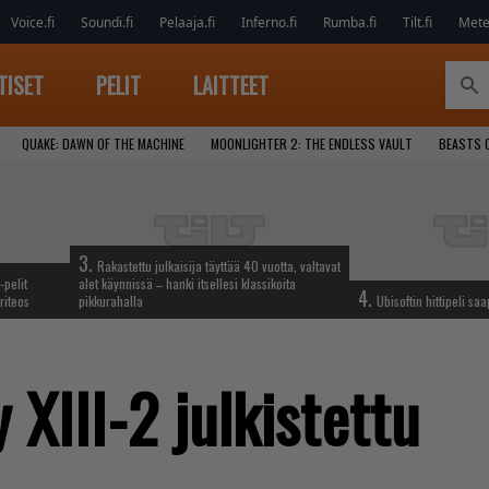
Voice.fi
Soundi.fi
Pelaaja.fi
Inferno.fi
Rumba.fi
Tilt.fi
Metel
TISET
PELIT
LAITTEET
QUAKE: DAWN OF THE MACHINE
MOONLIGHTER 2: THE ENDLESS VAULT
BEASTS 
3.
Rakastettu julkaisija täyttää 40 vuotta, valtavat
-pelit
alet käynnissä – hanki itsellesi klassikoita
4.
riteos
pikkurahalla
Ubisoftin hittipeli sa
 XIII-2 julkistettu