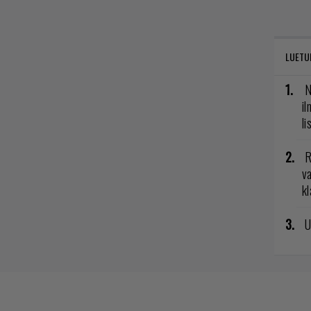
LUETU
N
il
li
R
va
kl
U