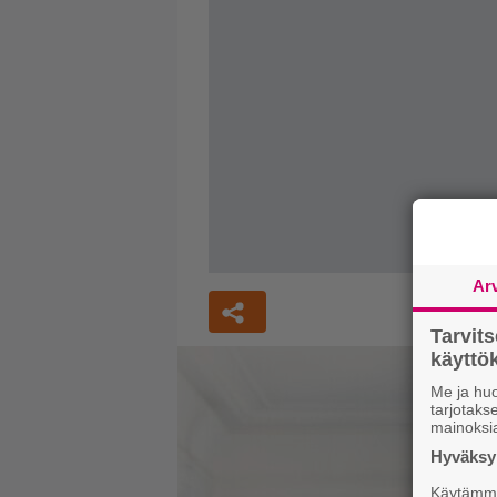
Ar
Tarvit
käytt
Me ja huo
tarjotak
mainoksi
Hyväksym
Käytämme 