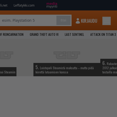
i.net
Leffatykki.com
KIRJAUDU
Etsi
OF REINCARNATION
GRAND THEFT AUTO VI
LAST SENTINEL
ATTACK ON TITAN 3
6.
Rakastet
5.
Loistopeli Steamistä maksutta – mutta pidä
2012 julkais
apui Steamiin
kiirettä lataamisen kanssa
testailla ma