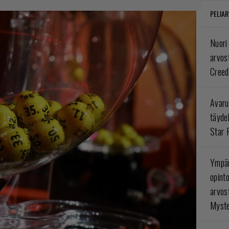
PELIAR
Nuori
arvos
Creed
Avaru
täyde
Star 
Ympär
opint
arvos
Myste