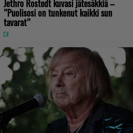
Jethro Rostedt kuvasi jätesäkkiä –
”Puolisosi on tunkenut kaikki sun
tavarat”