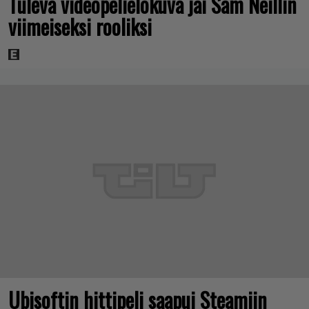
Tuleva videopelielokuva jäi Sam Neillin
viimeiseksi rooliksi
Ubisoftin hittipeli saapui Steamiin