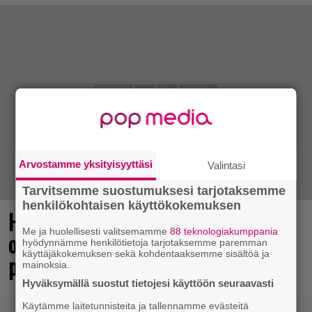
Arvostamme yksityisyyttäsi
Valintasi
Tarvitsemme suostumuksesi tarjotaksemme
henkilökohtaisen käyttökokemuksen
Huomio, kaikki Grand Theft Auto 6:n
Me ja huolellisesti valitsemamme
88 teknologiakumppania
odottajat: Netflixiin tulee pian
hyödynnämme henkilötietoja tarjotaksemme paremman
käyttäjäkokemuksen sekä kohdentaaksemme sisältöä ja
pakollista nähtävää
mainoksia.
Hyväksymällä suostut tietojesi käyttöön seuraavasti
Käytämme laitetunnisteita ja tallennamme evästeitä