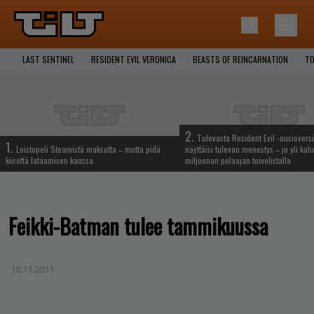
LAST SENTINEL
RESIDENT EVIL VERONICA
BEASTS OF REINCARNATION
TO
2.
Tulevasta Resident Evil -uusiovers
1.
Loistopeli Steamistä maksutta – mutta pidä
näyttäisi tulevan menestys – jo yli ka
kiirettä lataamisen kanssa
miljoonan pelaajan toivelistalla
Feikki-Batman tulee tammikuussa
10.11.2011