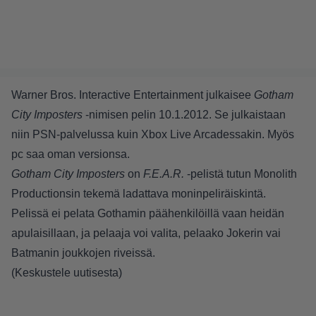
Warner Bros. Interactive Entertainment julkaisee
Gotham
City Imposters
-nimisen pelin 10.1.2012. Se julkaistaan
niin PSN-palvelussa kuin Xbox Live Arcadessakin. Myös
pc saa oman versionsa.
Gotham City Imposters
on
F.E.A.R.
-pelistä tutun Monolith
Productionsin tekemä ladattava moninpeliräiskintä.
Pelissä ei pelata Gothamin päähenkilöillä vaan heidän
apulaisillaan, ja pelaaja voi valita, pelaako Jokerin vai
Batmanin joukkojen riveissä.
(
Keskustele uutisesta
)