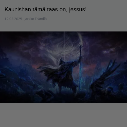
Kaunishan tämä taas on, jessus!
12.02.2025
Jarkko Fräntilä