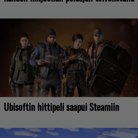
Ubisoftin hittipeli saapui Steamiin