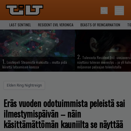
LAST SENTINEL
RESIDENT EVIL VERONICA
BEASTS OF REINCARNATION
TO
2.
Tulevasta Resident Evil -uusiovers
1.
Loistopeli Steamistä maksutta – mutta pidä
näyttäisi tulevan menestys – jo yli ka
kiirettä lataamisen kanssa
miljoonan pelaajan toivelistalla
Elden Ring Nightreign
Eräs vuoden odotuimmista peleistä sai
ilmestymispäivän – näin
käsittämättömän kauniilta se näyttää