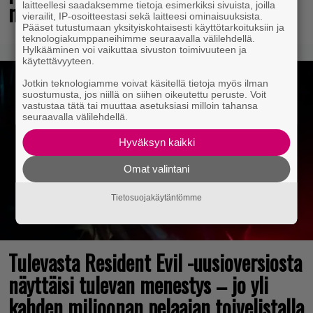
mestariteos
laitteellesi saadaksemme tietoja esimerkiksi sivuista, joilla
vierailit, IP-osoitteestasi sekä laitteesi ominaisuuksista.
Pääset tutustumaan yksityiskohtaisesti käyttötarkoituksiin ja
teknologiakumppaneihimme seuraavalla välilehdellä.
Hylkääminen voi vaikuttaa sivuston toimivuuteen ja
käytettävyyteen.
Jotkin teknologiamme voivat käsitellä tietoja myös ilman
suostumusta, jos niillä on siihen oikeutettu peruste. Voit
vastustaa tätä tai muuttaa asetuksiasi milloin tahansa
seuraavalla välilehdellä.
Hyväksyn kaikki
Omat valintani
Tietosuojakäytäntömme
Tulevasta Resident Evil -uusioversiosta
näyttäisi tulevan menestys – jo yli
kahden miljoonan pelaajan toivelistalla