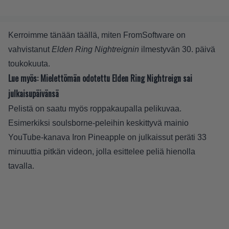
Kerroimme tänään
täällä
, miten FromSoftware on
vahvistanut
Elden Ring Nightreignin
ilmestyvän 30. päivä
toukokuuta.
Lue myös:
Mielettömän odotettu Elden Ring Nightreign sai
julkaisupäivänsä
Pelistä on saatu myös roppakaupalla pelikuvaa.
Esimerkiksi soulsborne-peleihin keskittyvä mainio
YouTube-kanava Iron Pineapple on julkaissut peräti 33
minuuttia pitkän videon, jolla esittelee peliä hienolla
tavalla.