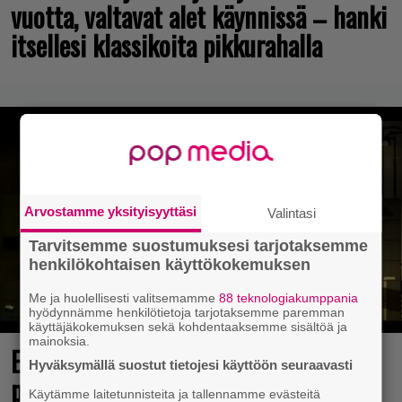
vuotta, valtavat alet käynnissä – hanki
itsellesi klassikoita pikkurahalla
Arvostamme yksityisyyttäsi
Valintasi
Tarvitsemme suostumuksesi tarjotaksemme
henkilökohtaisen käyttökokemuksen
Me ja huolellisesti valitsemamme
88 teknologiakumppania
hyödynnämme henkilötietoja tarjotaksemme paremman
käyttäjäkokemuksen sekä kohdentaaksemme sisältöä ja
mainoksia.
Elokuun PlayStation Plus Essential -
Hyväksymällä suostut tietojesi käyttöön seuraavasti
pelit ilmestyivät – mukana todellinen
Käytämme laitetunnisteita ja tallennamme evästeitä