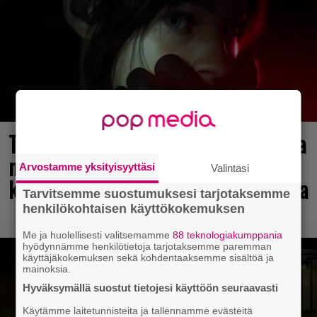
Tulevasta Resident Evil -uusioversiosta
näyttäisi tulevan menestys – jo yli
Arvostamme yksityisyyttäsi
Valintasi
kahden miljoonan pelaajan toivelistalla
Tarvitsemme suostumuksesi tarjotaksemme
henkilökohtaisen käyttökokemuksen
Me ja huolellisesti valitsemamme
88 teknologiakumppania
hyödynnämme henkilötietoja tarjotaksemme paremman
käyttäjäkokemuksen sekä kohdentaaksemme sisältöä ja
mainoksia.
Hyväksymällä suostut tietojesi käyttöön seuraavasti
Käytämme laitetunnisteita ja tallennamme evästeitä