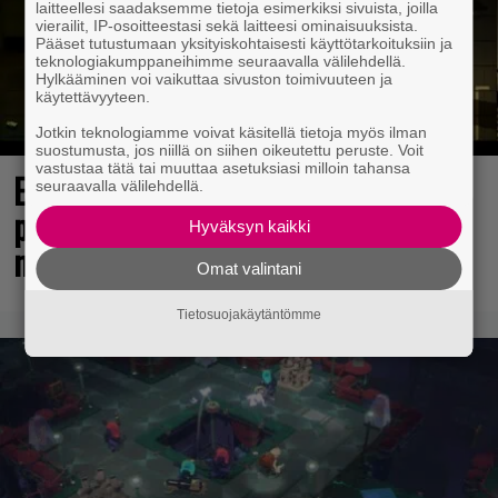
laitteellesi saadaksemme tietoja esimerkiksi sivuista, joilla
vierailit, IP-osoitteestasi sekä laitteesi ominaisuuksista.
Pääset tutustumaan yksityiskohtaisesti käyttötarkoituksiin ja
teknologiakumppaneihimme seuraavalla välilehdellä.
Hylkääminen voi vaikuttaa sivuston toimivuuteen ja
käytettävyyteen.
Jotkin teknologiamme voivat käsitellä tietoja myös ilman
suostumusta, jos niillä on siihen oikeutettu peruste. Voit
vastustaa tätä tai muuttaa asetuksiasi milloin tahansa
Elokuun PlayStation Plus Essential -
seuraavalla välilehdellä.
pelit ilmestyivät – mukana todellinen
Hyväksyn kaikki
mestariteos
Omat valintani
Tietosuojakäytäntömme