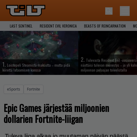
LAST SENTINEL
RESIDENT EVIL VERONICA
BEASTS OF REINCARNATION
MO
2.
Tulevasta Resident Evil -uusiovers
1.
Loistopeli Steamistä maksutta – mutta pidä
näyttäisi tulevan menestys – jo yli ka
kiirettä lataamisen kanssa
miljoonan pelaajan toivelistalla
eSports
Fortnite
Epic Games järjestää miljoonien
dollarien Fortnite-liigan
Tuleva liiga alkaa jo muutaman päivän päästä.